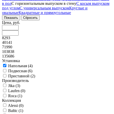
в пол
С горизонтальным выпуском в стену
С косым выпуском
под углом
С универсальным выпуском
Круглые и
овальные
Квадратные и прямоугольные
Цена, руб.
8293
40141
71990
103838
135686
Установка
Напольная (
4
)
Подвесная (
6
)
Приставной (
2
)
Производитель
Jika (
3
)
Laufen (
0
)
Roca (
1
)
Коллекция
Alessi (
0
)
Baltic (
1
)