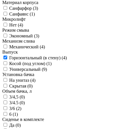
Материал корпуса
Санфарфор (
3
)
Санфаянс (
1
)
Микролифт
Нет (
4
)
Режим смыва
Экономный (
3
)
Механизм слива
Механический (
4
)
Выпуск
Горизонтальный (в стену) (
4
)
Косой (под углом) (
1
)
Универсальный (
9
)
Установка бачка
На унитаз (
4
)
Скрытая (
0
)
Объем бачка, л
3/4,5 (
0
)
3/4.5 (
0
)
3/6 (
2
)
6 (
1
)
Сиденье в комплекте
Да (
0
)