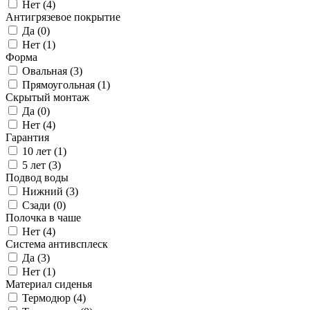
Нет (
4
)
Антигрязевое покрытие
Да (
0
)
Нет (
1
)
Форма
Овальная (
3
)
Прямоугольная (
1
)
Скрытый монтаж
Да (
0
)
Нет (
4
)
Гарантия
10 лет (
1
)
5 лет (
3
)
Подвод воды
Нижний (
3
)
Сзади (
0
)
Полочка в чаше
Нет (
4
)
Система антивсплеск
Да (
3
)
Нет (
1
)
Материал сиденья
Термодюр (
4
)