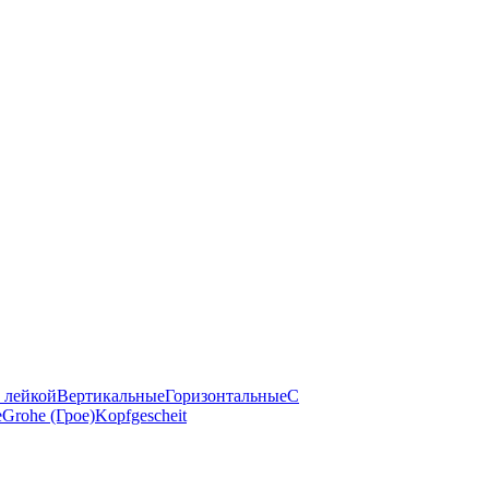
 лейкой
Вертикальные
Горизонтальные
С
е
Grohe (Грое)
Kopfgescheit