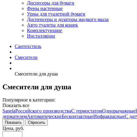
Диспесеры для бумаги
Фены настенные
Урны для туалетной бумаги
Диспенсеры и дозаторы жидкого мыла
Авто туалеты для кошек
Комплектующие
Инсталляции
Сантехстиль
Смесители
Смесители для душа
Смесители для душа
Популярное в категории:
Показать все
Sanela
Российского производства
С термостатом
Однорычажные
держателем
Автоматические
Бесконтактные
Инфракрасные
С дат
Цена, руб.