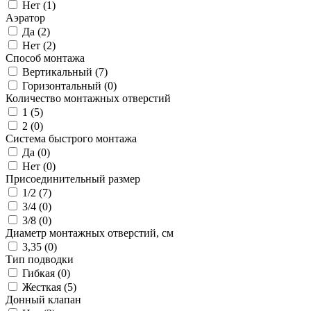
Нет (
1
)
Аэратор
Да (
2
)
Нет (
2
)
Способ монтажа
Вертикальный (
7
)
Горизонтальный (
0
)
Количество монтажных отверстий
1 (
5
)
2 (
0
)
Система быстрого монтажа
Да (
0
)
Нет (
0
)
Присоединительный размер
1/2 (
7
)
3/4 (
0
)
3/8 (
0
)
Диаметр монтажных отверстий, см
3,35 (
0
)
Тип подводки
Гибкая (
0
)
Жесткая (
5
)
Донный клапан