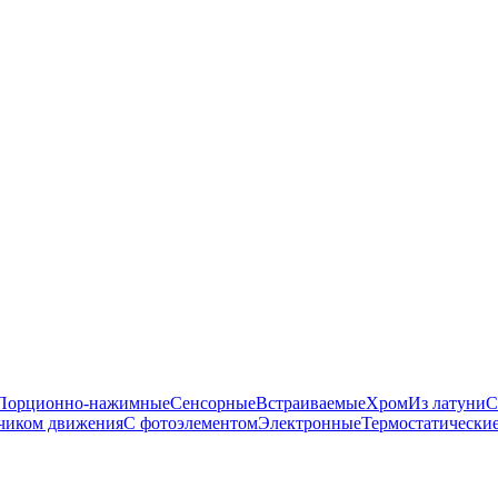
Порционно-нажимные
Сенсорные
Встраиваемые
Хром
Из латуни
С
чиком движения
С фотоэлементом
Электронные
Термостатически