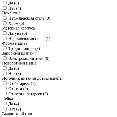
Да (
0
)
Нет (
4
)
Покрытие
Нержавеющая сталь (
0
)
Хром (
6
)
Материал корпуса
Латунь (
6
)
Нержавеющая сталь (
1
)
Форма излива
Традиционная (
3
)
Запорный клапан
Электромагнитный (
0
)
Поворотный излив
Да (
0
)
Нет (
3
)
Источник питания фотоэлемента
От батареек (
1
)
От сети (
0
)
От сети и батареек (
0
)
Лейка
Да (
4
)
Нет (
2
)
Выдвижной излив