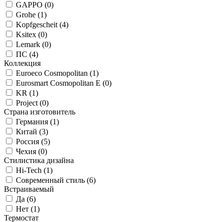
GAPPO (
0
)
Grohe (
1
)
Kopfgescheit (
4
)
Ksitex (
0
)
Lemark (
0
)
ПС (
4
)
Коллекция
Euroeco Cosmopolitan (
1
)
Eurosmart Cosmopolitan E (
0
)
KR (
1
)
Project (
0
)
Страна изготовитель
Германия (
1
)
Китай (
3
)
Россия (
5
)
Чехия (
0
)
Стилистика дизайна
Hi-Tech (
1
)
Современный стиль (
6
)
Встраиваемый
Да (
6
)
Нет (
1
)
Термостат