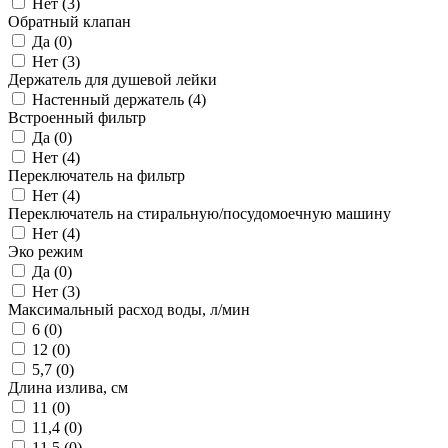
Нет (
3
)
Обратный клапан
Да (
0
)
Нет (
3
)
Держатель для душевой лейки
Настенный держатель (
4
)
Встроенный фильтр
Да (
0
)
Нет (
4
)
Переключатель на фильтр
Нет (
4
)
Переключатель на стиральную/посудомоечную машину
Нет (
4
)
Эко режим
Да (
0
)
Нет (
3
)
Максимальный расход воды, л/мин
6 (
0
)
12 (
0
)
5,7 (
0
)
Длина излива, см
11 (
0
)
11,4 (
0
)
11,5 (
0
)