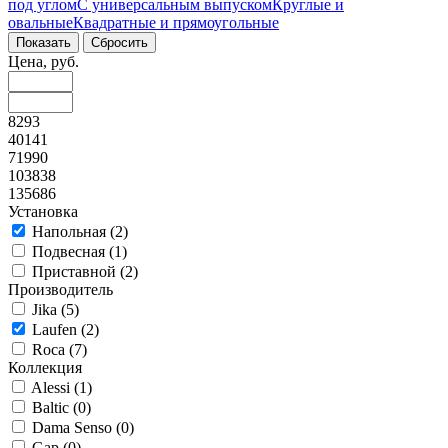
под углом
С универсальным выпуском
Круглые и
овальные
Квадратные и прямоугольные
Цена, руб.
8293
40141
71990
103838
135686
Установка
Напольная (
2
)
Подвесная (
1
)
Приставной (
2
)
Производитель
Jika (
5
)
Laufen (
2
)
Roca (
7
)
Коллекция
Alessi (
1
)
Baltic (
0
)
Dama Senso (
0
)
Gap (
0
)