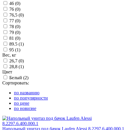
46 (
0
)
76 (
0
)
76,5 (
0
)
77 (
0
)
78 (
0
)
79 (
0
)
81 (
0
)
89.5 (
1
)
95 (
1
)
Вес, кг
26,7 (
0
)
28,8 (
1
)
Цвет
Белый (
2
)
Сортировать:
по названию
по популярности
по цене
по новизне
Напольный унитаз под бачок Laufen Alessi 8.2297.6.400.000.1