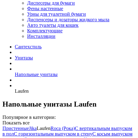
Диспесеры для бумаги
Фены настенные
Урны для туалетной бумаги
Диспенсеры и дозаторы жидкого мыла
Авто туалеты для кошек
Комплектующие
Инсталляции
Сантехстиль
Унитазы
Напольные унитазы
Laufen
Напольные унитазы Laufen
Популярное в категории:
Показать все
Пристенные
Jika
Laufen
Roca (Рока)
С вертикальным выпуском
в пол
С горизонтальным выпуском в стену
С косым выпуском