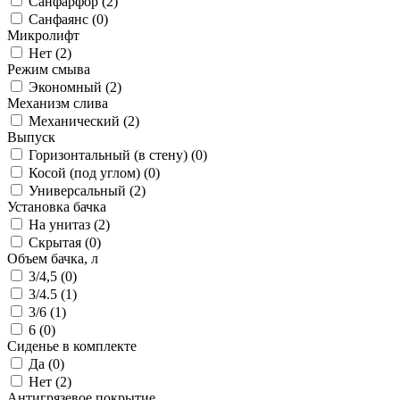
Санфарфор (
2
)
Санфаянс (
0
)
Микролифт
Нет (
2
)
Режим смыва
Экономный (
2
)
Механизм слива
Механический (
2
)
Выпуск
Горизонтальный (в стену) (
0
)
Косой (под углом) (
0
)
Универсальный (
2
)
Установка бачка
На унитаз (
2
)
Скрытая (
0
)
Объем бачка, л
3/4,5 (
0
)
3/4.5 (
1
)
3/6 (
1
)
6 (
0
)
Сиденье в комплекте
Да (
0
)
Нет (
2
)
Антигрязевое покрытие