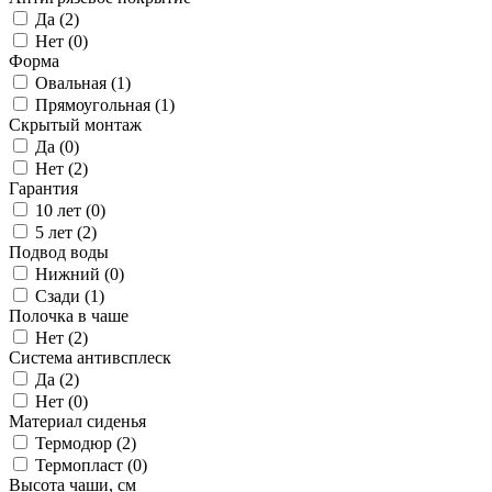
Да (
2
)
Нет (
0
)
Форма
Овальная (
1
)
Прямоугольная (
1
)
Скрытый монтаж
Да (
0
)
Нет (
2
)
Гарантия
10 лет (
0
)
5 лет (
2
)
Подвод воды
Нижний (
0
)
Сзади (
1
)
Полочка в чаше
Нет (
2
)
Система антивсплеск
Да (
2
)
Нет (
0
)
Материал сиденья
Термодюр (
2
)
Термопласт (
0
)
Высота чаши, см