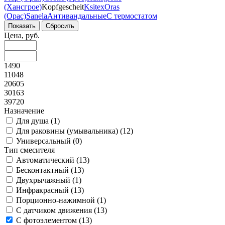
(Хансгрое)
Kopfgescheit
Ksitex
Oras
(Орас)
Sanela
Антивандальные
С термостатом
Цена, руб.
1490
11048
20605
30163
39720
Назначение
Для душа (
1
)
Для раковины (умывальника) (
12
)
Универсальный (
0
)
Тип смесителя
Автоматический (
13
)
Бесконтактный (
13
)
Двухрычажный (
1
)
Инфракрасный (
13
)
Порционно-нажимной (
1
)
С датчиком движения (
13
)
С фотоэлементом (
13
)