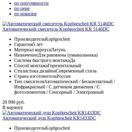
по популярности
по цене
по новизне
Автоматический смеситель Kopfgescheit KR 5146DC
Производитель
Kopfgescheit
Гарантия
5 лет
Материал корпуса
Латунь
Назначение
Для раковины (умывальника)
Система быстрого монтажа
Да
Способ монтажа
Горизонтальный
Стилистика дизайна
Современный стиль
Страна изготовитель
Россия
Тип смесителя
Автоматический / Бесконтактный /
Инфракрасный / С датчиком движения / С
фотоэлементом / Сенсорный / Электронный
20 990 руб.
В корзину
Автоматический душ Kopfgescheit KR1433DC
Производитель
Kopfgescheit