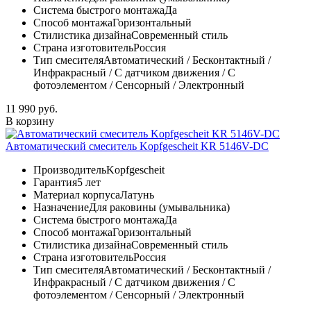
Система быстрого монтажа
Да
Способ монтажа
Горизонтальный
Стилистика дизайна
Современный стиль
Страна изготовитель
Россия
Тип смесителя
Автоматический / Бесконтактный /
Инфракрасный / С датчиком движения / С
фотоэлементом / Сенсорный / Электронный
11 990 руб.
В корзину
Автоматический смеситель Kopfgescheit KR 5146V-DC
Производитель
Kopfgescheit
Гарантия
5 лет
Материал корпуса
Латунь
Назначение
Для раковины (умывальника)
Система быстрого монтажа
Да
Способ монтажа
Горизонтальный
Стилистика дизайна
Современный стиль
Страна изготовитель
Россия
Тип смесителя
Автоматический / Бесконтактный /
Инфракрасный / С датчиком движения / С
фотоэлементом / Сенсорный / Электронный