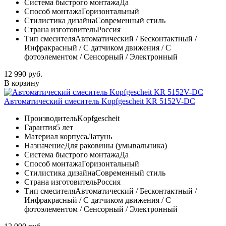
Система быстрого монтажа
Да
Способ монтажа
Горизонтальный
Стилистика дизайна
Современный стиль
Страна изготовитель
Россия
Тип смесителя
Автоматический / Бесконтактный /
Инфракрасный / С датчиком движения / С
фотоэлементом / Сенсорный / Электронный
12 990 руб.
В корзину
Автоматический смеситель Kopfgescheit KR 5152V-DC
Производитель
Kopfgescheit
Гарантия
5 лет
Материал корпуса
Латунь
Назначение
Для раковины (умывальника)
Система быстрого монтажа
Да
Способ монтажа
Горизонтальный
Стилистика дизайна
Современный стиль
Страна изготовитель
Россия
Тип смесителя
Автоматический / Бесконтактный /
Инфракрасный / С датчиком движения / С
фотоэлементом / Сенсорный / Электронный