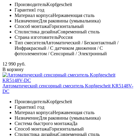
Производитель
Kopfgescheit
Гарантия
1 год
Материал корпуса
Нержавеющая сталь
Назначение
Для раковины (умывальника)
Способ монтажа
Горизонтальный
Стилистика дизайна
Современный стиль
Страна изготовитель
Россия
Тип смесителя
Автоматический / Бесконтактный /
Инфракрасный / С датчиком движения / С
фотоэлементом / Сенсорный / Электронный
12 990 руб.
В корзину
Автоматический сенсорный смеситель Kopfgescheit KR5148V-
DC
Производитель
Kopfgescheit
Гарантия
1 год
Материал корпуса
Нержавеющая сталь
Назначение
Для раковины (умывальника)
Система быстрого монтажа
Да
Способ монтажа
Горизонтальный
Стилистика дизайна
Современный стиль