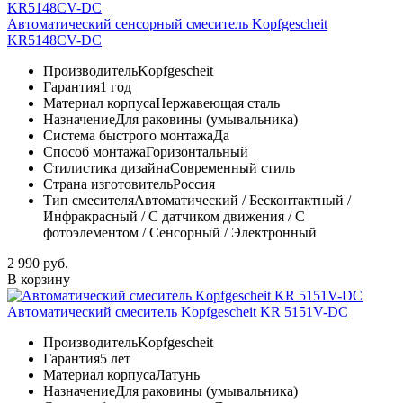
Автоматический сенсорный смеситель Kopfgescheit
KR5148CV-DC
Производитель
Kopfgescheit
Гарантия
1 год
Материал корпуса
Нержавеющая сталь
Назначение
Для раковины (умывальника)
Система быстрого монтажа
Да
Способ монтажа
Горизонтальный
Стилистика дизайна
Современный стиль
Страна изготовитель
Россия
Тип смесителя
Автоматический / Бесконтактный /
Инфракрасный / С датчиком движения / С
фотоэлементом / Сенсорный / Электронный
2 990 руб.
В корзину
Автоматический смеситель Kopfgescheit KR 5151V-DC
Производитель
Kopfgescheit
Гарантия
5 лет
Материал корпуса
Латунь
Назначение
Для раковины (умывальника)