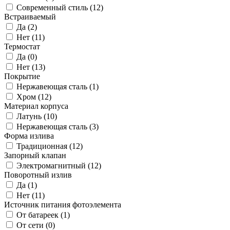
Современный стиль (
12
)
Встраиваемый
Да (
2
)
Нет (
11
)
Термостат
Да (
0
)
Нет (
13
)
Покрытие
Нержавеющая сталь (
1
)
Хром (
12
)
Материал корпуса
Латунь (
10
)
Нержавеющая сталь (
3
)
Форма излива
Традиционная (
12
)
Запорный клапан
Электромагнитный (
12
)
Поворотный излив
Да (
1
)
Нет (
11
)
Источник питания фотоэлемента
От батареек (
1
)
От сети (
0
)