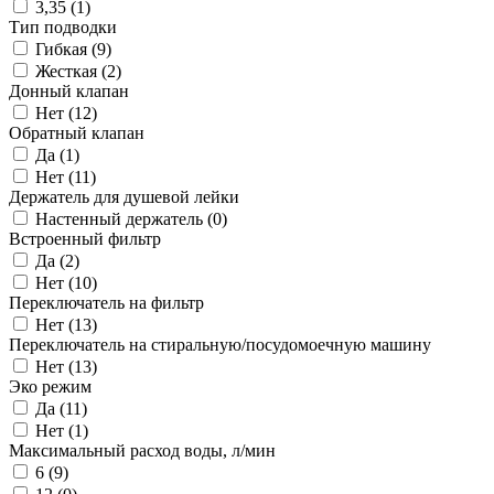
3,35 (
1
)
Тип подводки
Гибкая (
9
)
Жесткая (
2
)
Донный клапан
Нет (
12
)
Обратный клапан
Да (
1
)
Нет (
11
)
Держатель для душевой лейки
Настенный держатель (
0
)
Встроенный фильтр
Да (
2
)
Нет (
10
)
Переключатель на фильтр
Нет (
13
)
Переключатель на стиральную/посудомоечную машину
Нет (
13
)
Эко режим
Да (
11
)
Нет (
1
)
Максимальный расход воды, л/мин
6 (
9
)