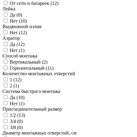
От сети и батареек (
12
)
Лейка
Да (
0
)
Нет (
10
)
Выдвижной излив
Нет (
12
)
Аэратор
Да (
12
)
Нет (
1
)
Способ монтажа
Вертикальный (
2
)
Горизонтальный (
11
)
Количество монтажных отверстий
1 (
12
)
2 (
1
)
Система быстрого монтажа
Да (
10
)
Нет (
1
)
Присоединительный размер
1/2 (
13
)
3/4 (
0
)
3/8 (
0
)
Диаметр монтажных отверстий, см