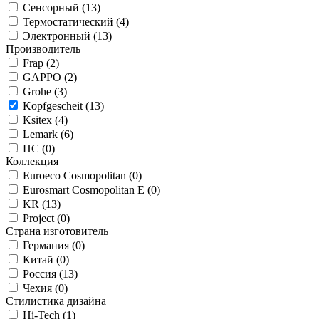
Сенсорный (
13
)
Термостатический (
4
)
Электронный (
13
)
Производитель
Frap (
2
)
GAPPO (
2
)
Grohe (
3
)
Kopfgescheit (
13
)
Ksitex (
4
)
Lemark (
6
)
ПС (
0
)
Коллекция
Euroeco Cosmopolitan (
0
)
Eurosmart Cosmopolitan E (
0
)
KR (
13
)
Project (
0
)
Страна изготовитель
Германия (
0
)
Китай (
0
)
Россия (
13
)
Чехия (
0
)
Стилистика дизайна
Hi-Tech (
1
)