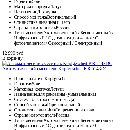
Гарантия
5 лет
Материал корпуса
Латунь
Назначение
Для душа
Способ монтажа
Вертикальный
Стилистика дизайна
Hi-Tech
Страна изготовитель
Россия
Тип смесителя
Автоматический / Бесконтактный /
Инфракрасный / С датчиком движения / С
фотоэлементом / Сенсорный / Электронный
12 990 руб.
В корзину
Автоматический смеситель Kopfgescheit KR 5143DC
Производитель
Kopfgescheit
Гарантия
5 лет
Материал корпуса
Латунь
Назначение
Для раковины (умывальника)
Система быстрого монтажа
Да
Способ монтажа
Горизонтальный
Стилистика дизайна
Современный стиль
Страна изготовитель
Россия
Тип смесителя
Автоматический / Бесконтактный /
Инфракрасный / С датчиком движения / С