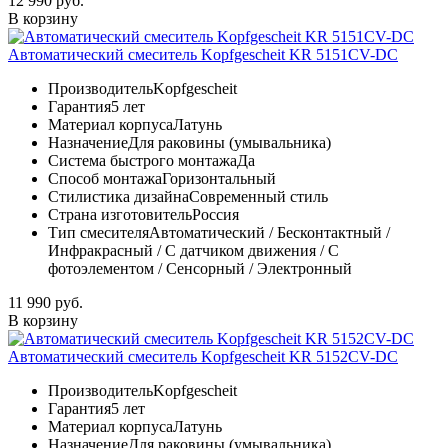
12 990 руб.
В корзину
Автоматический смеситель Kopfgescheit KR 5151CV-DC
Производитель
Kopfgescheit
Гарантия
5 лет
Материал корпуса
Латунь
Назначение
Для раковины (умывальника)
Система быстрого монтажа
Да
Способ монтажа
Горизонтальный
Стилистика дизайна
Современный стиль
Страна изготовитель
Россия
Тип смесителя
Автоматический / Бесконтактный /
Инфракрасный / С датчиком движения / С
фотоэлементом / Сенсорный / Электронный
11 990 руб.
В корзину
Автоматический смеситель Kopfgescheit KR 5152CV-DC
Производитель
Kopfgescheit
Гарантия
5 лет
Материал корпуса
Латунь
Назначение
Для раковины (умывальника)