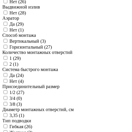
Нет (
26
)
Выдвижной излив
Нет (
28
)
Аэратор
Да (
29
)
Нет (
1
)
Способ монтажа
Вертикальный (
3
)
Горизонтальный (
27
)
Количество монтажных отверстий
1 (
29
)
2 (
1
)
Система быстрого монтажа
Да (
24
)
Нет (
4
)
Присоединительный размер
1/2 (
27
)
3/4 (
0
)
3/8 (
3
)
Диаметр монтажных отверстий, см
3,35 (
1
)
Тип подводки
Гибкая (
26
)