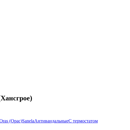
(Хансгрое)
Oras (Орас)
Sanela
Антивандальные
С термостатом