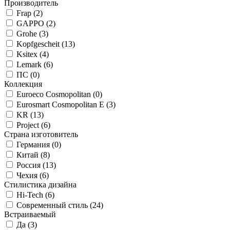
Производитель
Frap (
2
)
GAPPO (
2
)
Grohe (
3
)
Kopfgescheit (
13
)
Ksitex (
4
)
Lemark (
6
)
ПС (
0
)
Коллекция
Euroeco Cosmopolitan (
0
)
Eurosmart Cosmopolitan E (
3
)
KR (
13
)
Project (
6
)
Страна изготовитель
Германия (
0
)
Китай (
8
)
Россия (
13
)
Чехия (
6
)
Стилистика дизайна
Hi-Tech (
6
)
Современный стиль (
24
)
Встраиваемый
Да (
3
)