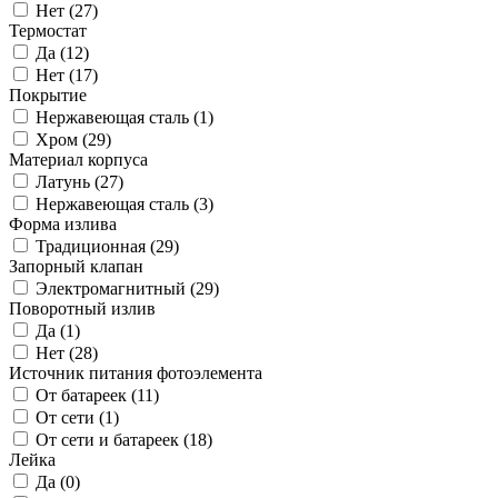
Нет (
27
)
Термостат
Да (
12
)
Нет (
17
)
Покрытие
Нержавеющая сталь (
1
)
Хром (
29
)
Материал корпуса
Латунь (
27
)
Нержавеющая сталь (
3
)
Форма излива
Традиционная (
29
)
Запорный клапан
Электромагнитный (
29
)
Поворотный излив
Да (
1
)
Нет (
28
)
Источник питания фотоэлемента
От батареек (
11
)
От сети (
1
)
От сети и батареек (
18
)
Лейка
Да (
0
)