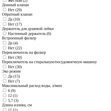
Жесткая (
2
)
Донный клапан
Нет (
29
)
Обратный клапан
Да (
10
)
Нет (
17
)
Держатель для душевой лейки
Настенный держатель (
0
)
Встроенный фильтр
Да (
4
)
Нет (
22
)
Переключатель на фильтр
Нет (
30
)
Переключатель на стиральную/посудомоечную машину
Нет (
30
)
Эко режим
Да (
15
)
Нет (
7
)
Максимальный расход воды, л/мин
6 (
9
)
12 (
1
)
5,7 (
3
)
Длина излива, см
11 (
1
)