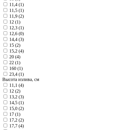
11,4 (
1
)
11,5 (
1
)
11,9 (
2
)
12 (
1
)
12,3 (
1
)
12,6 (
0
)
14,4 (
3
)
15 (
2
)
15,2 (
4
)
20 (
4
)
22 (
1
)
160 (
1
)
23,4 (
1
)
Высота излива, см
11,1 (
4
)
12 (
2
)
13,2 (
3
)
14,5 (
1
)
15,0 (
2
)
17 (
1
)
17,2 (
2
)
17,7 (
4
)