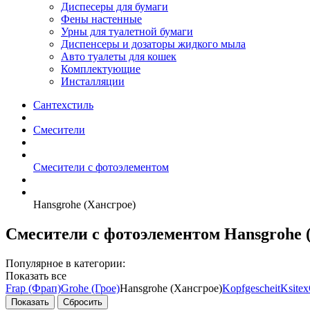
Диспесеры для бумаги
Фены настенные
Урны для туалетной бумаги
Диспенсеры и дозаторы жидкого мыла
Авто туалеты для кошек
Комплектующие
Инсталляции
Сантехстиль
Смесители
Смесители с фотоэлементом
Hansgrohe (Хансгрое)
Смесители с фотоэлементом Hansgrohe 
Популярное в категории:
Показать все
Frap (Фрап)
Grohe (Грое)
Hansgrohe (Хансгрое)
Kopfgescheit
Ksitex