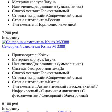
Материал корпуса
Латунь
Назначение
Для раковины (умывальника)
Способ монтажа
Горизонтальный
Стилистика дизайна
Современный стиль
Страна изготовитель
Россия
Тип смесителя
Порционно-нажимной
7 200 руб.
В корзину
Сенсорный смеситель Ksitex М-3388
Производитель
Ksitex
Материал корпуса
Латунь
Назначение
Для раковины (умывальника)
Система быстрого монтажа
Да
Способ монтажа
Горизонтальный
Стилистика дизайна
Современный стиль
Страна изготовитель
Китай
Тип смесителя
Автоматический / Бесконтактный /
Инфракрасный / С датчиком движения / С
фотоэлементом / Сенсорный / Электронный
8 100 руб.
В корзину