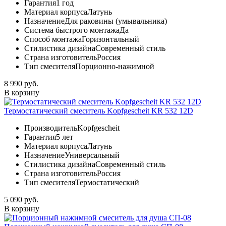
Гарантия
1 год
Материал корпуса
Латунь
Назначение
Для раковины (умывальника)
Система быстрого монтажа
Да
Способ монтажа
Горизонтальный
Стилистика дизайна
Современный стиль
Страна изготовитель
Россия
Тип смесителя
Порционно-нажимной
8 990 руб.
В корзину
Термостатический смеситель Kopfgescheit KR 532 12D
Производитель
Kopfgescheit
Гарантия
5 лет
Материал корпуса
Латунь
Назначение
Универсальный
Стилистика дизайна
Современный стиль
Страна изготовитель
Россия
Тип смесителя
Термостатический
5 090 руб.
В корзину