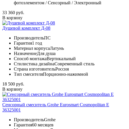
фотоэлементом / Сенсорный / Электронный
33 360 руб.
В корзину
Душевой комплект Д-08
Производитель
ПС
Гарантия
1 год
Материал корпуса
Латунь
Назначение
Для душа
Способ монтажа
Вертикальный
Стилистика дизайна
Современный стиль
Страна изготовитель
Россия
Тип смесителя
Порционно-нажимной
18 500 руб.
В корзину
Сенсорный смеситель Grohe Eurosmart Cosmopolitan E
36325001
Производитель
Grohe
Гарантия
60 месяцев