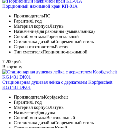
Порционный нажимной кран КП-01А
Производитель
ПС
Гарантия
1 год
Материал корпуса
Латунь
Назначение
Для раковины (умывальника)
Способ монтажа
Горизонтальный
Стилистика дизайна
Современный стиль
Страна изготовитель
Россия
Тип смесителя
Порционно-нажимной
7 200 руб.
В корзину
Стационарная душевая лейка с держателем Kopfgescheit
KG1431 DK01
Производитель
Kopfgescheit
Гарантия
1 год
Материал корпуса
Латунь
Назначение
Для душа
Способ монтажа
Вертикальный
Стилистика дизайна
Современный стиль
Страна изготовитель
Китай