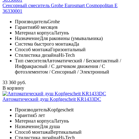
Сенсорный смеситель Grohe Eurosmart Cosmopolitan E
36330001
Производитель
Grohe
Гарантия
60 месяцев
Материал корпуса
Латунь
Назначение
Для раковины (умывальника)
Система быстрого монтажа
Да
Способ монтажа
Горизонтальный
Стилистика дизайна
Hi-Tech
Тип смесителя
Автоматический / Бесконтактный /
Инфракрасный / С датчиком движения / С
фотоэлементом / Сенсорный / Электронный
33 360 руб.
В корзину
Автоматический душ Kopfgescheit KR1433DC
Производитель
Kopfgescheit
Гарантия
5 лет
Материал корпуса
Латунь
Назначение
Для душа
Способ монтажа
Вертикальный
Стилистика дизайна
Hi-Tech