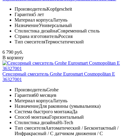
Производитель
Kopfgescheit
Гарантия
5 лет
Материал корпуса
Латунь
Назначение
Универсальный
Стилистика дизайна
Современный стиль
Страна изготовитель
Россия
Тип смесителя
Термостатический
6 790 руб.
В корзину
Сенсорный смеситель Grohe Eurosmart Cosmopolitan E
36327001
Производитель
Grohe
Гарантия
60 месяцев
Материал корпуса
Латунь
Назначение
Для раковины (умывальника)
Система быстрого монтажа
Да
Способ монтажа
Горизонтальный
Стилистика дизайна
Hi-Tech
Тип смесителя
Автоматический / Бесконтактный /
Инфракрасный / С датчиком движения / С