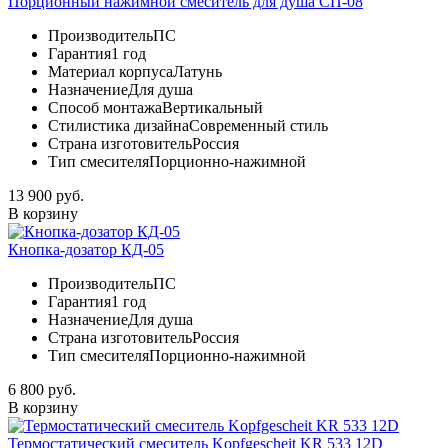
Порционный нажимной смеситель для душа СП-08
Производитель
ПС
Гарантия
1 год
Материал корпуса
Латунь
Назначение
Для душа
Способ монтажа
Вертикальный
Стилистика дизайна
Современный стиль
Страна изготовитель
Россия
Тип смесителя
Порционно-нажимной
13 900 руб.
В корзину
Кнопка-дозатор КД-05
Производитель
ПС
Гарантия
1 год
Назначение
Для душа
Страна изготовитель
Россия
Тип смесителя
Порционно-нажимной
6 800 руб.
В корзину
Термостатический смеситель Kopfgescheit KR 533 12D