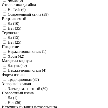
Чехия (
6
)
Стилистика дизайна
Hi-Tech (
6
)
Современный стиль (
39
)
Встраиваемый
Да (
10
)
Нет (
35
)
Термостат
Да (
15
)
Нет (
25
)
Покрытие
Нержавеющая сталь (
1
)
Хром (
42
)
Материал корпуса
Латунь (
40
)
Нержавеющая сталь (
4
)
Форма излива
Традиционная (
37
)
Запорный клапан
Электромагнитный (
30
)
Поворотный излив
Да (
1
)
Нет (
36
)
Источник питания фотоэлемента