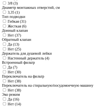
3/8 (
3
)
Диаметр монтажных отверстий, см
3,35 (
1
)
Тип подводки
Гибкая (
31
)
Жесткая (
6
)
Донный клапан
Нет (
37
)
Обратный клапан
Да (
13
)
Нет (
25
)
Держатель для душевой лейки
Настенный держатель (
4
)
Встроенный фильтр
Да (
7
)
Нет (
30
)
Переключатель на фильтр
Нет (
38
)
Переключатель на стиральную/посудомоечную машину
Нет (
38
)
Эко режим
Да (
16
)
Нет (
14
)