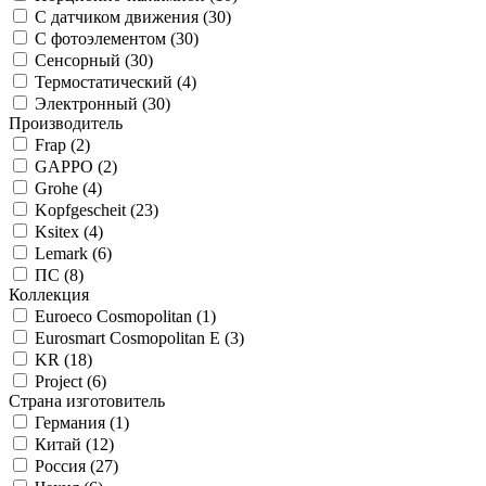
С датчиком движения (
30
)
С фотоэлементом (
30
)
Сенсорный (
30
)
Термостатический (
4
)
Электронный (
30
)
Производитель
Frap (
2
)
GAPPO (
2
)
Grohe (
4
)
Kopfgescheit (
23
)
Ksitex (
4
)
Lemark (
6
)
ПС (
8
)
Коллекция
Euroeco Cosmopolitan (
1
)
Eurosmart Cosmopolitan E (
3
)
KR (
18
)
Project (
6
)
Страна изготовитель
Германия (
1
)
Китай (
12
)
Россия (
27
)