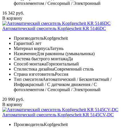
фотоэлементом / Сенсорный / Электронный
16 342 руб.
В корзину
Автоматический смеситель Kopfgescheit KR 5146DC
Производитель
Kopfgescheit
Гарантия
5 лет
Материал корпуса
Латунь
Назначение
Для раковины (умывальника)
Система быстрого монтажа
Да
Способ монтажа
Горизонтальный
Стилистика дизайна
Современный стиль
Страна изготовитель
Россия
Тип смесителя
Автоматический / Бесконтактный /
Инфракрасный / С датчиком движения / С
фотоэлементом / Сенсорный / Электронный
20 990 руб.
В корзину
Автоматический смеситель Kopfgescheit KR 5145CV-DC
Производитель
Kopfgescheit