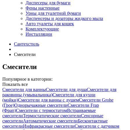
Диспесеры для бумаги
Фены настенные
Урны для туалетной бумаги
Диспенсеры и дозаторы жидкого мыла
Авто туалеты для кошек
Комплектующие
Инсталляции
Сантехстиль
Смесители
Смесители
Популярное в категории:
Показать все
Смесители для ванны
Смесители для душа
Смесители для
раковины (умывальника)
Смесители для кухни
(мойки)
Смесители для ванны с душем
Смесители Grohe
(Грое)
Однорычажные смесители
Смесители Frap
(Фрап)
Смесители с термостатом
Встраиваемые
смесители
Термостатические смесители
Сенсорные
смесители
Автоматические смесители
Бесконтактные
смесители
Инфракрасные смесители
Смесители с датчиком