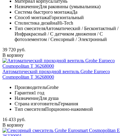
Материал корпуса
Латунь
Назначение
Для раковины (умывальника)
Система быстрого монтажа
Да
Способ монтажа
Горизонтальный
Стилистика дизайна
Hi-Tech
Тип смесителя
Автоматический / Бесконтактный /
Инфракрасный / С датчиком движения / С
фотоэлементом / Сенсорный / Электронный
39 720 руб.
В корзину
Автоматический проходной вентиль Grohe Euroeco
Cosmopolitan T 36268000
Производитель
Grohe
Гарантия
1 год
Назначение
Для душа
Страна изготовитель
Германия
Тип смесителя
Порционно-нажимной
16 433 руб.
В корзину