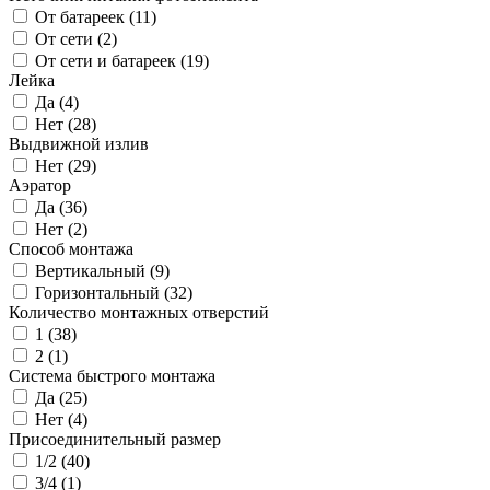
От батареек (
11
)
От сети (
2
)
От сети и батареек (
19
)
Лейка
Да (
4
)
Нет (
28
)
Выдвижной излив
Нет (
29
)
Аэратор
Да (
36
)
Нет (
2
)
Способ монтажа
Вертикальный (
9
)
Горизонтальный (
32
)
Количество монтажных отверстий
1 (
38
)
2 (
1
)
Система быстрого монтажа
Да (
25
)
Нет (
4
)
Присоединительный размер
1/2 (
40
)
3/4 (
1
)