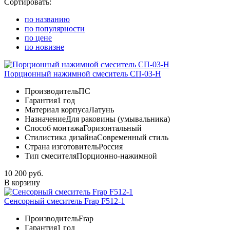
Сортировать:
по названию
по популярности
по цене
по новизне
Порционный нажимной смеситель СП-03-Н
Производитель
ПС
Гарантия
1 год
Материал корпуса
Латунь
Назначение
Для раковины (умывальника)
Способ монтажа
Горизонтальный
Стилистика дизайна
Современный стиль
Страна изготовитель
Россия
Тип смесителя
Порционно-нажимной
10 200 руб.
В корзину
Сенсорный смеситель Frap F512-1
Производитель
Frap
Гарантия
1 год