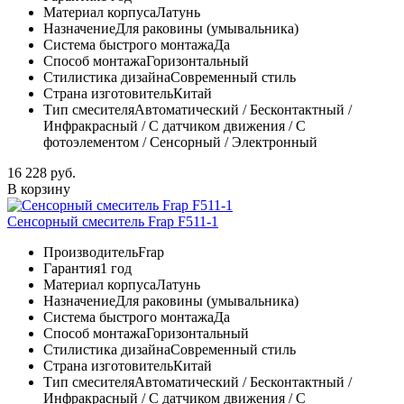
Материал корпуса
Латунь
Назначение
Для раковины (умывальника)
Система быстрого монтажа
Да
Способ монтажа
Горизонтальный
Стилистика дизайна
Современный стиль
Страна изготовитель
Китай
Тип смесителя
Автоматический / Бесконтактный /
Инфракрасный / С датчиком движения / С
фотоэлементом / Сенсорный / Электронный
16 228 руб.
В корзину
Сенсорный смеситель Frap F511-1
Производитель
Frap
Гарантия
1 год
Материал корпуса
Латунь
Назначение
Для раковины (умывальника)
Система быстрого монтажа
Да
Способ монтажа
Горизонтальный
Стилистика дизайна
Современный стиль
Страна изготовитель
Китай
Тип смесителя
Автоматический / Бесконтактный /
Инфракрасный / С датчиком движения / С