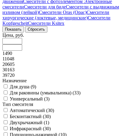
движения
Смесители с фотоэлементом
Электронные
смесители
Смесители для биде
Смесители с выдвижным
изливом (лейкой)
Смесители Oras (Орас)
Смесители
хирургические (локтевые, медицинские)
Смесители
Kopfgescheit
Смесители Ksitex
Цена, руб.
1490
11048
20605
30163
39720
Назначение
Для душа (
9
)
Для раковины (умывальника) (
33
)
Универсальный (
3
)
Тип смесителя
Автоматический (
30
)
Бесконтактный (
30
)
Двухрычажный (
1
)
Инфракрасный (
30
)
Порционно-нажимной (
10
)