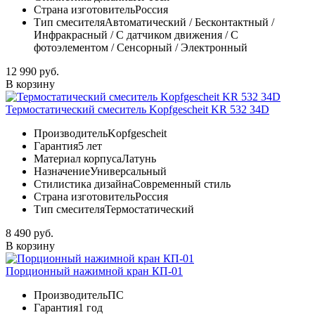
Страна изготовитель
Россия
Тип смесителя
Автоматический / Бесконтактный /
Инфракрасный / С датчиком движения / С
фотоэлементом / Сенсорный / Электронный
12 990 руб.
В корзину
Термостатический смеситель Kopfgescheit KR 532 34D
Производитель
Kopfgescheit
Гарантия
5 лет
Материал корпуса
Латунь
Назначение
Универсальный
Стилистика дизайна
Современный стиль
Страна изготовитель
Россия
Тип смесителя
Термостатический
8 490 руб.
В корзину
Порционный нажимной кран КП-01
Производитель
ПС
Гарантия
1 год