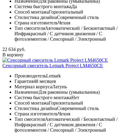
Назначение
Для раковины (умывальника)
Система быстрого монтажа
Да
Способ монтажа
Горизонтальный
Стилистика дизайна
Современный стиль
Страна изготовитель
Чехия
Тип смесителя
Автоматический / Бесконтактный /
Инфракрасный / С датчиком движения / С
фотоэлементом / Сенсорный / Электронный
22 634 руб.
В корзину
Сенсорный смеситель Lemark Project LM4650CE
Производитель
Lemark
Гарантия
48 месяцев
Материал корпуса
Латунь
Назначение
Для раковины (умывальника)
Система быстрого монтажа
Нет
Способ монтажа
Горизонтальный
Стилистика дизайна
Современный стиль
Страна изготовитель
Чехия
Тип смесителя
Автоматический / Бесконтактный /
Инфракрасный / С датчиком движения / С
фотоэлементом / Сенсорный / Электронный