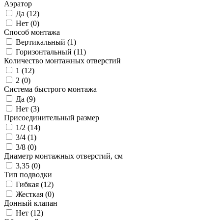
Аэратор
Да (
12
)
Нет (
0
)
Способ монтажа
Вертикальный (
1
)
Горизонтальный (
11
)
Количество монтажных отверстий
1 (
12
)
2 (
0
)
Система быстрого монтажа
Да (
9
)
Нет (
3
)
Присоединительный размер
1/2 (
14
)
3/4 (
1
)
3/8 (
0
)
Диаметр монтажных отверстий, см
3,35 (
0
)
Тип подводки
Гибкая (
12
)
Жесткая (
0
)
Донный клапан
Нет (
12
)