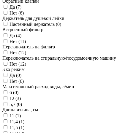
Обратный клапан
Да (
7
)
Нет (
6
)
Держатель для душевой лейки
Настенный держатель (
0
)
Встроенный фильтр
Да (
4
)
Нет (
11
)
Переключатель на фильтр
Нет (
12
)
Переключатель на стиральную/посудомоечную машину
Нет (
12
)
Эко режим
Да (
0
)
Нет (
6
)
Максимальный расход воды, л/мин
6 (
0
)
12 (
3
)
5,7 (
0
)
Длина излива, см
11 (
1
)
11,4 (
1
)
11,5 (
1
)