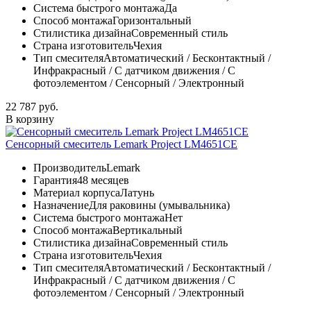
Система быстрого монтажа
Да
Способ монтажа
Горизонтальный
Стилистика дизайна
Современный стиль
Страна изготовитель
Чехия
Тип смесителя
Автоматический / Бесконтактный /
Инфракрасный / С датчиком движения / С
фотоэлементом / Сенсорный / Электронный
22 787 руб.
В корзину
Сенсорный смеситель Lemark Project LM4651CE
Производитель
Lemark
Гарантия
48 месяцев
Материал корпуса
Латунь
Назначение
Для раковины (умывальника)
Система быстрого монтажа
Нет
Способ монтажа
Вертикальный
Стилистика дизайна
Современный стиль
Страна изготовитель
Чехия
Тип смесителя
Автоматический / Бесконтактный /
Инфракрасный / С датчиком движения / С
фотоэлементом / Сенсорный / Электронный