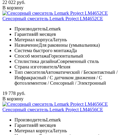
22 022 руб.
В корзину
Сенсорный смеситель Lemark Project LM4652CE
Производитель
Lemark
Гарантия
48 месяцев
Материал корпуса
Латунь
Назначение
Для раковины (умывальника)
Система быстрого монтажа
Да
Способ монтажа
Горизонтальный
Стилистика дизайна
Современный стиль
Страна изготовитель
Чехия
Тип смесителя
Автоматический / Бесконтактный /
Инфракрасный / С датчиком движения / С
фотоэлементом / Сенсорный / Электронный
19 778 руб.
В корзину
Сенсорный смеситель Lemark Project LM4656CE
Производитель
Lemark
Гарантия
48 месяцев
Материал корпуса
Латунь