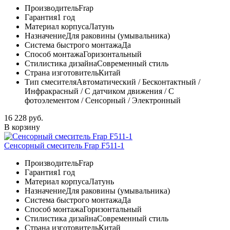
Производитель
Frap
Гарантия
1 год
Материал корпуса
Латунь
Назначение
Для раковины (умывальника)
Система быстрого монтажа
Да
Способ монтажа
Горизонтальный
Стилистика дизайна
Современный стиль
Страна изготовитель
Китай
Тип смесителя
Автоматический / Бесконтактный /
Инфракрасный / С датчиком движения / С
фотоэлементом / Сенсорный / Электронный
16 228 руб.
В корзину
Сенсорный смеситель Frap F511-1
Производитель
Frap
Гарантия
1 год
Материал корпуса
Латунь
Назначение
Для раковины (умывальника)
Система быстрого монтажа
Да
Способ монтажа
Горизонтальный
Стилистика дизайна
Современный стиль
Страна изготовитель
Китай