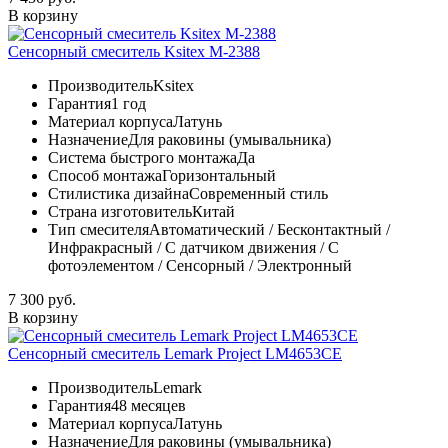
В корзину
Сенсорный смеситель Ksitex М-2388
Производитель
Ksitex
Гарантия
1 год
Материал корпуса
Латунь
Назначение
Для раковины (умывальника)
Система быстрого монтажа
Да
Способ монтажа
Горизонтальный
Стилистика дизайна
Современный стиль
Страна изготовитель
Китай
Тип смесителя
Автоматический / Бесконтактный /
Инфракрасный / С датчиком движения / С
фотоэлементом / Сенсорный / Электронный
7 300 руб.
В корзину
Сенсорный смеситель Lemark Project LM4653CE
Производитель
Lemark
Гарантия
48 месяцев
Материал корпуса
Латунь
Назначение
Для раковины (умывальника)