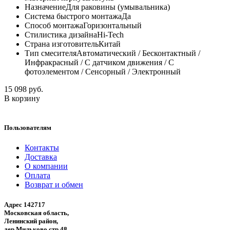
Назначение
Для раковины (умывальника)
Система быстрого монтажа
Да
Способ монтажа
Горизонтальный
Стилистика дизайна
Hi-Tech
Страна изготовитель
Китай
Тип смесителя
Автоматический / Бесконтактный /
Инфракрасный / С датчиком движения / С
фотоэлементом / Сенсорный / Электронный
15 098 руб.
В корзину
Пользователям
Контакты
Доставка
О компании
Оплата
Возврат и обмен
Адрес 142717
Московская область,
Ленинский район,
дер.Мильково,стр 48.