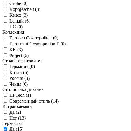
Grohe (
0
)
Kopfgescheit (
3
)
Ksitex (
3
)
Lemark (
6
)
ПС (
0
)
Коллекция
Euroeco Cosmopolitan (
0
)
Eurosmart Cosmopolitan E (
0
)
KR (
3
)
Project (
6
)
Страна изготовитель
Германия (
0
)
Китай (
6
)
Россия (
3
)
Чехия (
6
)
Стилистика дизайна
Hi-Tech (
1
)
Современный стиль (
14
)
Встраиваемый
Да (
2
)
Нет (
13
)
Термостат
Да (
15
)