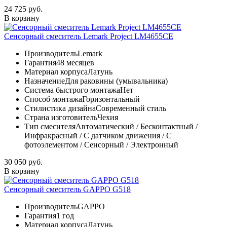
24 725 руб.
В корзину
Сенсорный смеситель Lemark Project LM4655CE
Производитель
Lemark
Гарантия
48 месяцев
Материал корпуса
Латунь
Назначение
Для раковины (умывальника)
Система быстрого монтажа
Нет
Способ монтажа
Горизонтальный
Стилистика дизайна
Современный стиль
Страна изготовитель
Чехия
Тип смесителя
Автоматический / Бесконтактный /
Инфракрасный / С датчиком движения / С
фотоэлементом / Сенсорный / Электронный
30 050 руб.
В корзину
Сенсорный смеситель GAPPO G518
Производитель
GAPPO
Гарантия
1 год
Материал корпуса
Латунь