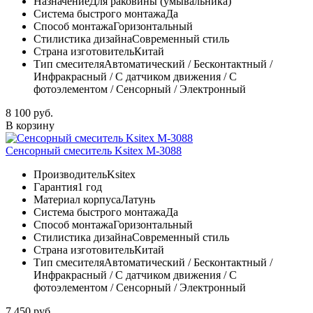
Назначение
Для раковины (умывальника)
Система быстрого монтажа
Да
Способ монтажа
Горизонтальный
Стилистика дизайна
Современный стиль
Страна изготовитель
Китай
Тип смесителя
Автоматический / Бесконтактный /
Инфракрасный / С датчиком движения / С
фотоэлементом / Сенсорный / Электронный
8 100 руб.
В корзину
Сенсорный смеситель Ksitex М-3088
Производитель
Ksitex
Гарантия
1 год
Материал корпуса
Латунь
Система быстрого монтажа
Да
Способ монтажа
Горизонтальный
Стилистика дизайна
Современный стиль
Страна изготовитель
Китай
Тип смесителя
Автоматический / Бесконтактный /
Инфракрасный / С датчиком движения / С
фотоэлементом / Сенсорный / Электронный
7 450 руб.