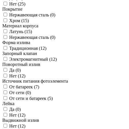
Нет (
25
)
Покрытие
Нержавеющая сталь (
0
)
Хром (
15
)
Материал корпуса
Латунь (
15
)
Нержавеющая сталь (
0
)
Форма излива
Традиционная (
12
)
Запорный клапан
Электромагнитный (
12
)
Поворотный излив
Да (
0
)
Нет (
12
)
Источник питания фотоэлемента
От батареек (
7
)
От сети (
0
)
От сети и батареек (
5
)
Лейка
Да (
0
)
Нет (
12
)
Выдвижной излив
Нет (
12
)