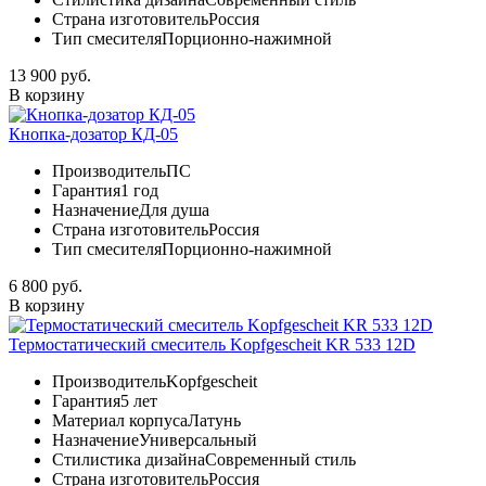
Страна изготовитель
Россия
Тип смесителя
Порционно-нажимной
13 900 руб.
В корзину
Кнопка-дозатор КД-05
Производитель
ПС
Гарантия
1 год
Назначение
Для душа
Страна изготовитель
Россия
Тип смесителя
Порционно-нажимной
6 800 руб.
В корзину
Термостатический смеситель Kopfgescheit KR 533 12D
Производитель
Kopfgescheit
Гарантия
5 лет
Материал корпуса
Латунь
Назначение
Универсальный
Стилистика дизайна
Современный стиль
Страна изготовитель
Россия