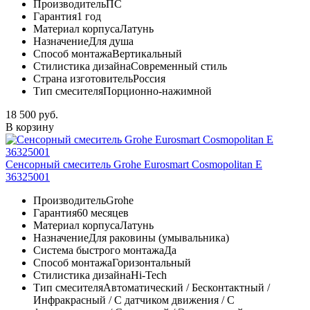
Производитель
ПС
Гарантия
1 год
Материал корпуса
Латунь
Назначение
Для душа
Способ монтажа
Вертикальный
Стилистика дизайна
Современный стиль
Страна изготовитель
Россия
Тип смесителя
Порционно-нажимной
18 500 руб.
В корзину
Сенсорный смеситель Grohe Eurosmart Cosmopolitan E
36325001
Производитель
Grohe
Гарантия
60 месяцев
Материал корпуса
Латунь
Назначение
Для раковины (умывальника)
Система быстрого монтажа
Да
Способ монтажа
Горизонтальный
Стилистика дизайна
Hi-Tech
Тип смесителя
Автоматический / Бесконтактный /
Инфракрасный / С датчиком движения / С