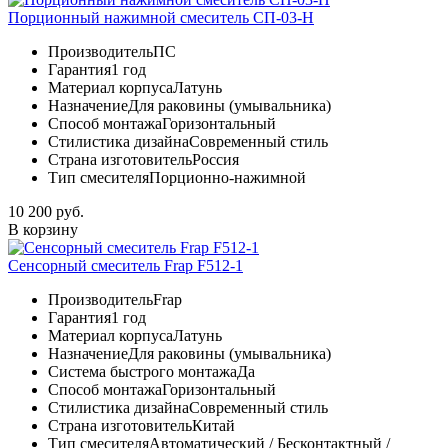
Порционный нажимной смеситель СП-03-Н
Производитель
ПС
Гарантия
1 год
Материал корпуса
Латунь
Назначение
Для раковины (умывальника)
Способ монтажа
Горизонтальный
Стилистика дизайна
Современный стиль
Страна изготовитель
Россия
Тип смесителя
Порционно-нажимной
10 200 руб.
В корзину
Сенсорный смеситель Frap F512-1
Производитель
Frap
Гарантия
1 год
Материал корпуса
Латунь
Назначение
Для раковины (умывальника)
Система быстрого монтажа
Да
Способ монтажа
Горизонтальный
Стилистика дизайна
Современный стиль
Страна изготовитель
Китай
Тип смесителя
Автоматический / Бесконтактный /