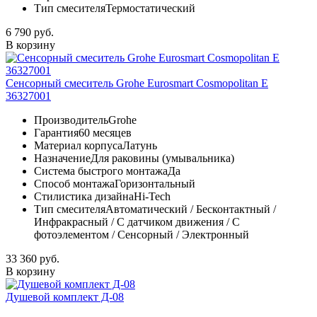
Тип смесителя
Термостатический
6 790 руб.
В корзину
Сенсорный смеситель Grohe Eurosmart Cosmopolitan E
36327001
Производитель
Grohe
Гарантия
60 месяцев
Материал корпуса
Латунь
Назначение
Для раковины (умывальника)
Система быстрого монтажа
Да
Способ монтажа
Горизонтальный
Стилистика дизайна
Hi-Tech
Тип смесителя
Автоматический / Бесконтактный /
Инфракрасный / С датчиком движения / С
фотоэлементом / Сенсорный / Электронный
33 360 руб.
В корзину
Душевой комплект Д-08