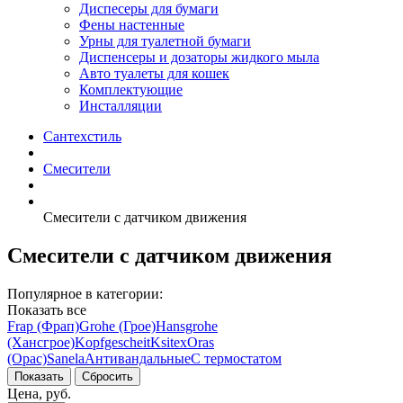
Диспесеры для бумаги
Фены настенные
Урны для туалетной бумаги
Диспенсеры и дозаторы жидкого мыла
Авто туалеты для кошек
Комплектующие
Инсталляции
Сантехстиль
Смесители
Смесители с датчиком движения
Смесители с датчиком движения
Популярное в категории:
Показать все
Frap (Фрап)
Grohe (Грое)
Hansgrohe
(Хансгрое)
Kopfgescheit
Ksitex
Oras
(Орас)
Sanela
Антивандальные
С термостатом
Цена, руб.