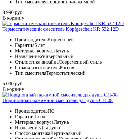
Тип смесителя
Порционно-нажимной
8 990 руб.
В корзину
Термостатический смеситель Kopfgescheit KR 532 12D
Производитель
Kopfgescheit
Гарантия
5 лет
Материал корпуса
Латунь
Назначение
Универсальный
Стилистика дизайна
Современный стиль
Страна изготовитель
Россия
Тип смесителя
Термостатический
5 090 руб.
В корзину
Порционный нажимной смеситель для душа СП-08
Производитель
ПС
Гарантия
1 год
Материал корпуса
Латунь
Назначение
Для душа
Способ монтажа
Вертикальный
Стилистика дизайна
Современный стиль