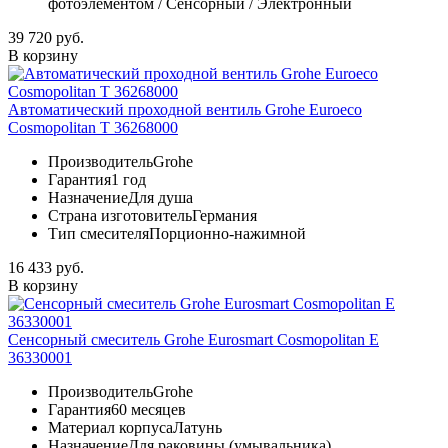
фотоэлементом / Сенсорный / Электронный
39 720 руб.
В корзину
Автоматический проходной вентиль Grohe Euroeco
Cosmopolitan T 36268000
Производитель
Grohe
Гарантия
1 год
Назначение
Для душа
Страна изготовитель
Германия
Тип смесителя
Порционно-нажимной
16 433 руб.
В корзину
Сенсорный смеситель Grohe Eurosmart Cosmopolitan E
36330001
Производитель
Grohe
Гарантия
60 месяцев
Материал корпуса
Латунь
Назначение
Для раковины (умывальника)