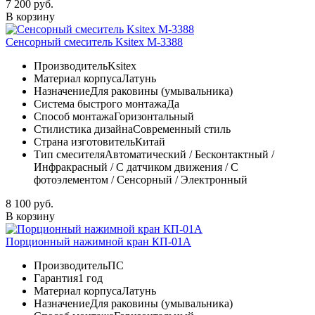
7 200 руб.
В корзину
Сенсорный смеситель Ksitex М-3388
Производитель
Ksitex
Материал корпуса
Латунь
Назначение
Для раковины (умывальника)
Система быстрого монтажа
Да
Способ монтажа
Горизонтальный
Стилистика дизайна
Современный стиль
Страна изготовитель
Китай
Тип смесителя
Автоматический / Бесконтактный /
Инфракрасный / С датчиком движения / С
фотоэлементом / Сенсорный / Электронный
8 100 руб.
В корзину
Порционный нажимной кран КП-01А
Производитель
ПС
Гарантия
1 год
Материал корпуса
Латунь
Назначение
Для раковины (умывальника)