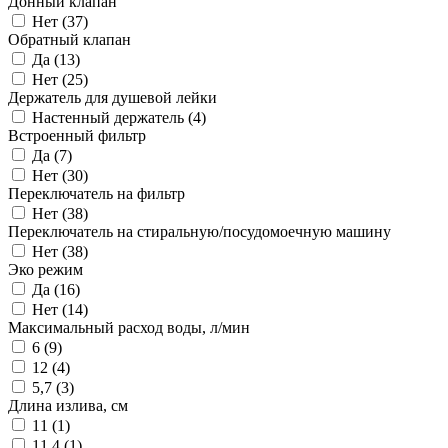
Донный клапан
Нет (
37
)
Обратный клапан
Да (
13
)
Нет (
25
)
Держатель для душевой лейки
Настенный держатель (
4
)
Встроенный фильтр
Да (
7
)
Нет (
30
)
Переключатель на фильтр
Нет (
38
)
Переключатель на стиральную/посудомоечную машину
Нет (
38
)
Эко режим
Да (
16
)
Нет (
14
)
Максимальный расход воды, л/мин
6 (
9
)
12 (
4
)
5,7 (
3
)
Длина излива, см
11 (
1
)
11,4 (
1
)