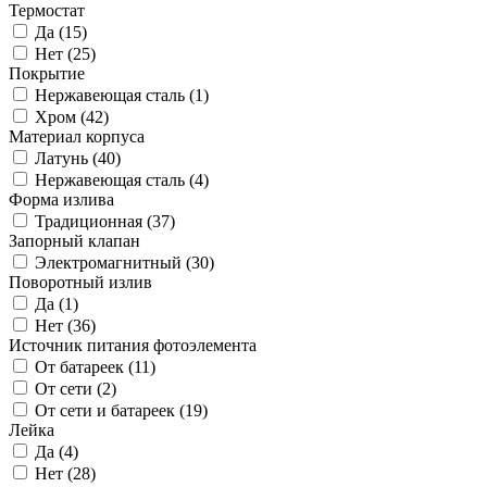
Термостат
Да (
15
)
Нет (
25
)
Покрытие
Нержавеющая сталь (
1
)
Хром (
42
)
Материал корпуса
Латунь (
40
)
Нержавеющая сталь (
4
)
Форма излива
Традиционная (
37
)
Запорный клапан
Электромагнитный (
30
)
Поворотный излив
Да (
1
)
Нет (
36
)
Источник питания фотоэлемента
От батареек (
11
)
От сети (
2
)
От сети и батареек (
19
)
Лейка
Да (
4
)
Нет (
28
)