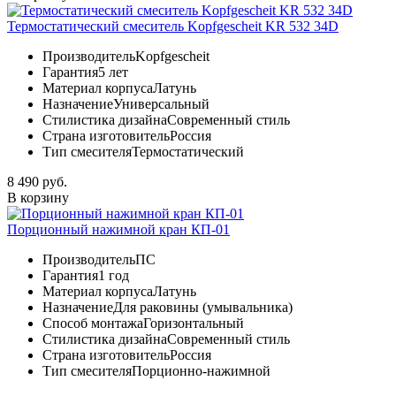
Термостатический смеситель Kopfgescheit KR 532 34D
Производитель
Kopfgescheit
Гарантия
5 лет
Материал корпуса
Латунь
Назначение
Универсальный
Стилистика дизайна
Современный стиль
Страна изготовитель
Россия
Тип смесителя
Термостатический
8 490 руб.
В корзину
Порционный нажимной кран КП-01
Производитель
ПС
Гарантия
1 год
Материал корпуса
Латунь
Назначение
Для раковины (умывальника)
Способ монтажа
Горизонтальный
Стилистика дизайна
Современный стиль
Страна изготовитель
Россия
Тип смесителя
Порционно-нажимной