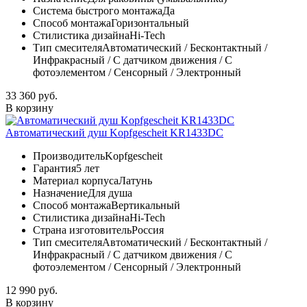
Система быстрого монтажа
Да
Способ монтажа
Горизонтальный
Стилистика дизайна
Hi-Tech
Тип смесителя
Автоматический / Бесконтактный /
Инфракрасный / С датчиком движения / С
фотоэлементом / Сенсорный / Электронный
33 360 руб.
В корзину
Автоматический душ Kopfgescheit KR1433DC
Производитель
Kopfgescheit
Гарантия
5 лет
Материал корпуса
Латунь
Назначение
Для душа
Способ монтажа
Вертикальный
Стилистика дизайна
Hi-Tech
Страна изготовитель
Россия
Тип смесителя
Автоматический / Бесконтактный /
Инфракрасный / С датчиком движения / С
фотоэлементом / Сенсорный / Электронный
12 990 руб.
В корзину