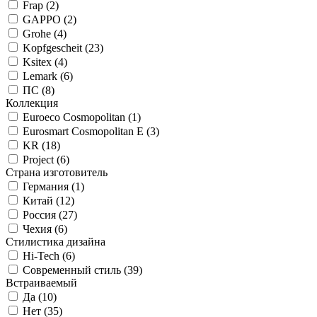
Frap (
2
)
GAPPO (
2
)
Grohe (
4
)
Kopfgescheit (
23
)
Ksitex (
4
)
Lemark (
6
)
ПС (
8
)
Коллекция
Euroeco Cosmopolitan (
1
)
Eurosmart Cosmopolitan E (
3
)
KR (
18
)
Project (
6
)
Страна изготовитель
Германия (
1
)
Китай (
12
)
Россия (
27
)
Чехия (
6
)
Стилистика дизайна
Hi-Tech (
6
)
Современный стиль (
39
)
Встраиваемый
Да (
10
)
Нет (
35
)