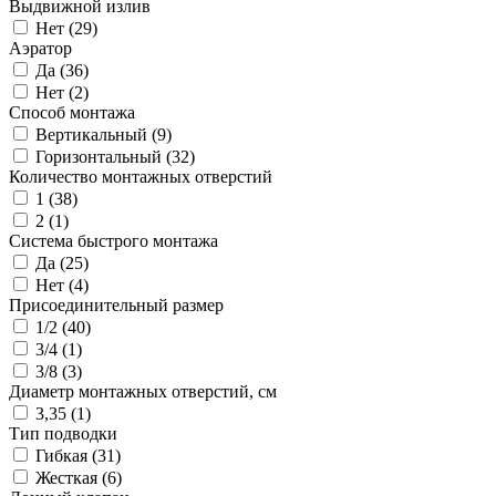
Выдвижной излив
Нет (
29
)
Аэратор
Да (
36
)
Нет (
2
)
Способ монтажа
Вертикальный (
9
)
Горизонтальный (
32
)
Количество монтажных отверстий
1 (
38
)
2 (
1
)
Система быстрого монтажа
Да (
25
)
Нет (
4
)
Присоединительный размер
1/2 (
40
)
3/4 (
1
)
3/8 (
3
)
Диаметр монтажных отверстий, см
3,35 (
1
)
Тип подводки
Гибкая (
31
)
Жесткая (
6
)