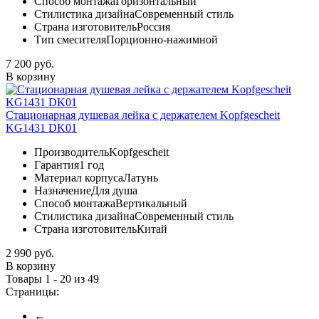
Способ монтажа
Горизонтальный
Стилистика дизайна
Современный стиль
Страна изготовитель
Россия
Тип смесителя
Порционно-нажимной
7 200 руб.
В корзину
Стационарная душевая лейка с держателем Kopfgescheit
KG1431 DK01
Производитель
Kopfgescheit
Гарантия
1 год
Материал корпуса
Латунь
Назначение
Для душа
Способ монтажа
Вертикальный
Стилистика дизайна
Современный стиль
Страна изготовитель
Китай
2 990 руб.
В корзину
Товары 1 - 20 из 49
Страницы:
←