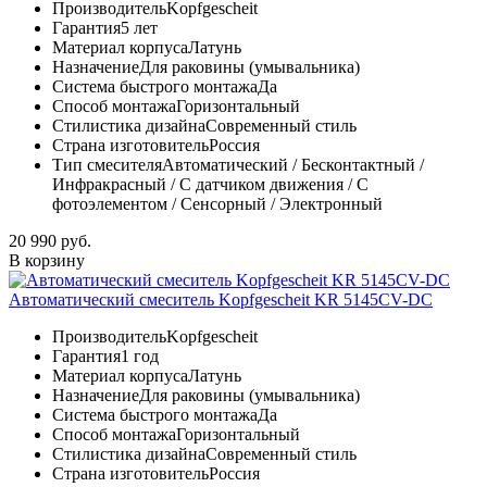
Производитель
Kopfgescheit
Гарантия
5 лет
Материал корпуса
Латунь
Назначение
Для раковины (умывальника)
Система быстрого монтажа
Да
Способ монтажа
Горизонтальный
Стилистика дизайна
Современный стиль
Страна изготовитель
Россия
Тип смесителя
Автоматический / Бесконтактный /
Инфракрасный / С датчиком движения / С
фотоэлементом / Сенсорный / Электронный
20 990 руб.
В корзину
Автоматический смеситель Kopfgescheit KR 5145CV-DC
Производитель
Kopfgescheit
Гарантия
1 год
Материал корпуса
Латунь
Назначение
Для раковины (умывальника)
Система быстрого монтажа
Да
Способ монтажа
Горизонтальный
Стилистика дизайна
Современный стиль
Страна изготовитель
Россия