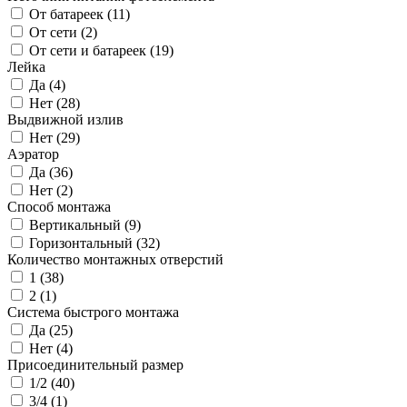
От батареек (
11
)
От сети (
2
)
От сети и батареек (
19
)
Лейка
Да (
4
)
Нет (
28
)
Выдвижной излив
Нет (
29
)
Аэратор
Да (
36
)
Нет (
2
)
Способ монтажа
Вертикальный (
9
)
Горизонтальный (
32
)
Количество монтажных отверстий
1 (
38
)
2 (
1
)
Система быстрого монтажа
Да (
25
)
Нет (
4
)
Присоединительный размер
1/2 (
40
)
3/4 (
1
)