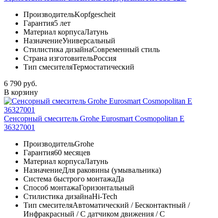
Производитель
Kopfgescheit
Гарантия
5 лет
Материал корпуса
Латунь
Назначение
Универсальный
Стилистика дизайна
Современный стиль
Страна изготовитель
Россия
Тип смесителя
Термостатический
6 790 руб.
В корзину
Сенсорный смеситель Grohe Eurosmart Cosmopolitan E
36327001
Производитель
Grohe
Гарантия
60 месяцев
Материал корпуса
Латунь
Назначение
Для раковины (умывальника)
Система быстрого монтажа
Да
Способ монтажа
Горизонтальный
Стилистика дизайна
Hi-Tech
Тип смесителя
Автоматический / Бесконтактный /
Инфракрасный / С датчиком движения / С