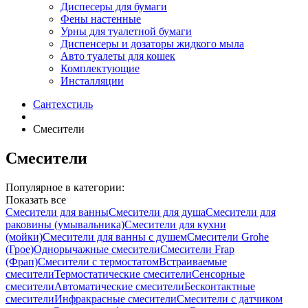
Диспесеры для бумаги
Фены настенные
Урны для туалетной бумаги
Диспенсеры и дозаторы жидкого мыла
Авто туалеты для кошек
Комплектующие
Инсталляции
Сантехстиль
Смесители
Смесители
Популярное в категории:
Показать все
Смесители для ванны
Смесители для душа
Смесители для
раковины (умывальника)
Смесители для кухни
(мойки)
Смесители для ванны с душем
Смесители Grohe
(Грое)
Однорычажные смесители
Смесители Frap
(Фрап)
Смесители с термостатом
Встраиваемые
смесители
Термостатические смесители
Сенсорные
смесители
Автоматические смесители
Бесконтактные
смесители
Инфракрасные смесители
Смесители с датчиком