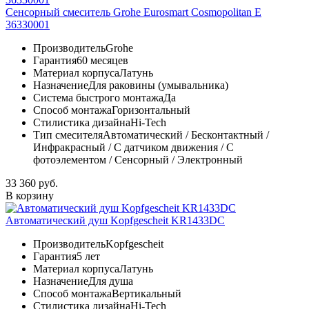
Сенсорный смеситель Grohe Eurosmart Cosmopolitan E
36330001
Производитель
Grohe
Гарантия
60 месяцев
Материал корпуса
Латунь
Назначение
Для раковины (умывальника)
Система быстрого монтажа
Да
Способ монтажа
Горизонтальный
Стилистика дизайна
Hi-Tech
Тип смесителя
Автоматический / Бесконтактный /
Инфракрасный / С датчиком движения / С
фотоэлементом / Сенсорный / Электронный
33 360 руб.
В корзину
Автоматический душ Kopfgescheit KR1433DC
Производитель
Kopfgescheit
Гарантия
5 лет
Материал корпуса
Латунь
Назначение
Для душа
Способ монтажа
Вертикальный
Стилистика дизайна
Hi-Tech