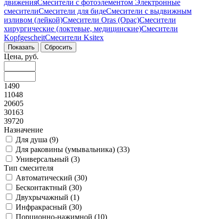
движения
Смесители с фотоэлементом
Электронные
смесители
Смесители для биде
Смесители с выдвижным
изливом (лейкой)
Смесители Oras (Орас)
Смесители
хирургические (локтевые, медицинские)
Смесители
Kopfgescheit
Смесители Ksitex
Цена, руб.
1490
11048
20605
30163
39720
Назначение
Для душа (
9
)
Для раковины (умывальника) (
33
)
Универсальный (
3
)
Тип смесителя
Автоматический (
30
)
Бесконтактный (
30
)
Двухрычажный (
1
)
Инфракрасный (
30
)
Порционно-нажимной (
10
)