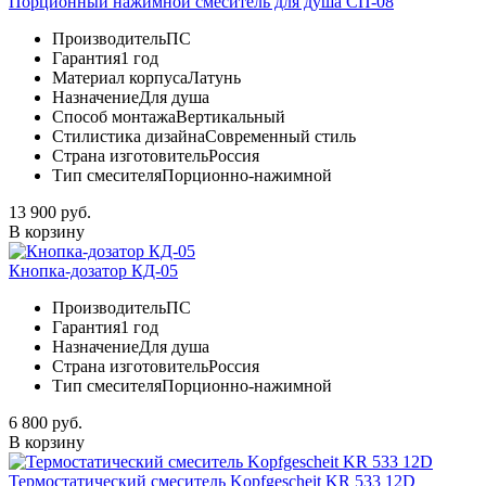
Порционный нажимной смеситель для душа СП-08
Производитель
ПС
Гарантия
1 год
Материал корпуса
Латунь
Назначение
Для душа
Способ монтажа
Вертикальный
Стилистика дизайна
Современный стиль
Страна изготовитель
Россия
Тип смесителя
Порционно-нажимной
13 900 руб.
В корзину
Кнопка-дозатор КД-05
Производитель
ПС
Гарантия
1 год
Назначение
Для душа
Страна изготовитель
Россия
Тип смесителя
Порционно-нажимной
6 800 руб.
В корзину
Термостатический смеситель Kopfgescheit KR 533 12D