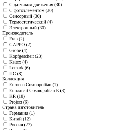
С датчиком движения (
30
)
С фотоэлементом (
30
)
Сенсорный (
30
)
Термостатический (
4
)
Электронный (
30
)
Производитель
Frap (
2
)
GAPPO (
2
)
Grohe (
4
)
Kopfgescheit (
23
)
Ksitex (
4
)
Lemark (
6
)
ПС (
8
)
Коллекция
Euroeco Cosmopolitan (
1
)
Eurosmart Cosmopolitan E (
3
)
KR (
18
)
Project (
6
)
Страна изготовитель
Германия (
1
)
Китай (
12
)
Россия (
27
)