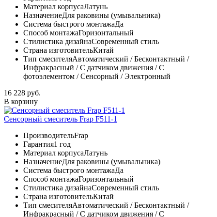
Материал корпуса
Латунь
Назначение
Для раковины (умывальника)
Система быстрого монтажа
Да
Способ монтажа
Горизонтальный
Стилистика дизайна
Современный стиль
Страна изготовитель
Китай
Тип смесителя
Автоматический / Бесконтактный /
Инфракрасный / С датчиком движения / С
фотоэлементом / Сенсорный / Электронный
16 228 руб.
В корзину
Сенсорный смеситель Frap F511-1
Производитель
Frap
Гарантия
1 год
Материал корпуса
Латунь
Назначение
Для раковины (умывальника)
Система быстрого монтажа
Да
Способ монтажа
Горизонтальный
Стилистика дизайна
Современный стиль
Страна изготовитель
Китай
Тип смесителя
Автоматический / Бесконтактный /
Инфракрасный / С датчиком движения / С