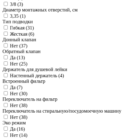
3/8 (
3
)
Диаметр монтажных отверстий, см
3,35 (
1
)
Тип подводки
Гибкая (
31
)
Жесткая (
6
)
Донный клапан
Нет (
37
)
Обратный клапан
Да (
13
)
Нет (
25
)
Держатель для душевой лейки
Настенный держатель (
4
)
Встроенный фильтр
Да (
7
)
Нет (
30
)
Переключатель на фильтр
Нет (
38
)
Переключатель на стиральную/посудомоечную машину
Нет (
38
)
Эко режим
Да (
16
)
Нет (
14
)