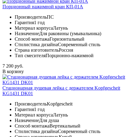
Порционный нажимной кран КП-01А
Производитель
ПС
Гарантия
1 год
Материал корпуса
Латунь
Назначение
Для раковины (умывальника)
Способ монтажа
Горизонтальный
Стилистика дизайна
Современный стиль
Страна изготовитель
Россия
Тип смесителя
Порционно-нажимной
7 200 руб.
В корзину
Стационарная душевая лейка с держателем Kopfgescheit
KG1431 DK01
Производитель
Kopfgescheit
Гарантия
1 год
Материал корпуса
Латунь
Назначение
Для душа
Способ монтажа
Вертикальный
Стилистика дизайна
Современный стиль
Страна изготовитель
Китай