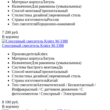
Материал корпуса
Латунь
Назначение
Для раковины (умывальника)
Способ монтажа
Горизонтальный
Стилистика дизайна
Современный стиль
Страна изготовитель
Россия
Тип смесителя
Порционно-нажимной
7 200 руб.
В корзину
Сенсорный смеситель Ksitex М-3388
Производитель
Ksitex
Материал корпуса
Латунь
Назначение
Для раковины (умывальника)
Система быстрого монтажа
Да
Способ монтажа
Горизонтальный
Стилистика дизайна
Современный стиль
Страна изготовитель
Китай
Тип смесителя
Автоматический / Бесконтактный /
Инфракрасный / С датчиком движения / С
фотоэлементом / Сенсорный / Электронный
8 100 руб.
В корзину