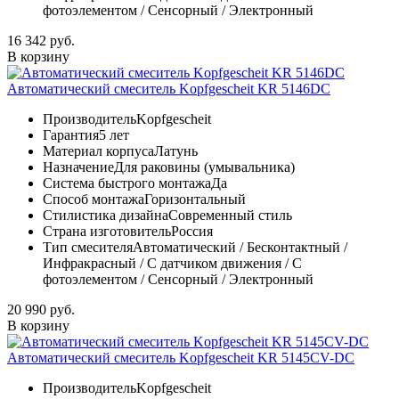
фотоэлементом / Сенсорный / Электронный
16 342 руб.
В корзину
Автоматический смеситель Kopfgescheit KR 5146DC
Производитель
Kopfgescheit
Гарантия
5 лет
Материал корпуса
Латунь
Назначение
Для раковины (умывальника)
Система быстрого монтажа
Да
Способ монтажа
Горизонтальный
Стилистика дизайна
Современный стиль
Страна изготовитель
Россия
Тип смесителя
Автоматический / Бесконтактный /
Инфракрасный / С датчиком движения / С
фотоэлементом / Сенсорный / Электронный
20 990 руб.
В корзину
Автоматический смеситель Kopfgescheit KR 5145CV-DC
Производитель
Kopfgescheit