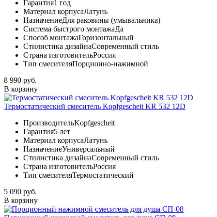
Гарантия
1 год
Материал корпуса
Латунь
Назначение
Для раковины (умывальника)
Система быстрого монтажа
Да
Способ монтажа
Горизонтальный
Стилистика дизайна
Современный стиль
Страна изготовитель
Россия
Тип смесителя
Порционно-нажимной
8 990 руб.
В корзину
Термостатический смеситель Kopfgescheit KR 532 12D
Производитель
Kopfgescheit
Гарантия
5 лет
Материал корпуса
Латунь
Назначение
Универсальный
Стилистика дизайна
Современный стиль
Страна изготовитель
Россия
Тип смесителя
Термостатический
5 090 руб.
В корзину