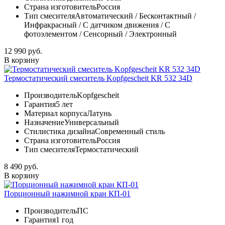
Страна изготовитель
Россия
Тип смесителя
Автоматический / Бесконтактный /
Инфракрасный / С датчиком движения / С
фотоэлементом / Сенсорный / Электронный
12 990 руб.
В корзину
Термостатический смеситель Kopfgescheit KR 532 34D
Производитель
Kopfgescheit
Гарантия
5 лет
Материал корпуса
Латунь
Назначение
Универсальный
Стилистика дизайна
Современный стиль
Страна изготовитель
Россия
Тип смесителя
Термостатический
8 490 руб.
В корзину
Порционный нажимной кран КП-01
Производитель
ПС
Гарантия
1 год