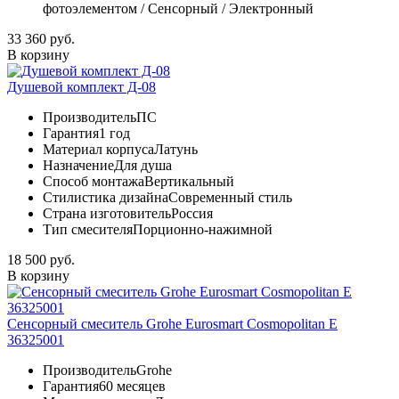
фотоэлементом / Сенсорный / Электронный
33 360 руб.
В корзину
Душевой комплект Д-08
Производитель
ПС
Гарантия
1 год
Материал корпуса
Латунь
Назначение
Для душа
Способ монтажа
Вертикальный
Стилистика дизайна
Современный стиль
Страна изготовитель
Россия
Тип смесителя
Порционно-нажимной
18 500 руб.
В корзину
Сенсорный смеситель Grohe Eurosmart Cosmopolitan E
36325001
Производитель
Grohe
Гарантия
60 месяцев