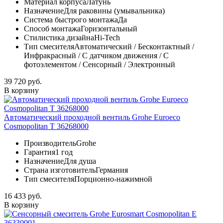
Материал корпуса
Латунь
Назначение
Для раковины (умывальника)
Система быстрого монтажа
Да
Способ монтажа
Горизонтальный
Стилистика дизайна
Hi-Tech
Тип смесителя
Автоматический / Бесконтактный /
Инфракрасный / С датчиком движения / С
фотоэлементом / Сенсорный / Электронный
39 720 руб.
В корзину
Автоматический проходной вентиль Grohe Euroeco
Cosmopolitan T 36268000
Производитель
Grohe
Гарантия
1 год
Назначение
Для душа
Страна изготовитель
Германия
Тип смесителя
Порционно-нажимной
16 433 руб.
В корзину