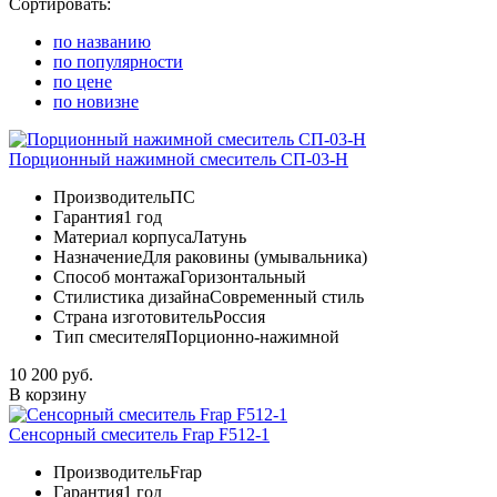
Сортировать:
по названию
по популярности
по цене
по новизне
Порционный нажимной смеситель СП-03-Н
Производитель
ПС
Гарантия
1 год
Материал корпуса
Латунь
Назначение
Для раковины (умывальника)
Способ монтажа
Горизонтальный
Стилистика дизайна
Современный стиль
Страна изготовитель
Россия
Тип смесителя
Порционно-нажимной
10 200 руб.
В корзину
Сенсорный смеситель Frap F512-1
Производитель
Frap
Гарантия
1 год