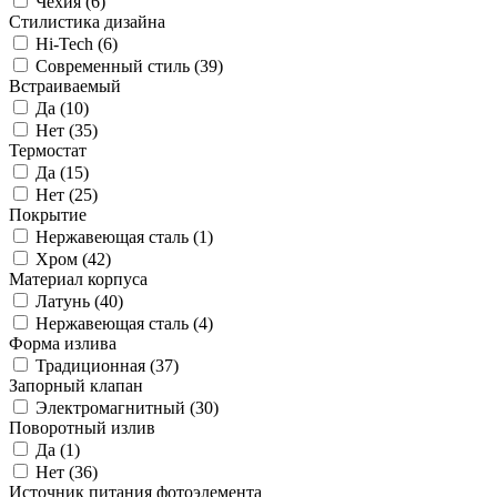
Чехия (
6
)
Стилистика дизайна
Hi-Tech (
6
)
Современный стиль (
39
)
Встраиваемый
Да (
10
)
Нет (
35
)
Термостат
Да (
15
)
Нет (
25
)
Покрытие
Нержавеющая сталь (
1
)
Хром (
42
)
Материал корпуса
Латунь (
40
)
Нержавеющая сталь (
4
)
Форма излива
Традиционная (
37
)
Запорный клапан
Электромагнитный (
30
)
Поворотный излив
Да (
1
)
Нет (
36
)
Источник питания фотоэлемента