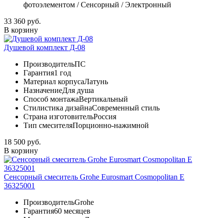
фотоэлементом / Сенсорный / Электронный
33 360 руб.
В корзину
Душевой комплект Д-08
Производитель
ПС
Гарантия
1 год
Материал корпуса
Латунь
Назначение
Для душа
Способ монтажа
Вертикальный
Стилистика дизайна
Современный стиль
Страна изготовитель
Россия
Тип смесителя
Порционно-нажимной
18 500 руб.
В корзину
Сенсорный смеситель Grohe Eurosmart Cosmopolitan E
36325001
Производитель
Grohe
Гарантия
60 месяцев