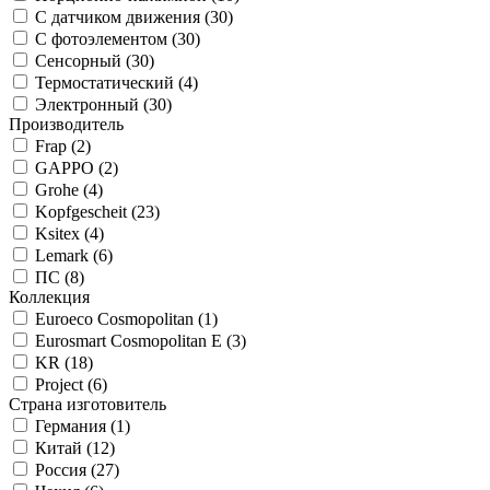
С датчиком движения (
30
)
С фотоэлементом (
30
)
Сенсорный (
30
)
Термостатический (
4
)
Электронный (
30
)
Производитель
Frap (
2
)
GAPPO (
2
)
Grohe (
4
)
Kopfgescheit (
23
)
Ksitex (
4
)
Lemark (
6
)
ПС (
8
)
Коллекция
Euroeco Cosmopolitan (
1
)
Eurosmart Cosmopolitan E (
3
)
KR (
18
)
Project (
6
)
Страна изготовитель
Германия (
1
)
Китай (
12
)
Россия (
27
)