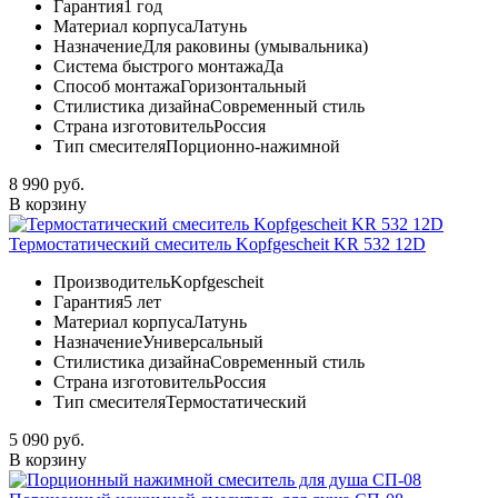
Гарантия
1 год
Материал корпуса
Латунь
Назначение
Для раковины (умывальника)
Система быстрого монтажа
Да
Способ монтажа
Горизонтальный
Стилистика дизайна
Современный стиль
Страна изготовитель
Россия
Тип смесителя
Порционно-нажимной
8 990 руб.
В корзину
Термостатический смеситель Kopfgescheit KR 532 12D
Производитель
Kopfgescheit
Гарантия
5 лет
Материал корпуса
Латунь
Назначение
Универсальный
Стилистика дизайна
Современный стиль
Страна изготовитель
Россия
Тип смесителя
Термостатический
5 090 руб.
В корзину