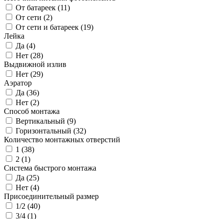
От батареек (
11
)
От сети (
2
)
От сети и батареек (
19
)
Лейка
Да (
4
)
Нет (
28
)
Выдвижной излив
Нет (
29
)
Аэратор
Да (
36
)
Нет (
2
)
Способ монтажа
Вертикальный (
9
)
Горизонтальный (
32
)
Количество монтажных отверстий
1 (
38
)
2 (
1
)
Система быстрого монтажа
Да (
25
)
Нет (
4
)
Присоединительный размер
1/2 (
40
)
3/4 (
1
)