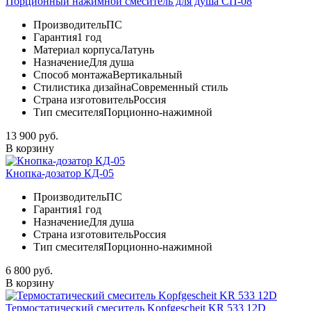
Порционный нажимной смеситель для душа СП-08
Производитель
ПС
Гарантия
1 год
Материал корпуса
Латунь
Назначение
Для душа
Способ монтажа
Вертикальный
Стилистика дизайна
Современный стиль
Страна изготовитель
Россия
Тип смесителя
Порционно-нажимной
13 900 руб.
В корзину
Кнопка-дозатор КД-05
Производитель
ПС
Гарантия
1 год
Назначение
Для душа
Страна изготовитель
Россия
Тип смесителя
Порционно-нажимной
6 800 руб.
В корзину
Термостатический смеситель Kopfgescheit KR 533 12D