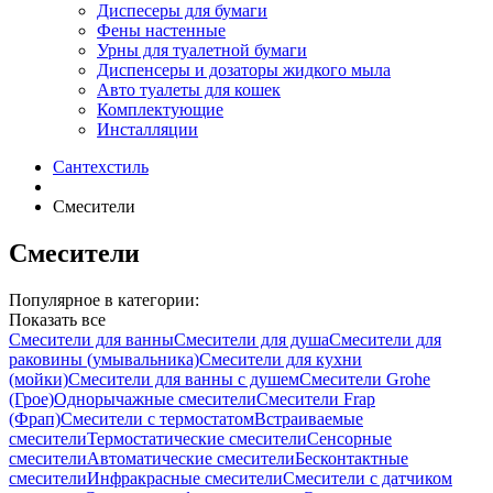
Диспесеры для бумаги
Фены настенные
Урны для туалетной бумаги
Диспенсеры и дозаторы жидкого мыла
Авто туалеты для кошек
Комплектующие
Инсталляции
Сантехстиль
Смесители
Смесители
Популярное в категории:
Показать все
Смесители для ванны
Смесители для душа
Смесители для
раковины (умывальника)
Смесители для кухни
(мойки)
Смесители для ванны с душем
Смесители Grohe
(Грое)
Однорычажные смесители
Смесители Frap
(Фрап)
Смесители с термостатом
Встраиваемые
смесители
Термостатические смесители
Сенсорные
смесители
Автоматические смесители
Бесконтактные
смесители
Инфракрасные смесители
Смесители с датчиком