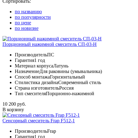
Сортировать:
по названию
по популярности
по цене
по новизне
Порционный нажимной смеситель СП-03-Н
Производитель
ПС
Гарантия
1 год
Материал корпуса
Латунь
Назначение
Для раковины (умывальника)
Способ монтажа
Горизонтальный
Стилистика дизайна
Современный стиль
Страна изготовитель
Россия
Тип смесителя
Порционно-нажимной
10 200 руб.
В корзину
Сенсорный смеситель Frap F512-1
Производитель
Frap
Гарантия
1 год