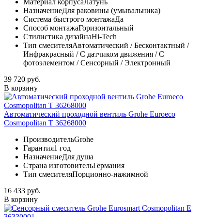
Материал корпуса
Латунь
Назначение
Для раковины (умывальника)
Система быстрого монтажа
Да
Способ монтажа
Горизонтальный
Стилистика дизайна
Hi-Tech
Тип смесителя
Автоматический / Бесконтактный /
Инфракрасный / С датчиком движения / С
фотоэлементом / Сенсорный / Электронный
39 720 руб.
В корзину
Автоматический проходной вентиль Grohe Euroeco
Cosmopolitan T 36268000
Производитель
Grohe
Гарантия
1 год
Назначение
Для душа
Страна изготовитель
Германия
Тип смесителя
Порционно-нажимной
16 433 руб.
В корзину