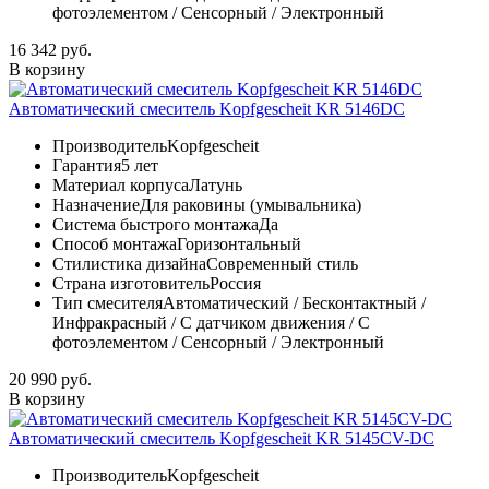
фотоэлементом / Сенсорный / Электронный
16 342 руб.
В корзину
Автоматический смеситель Kopfgescheit KR 5146DC
Производитель
Kopfgescheit
Гарантия
5 лет
Материал корпуса
Латунь
Назначение
Для раковины (умывальника)
Система быстрого монтажа
Да
Способ монтажа
Горизонтальный
Стилистика дизайна
Современный стиль
Страна изготовитель
Россия
Тип смесителя
Автоматический / Бесконтактный /
Инфракрасный / С датчиком движения / С
фотоэлементом / Сенсорный / Электронный
20 990 руб.
В корзину
Автоматический смеситель Kopfgescheit KR 5145CV-DC
Производитель
Kopfgescheit