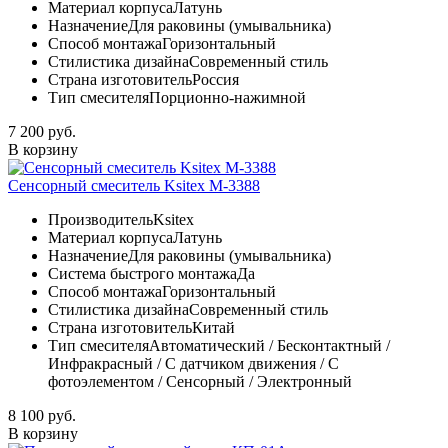
Материал корпуса
Латунь
Назначение
Для раковины (умывальника)
Способ монтажа
Горизонтальный
Стилистика дизайна
Современный стиль
Страна изготовитель
Россия
Тип смесителя
Порционно-нажимной
7 200 руб.
В корзину
Сенсорный смеситель Ksitex М-3388
Производитель
Ksitex
Материал корпуса
Латунь
Назначение
Для раковины (умывальника)
Система быстрого монтажа
Да
Способ монтажа
Горизонтальный
Стилистика дизайна
Современный стиль
Страна изготовитель
Китай
Тип смесителя
Автоматический / Бесконтактный /
Инфракрасный / С датчиком движения / С
фотоэлементом / Сенсорный / Электронный
8 100 руб.
В корзину