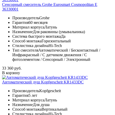
Сенсорный смеситель Grohe Eurosmart Cosmopolitan E
36330001
Производитель
Grohe
Гарантия
60 месяцев
Материал корпуса
Латунь
Назначение
Для раковины (умывальника)
Система быстрого монтажа
Да
Способ монтажа
Горизонтальный
Стилистика дизайна
Hi-Tech
Тип смесителя
Автоматический / Бесконтактный /
Инфракрасный / С датчиком движения / С
фотоэлементом / Сенсорный / Электронный
33 360 руб.
В корзину
Автоматический душ Kopfgescheit KR1433DC
Производитель
Kopfgescheit
Гарантия
5 лет
Материал корпуса
Латунь
Назначение
Для душа
Способ монтажа
Вертикальный
Стилистика дизайна
Hi-Tech