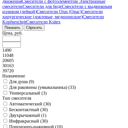
движения
Смесители с фотоэлементом
Электронные
смесители
Смесители для биде
Смесители с выдвижным
изливом (лейкой)
Смесители Oras (Орас)
Смесители
хирургические (локтевые, медицинские)
Смесители
Kopfgescheit
Смесители Ksitex
Цена, руб.
1490
11048
20605
30163
39720
Назначение
Для душа (
9
)
Для раковины (умывальника) (
33
)
Универсальный (
3
)
Тип смесителя
Автоматический (
30
)
Бесконтактный (
30
)
Двухрычажный (
1
)
Инфракрасный (
30
)
Порционно-нажимной (
10
)