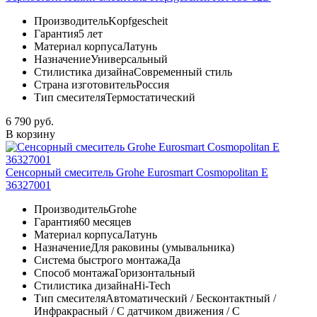
Производитель
Kopfgescheit
Гарантия
5 лет
Материал корпуса
Латунь
Назначение
Универсальный
Стилистика дизайна
Современный стиль
Страна изготовитель
Россия
Тип смесителя
Термостатический
6 790 руб.
В корзину
Сенсорный смеситель Grohe Eurosmart Cosmopolitan E
36327001
Производитель
Grohe
Гарантия
60 месяцев
Материал корпуса
Латунь
Назначение
Для раковины (умывальника)
Система быстрого монтажа
Да
Способ монтажа
Горизонтальный
Стилистика дизайна
Hi-Tech
Тип смесителя
Автоматический / Бесконтактный /
Инфракрасный / С датчиком движения / С