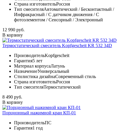
Страна изготовитель
Россия
Тип смесителя
Автоматический / Бесконтактный /
Инфракрасный / С датчиком движения / С
фотоэлементом / Сенсорный / Электронный
12 990 руб.
В корзину
Термостатический смеситель Kopfgescheit KR 532 34D
Производитель
Kopfgescheit
Гарантия
5 лет
Материал корпуса
Латунь
Назначение
Универсальный
Стилистика дизайна
Современный стиль
Страна изготовитель
Россия
Тип смесителя
Термостатический
8 490 руб.
В корзину
Порционный нажимной кран КП-01
Производитель
ПС
Гарантия
1 год