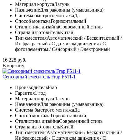
Материал корпуса
Латунь
Назначение
Для раковины (умывальника)
Система быстрого монтажа
Да
Способ монтажа
Горизонтальный
Стилистика дизайна
Современный стиль
Страна изготовитель
Китай
Тип смесителя
Автоматический / Бесконтактный /
Инфракрасный / С датчиком движения / С
фотоэлементом / Сенсорный / Электронный
16 228 руб.
В корзину
Сенсорный смеситель Frap F511-1
Производитель
Frap
Гарантия
1 год
Материал корпуса
Латунь
Назначение
Для раковины (умывальника)
Система быстрого монтажа
Да
Способ монтажа
Горизонтальный
Стилистика дизайна
Современный стиль
Страна изготовитель
Китай
Тип смесителя
Автоматический / Бесконтактный /
Инфракрасный / С датчиком движения / С