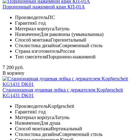
Порционный нажимной кран КП-01А
Производитель
ПС
Гарантия
1 год
Материал корпуса
Латунь
Назначение
Для раковины (умывальника)
Способ монтажа
Горизонтальный
Стилистика дизайна
Современный стиль
Страна изготовитель
Россия
Тип смесителя
Порционно-нажимной
7 200 руб.
В корзину
Стационарная душевая лейка с держателем Kopfgescheit
KG1431 DK01
Производитель
Kopfgescheit
Гарантия
1 год
Материал корпуса
Латунь
Назначение
Для душа
Способ монтажа
Вертикальный
Стилистика дизайна
Современный стиль
Страна изготовитель
Китай