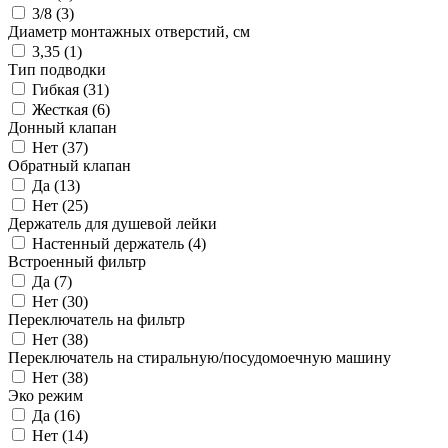
3/8 (
3
)
Диаметр монтажных отверстий, см
3,35 (
1
)
Тип подводки
Гибкая (
31
)
Жесткая (
6
)
Донный клапан
Нет (
37
)
Обратный клапан
Да (
13
)
Нет (
25
)
Держатель для душевой лейки
Настенный держатель (
4
)
Встроенный фильтр
Да (
7
)
Нет (
30
)
Переключатель на фильтр
Нет (
38
)
Переключатель на стиральную/посудомоечную машину
Нет (
38
)
Эко режим
Да (
16
)
Нет (
14
)