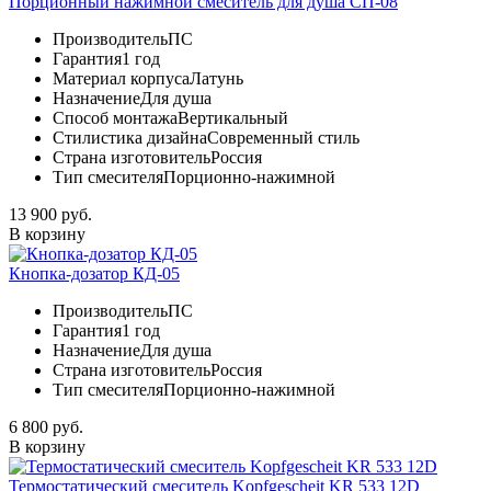
Порционный нажимной смеситель для душа СП-08
Производитель
ПС
Гарантия
1 год
Материал корпуса
Латунь
Назначение
Для душа
Способ монтажа
Вертикальный
Стилистика дизайна
Современный стиль
Страна изготовитель
Россия
Тип смесителя
Порционно-нажимной
13 900 руб.
В корзину
Кнопка-дозатор КД-05
Производитель
ПС
Гарантия
1 год
Назначение
Для душа
Страна изготовитель
Россия
Тип смесителя
Порционно-нажимной
6 800 руб.
В корзину
Термостатический смеситель Kopfgescheit KR 533 12D