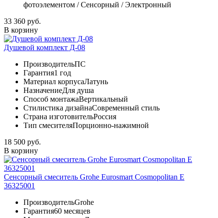
фотоэлементом / Сенсорный / Электронный
33 360 руб.
В корзину
Душевой комплект Д-08
Производитель
ПС
Гарантия
1 год
Материал корпуса
Латунь
Назначение
Для душа
Способ монтажа
Вертикальный
Стилистика дизайна
Современный стиль
Страна изготовитель
Россия
Тип смесителя
Порционно-нажимной
18 500 руб.
В корзину
Сенсорный смеситель Grohe Eurosmart Cosmopolitan E
36325001
Производитель
Grohe
Гарантия
60 месяцев