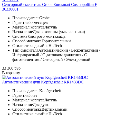
Сенсорный смеситель Grohe Eurosmart Cosmopolitan E
36330001
Производитель
Grohe
Гарантия
60 месяцев
Материал корпуса
Латунь
Назначение
Для раковины (умывальника)
Система быстрого монтажа
Да
Способ монтажа
Горизонтальный
Стилистика дизайна
Hi-Tech
Тип смесителя
Автоматический / Бесконтактный /
Инфракрасный / С датчиком движения / С
фотоэлементом / Сенсорный / Электронный
33 360 руб.
В корзину
Автоматический душ Kopfgescheit KR1433DC
Производитель
Kopfgescheit
Гарантия
5 лет
Материал корпуса
Латунь
Назначение
Для душа
Способ монтажа
Вертикальный
Стилистика дизайна
Hi-Tech