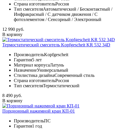
Страна изготовитель
Россия
Тип смесителя
Автоматический / Бесконтактный /
Инфракрасный / С датчиком движения / С
фотоэлементом / Сенсорный / Электронный
12 990 руб.
В корзину
Термостатический смеситель Kopfgescheit KR 532 34D
Производитель
Kopfgescheit
Гарантия
5 лет
Материал корпуса
Латунь
Назначение
Универсальный
Стилистика дизайна
Современный стиль
Страна изготовитель
Россия
Тип смесителя
Термостатический
8 490 руб.
В корзину
Порционный нажимной кран КП-01
Производитель
ПС
Гарантия
1 год