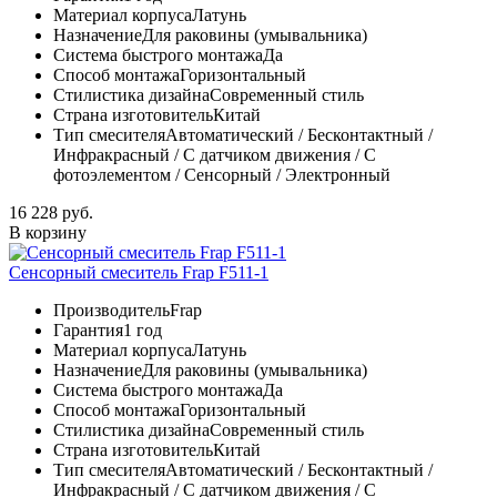
Материал корпуса
Латунь
Назначение
Для раковины (умывальника)
Система быстрого монтажа
Да
Способ монтажа
Горизонтальный
Стилистика дизайна
Современный стиль
Страна изготовитель
Китай
Тип смесителя
Автоматический / Бесконтактный /
Инфракрасный / С датчиком движения / С
фотоэлементом / Сенсорный / Электронный
16 228 руб.
В корзину
Сенсорный смеситель Frap F511-1
Производитель
Frap
Гарантия
1 год
Материал корпуса
Латунь
Назначение
Для раковины (умывальника)
Система быстрого монтажа
Да
Способ монтажа
Горизонтальный
Стилистика дизайна
Современный стиль
Страна изготовитель
Китай
Тип смесителя
Автоматический / Бесконтактный /
Инфракрасный / С датчиком движения / С