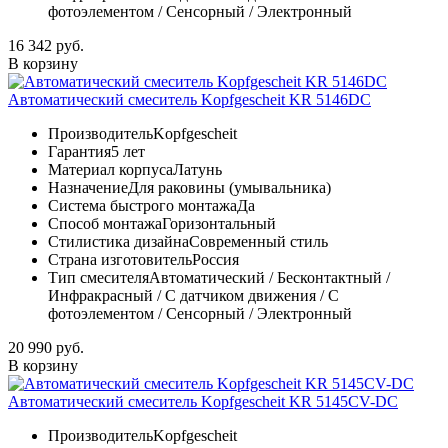
фотоэлементом / Сенсорный / Электронный
16 342 руб.
В корзину
Автоматический смеситель Kopfgescheit KR 5146DC
Производитель
Kopfgescheit
Гарантия
5 лет
Материал корпуса
Латунь
Назначение
Для раковины (умывальника)
Система быстрого монтажа
Да
Способ монтажа
Горизонтальный
Стилистика дизайна
Современный стиль
Страна изготовитель
Россия
Тип смесителя
Автоматический / Бесконтактный /
Инфракрасный / С датчиком движения / С
фотоэлементом / Сенсорный / Электронный
20 990 руб.
В корзину
Автоматический смеситель Kopfgescheit KR 5145CV-DC
Производитель
Kopfgescheit