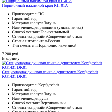
Порционный нажимной кран КП-01А
Производитель
ПС
Гарантия
1 год
Материал корпуса
Латунь
Назначение
Для раковины (умывальника)
Способ монтажа
Горизонтальный
Стилистика дизайна
Современный стиль
Страна изготовитель
Россия
Тип смесителя
Порционно-нажимной
7 200 руб.
В корзину
Стационарная душевая лейка с держателем Kopfgescheit
KG1431 DK01
Производитель
Kopfgescheit
Гарантия
1 год
Материал корпуса
Латунь
Назначение
Для душа
Способ монтажа
Вертикальный
Стилистика дизайна
Современный стиль
Страна изготовитель
Китай