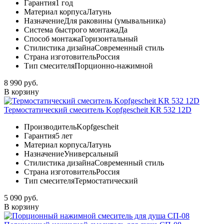
Гарантия
1 год
Материал корпуса
Латунь
Назначение
Для раковины (умывальника)
Система быстрого монтажа
Да
Способ монтажа
Горизонтальный
Стилистика дизайна
Современный стиль
Страна изготовитель
Россия
Тип смесителя
Порционно-нажимной
8 990 руб.
В корзину
Термостатический смеситель Kopfgescheit KR 532 12D
Производитель
Kopfgescheit
Гарантия
5 лет
Материал корпуса
Латунь
Назначение
Универсальный
Стилистика дизайна
Современный стиль
Страна изготовитель
Россия
Тип смесителя
Термостатический
5 090 руб.
В корзину