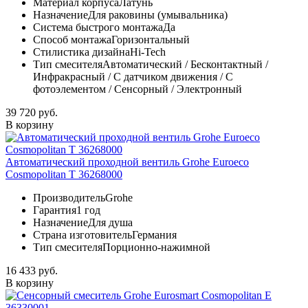
Материал корпуса
Латунь
Назначение
Для раковины (умывальника)
Система быстрого монтажа
Да
Способ монтажа
Горизонтальный
Стилистика дизайна
Hi-Tech
Тип смесителя
Автоматический / Бесконтактный /
Инфракрасный / С датчиком движения / С
фотоэлементом / Сенсорный / Электронный
39 720 руб.
В корзину
Автоматический проходной вентиль Grohe Euroeco
Cosmopolitan T 36268000
Производитель
Grohe
Гарантия
1 год
Назначение
Для душа
Страна изготовитель
Германия
Тип смесителя
Порционно-нажимной
16 433 руб.
В корзину