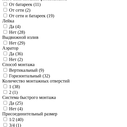
От батареек (
11
)
От сети (
2
)
От сети и батареек (
19
)
Лейка
Да (
4
)
Нет (
28
)
Выдвижной излив
Нет (
29
)
Аэратор
Да (
36
)
Нет (
2
)
Способ монтажа
Вертикальный (
9
)
Горизонтальный (
32
)
Количество монтажных отверстий
1 (
38
)
2 (
1
)
Система быстрого монтажа
Да (
25
)
Нет (
4
)
Присоединительный размер
1/2 (
40
)
3/4 (
1
)