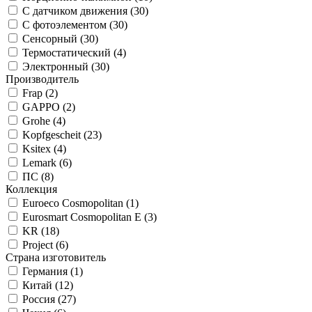
С датчиком движения (
30
)
С фотоэлементом (
30
)
Сенсорный (
30
)
Термостатический (
4
)
Электронный (
30
)
Производитель
Frap (
2
)
GAPPO (
2
)
Grohe (
4
)
Kopfgescheit (
23
)
Ksitex (
4
)
Lemark (
6
)
ПС (
8
)
Коллекция
Euroeco Cosmopolitan (
1
)
Eurosmart Cosmopolitan E (
3
)
KR (
18
)
Project (
6
)
Страна изготовитель
Германия (
1
)
Китай (
12
)
Россия (
27
)