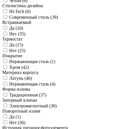
Чехия (
6
)
Стилистика дизайна
Hi-Tech (
6
)
Современный стиль (
39
)
Встраиваемый
Да (
10
)
Нет (
35
)
Термостат
Да (
15
)
Нет (
25
)
Покрытие
Нержавеющая сталь (
1
)
Хром (
42
)
Материал корпуса
Латунь (
40
)
Нержавеющая сталь (
4
)
Форма излива
Традиционная (
37
)
Запорный клапан
Электромагнитный (
30
)
Поворотный излив
Да (
1
)
Нет (
36
)
Источник питания фотоэлемента