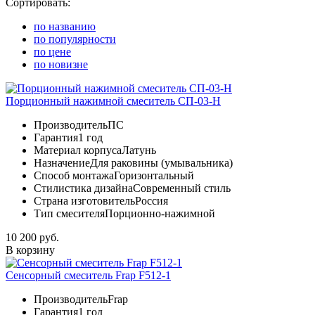
Сортировать:
по названию
по популярности
по цене
по новизне
Порционный нажимной смеситель СП-03-Н
Производитель
ПС
Гарантия
1 год
Материал корпуса
Латунь
Назначение
Для раковины (умывальника)
Способ монтажа
Горизонтальный
Стилистика дизайна
Современный стиль
Страна изготовитель
Россия
Тип смесителя
Порционно-нажимной
10 200 руб.
В корзину
Сенсорный смеситель Frap F512-1
Производитель
Frap
Гарантия
1 год