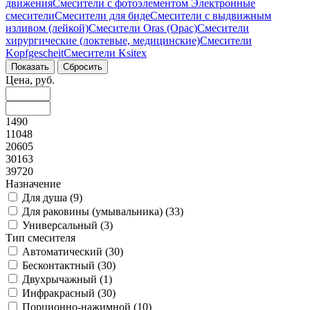
движения
Смесители с фотоэлементом
Электронные
смесители
Смесители для биде
Смесители с выдвижным
изливом (лейкой)
Смесители Oras (Орас)
Смесители
хирургические (локтевые, медицинские)
Смесители
Kopfgescheit
Смесители Ksitex
Цена, руб.
1490
11048
20605
30163
39720
Назначение
Для душа (
9
)
Для раковины (умывальника) (
33
)
Универсальный (
3
)
Тип смесителя
Автоматический (
30
)
Бесконтактный (
30
)
Двухрычажный (
1
)
Инфракрасный (
30
)
Порционно-нажимной (
10
)