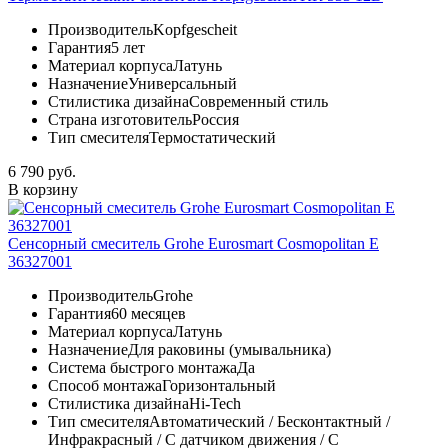
Производитель
Kopfgescheit
Гарантия
5 лет
Материал корпуса
Латунь
Назначение
Универсальный
Стилистика дизайна
Современный стиль
Страна изготовитель
Россия
Тип смесителя
Термостатический
6 790 руб.
В корзину
Сенсорный смеситель Grohe Eurosmart Cosmopolitan E
36327001
Производитель
Grohe
Гарантия
60 месяцев
Материал корпуса
Латунь
Назначение
Для раковины (умывальника)
Система быстрого монтажа
Да
Способ монтажа
Горизонтальный
Стилистика дизайна
Hi-Tech
Тип смесителя
Автоматический / Бесконтактный /
Инфракрасный / С датчиком движения / С