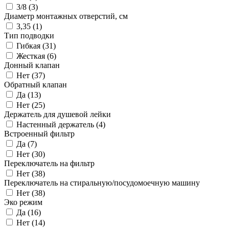
3/8 (
3
)
Диаметр монтажных отверстий, см
3,35 (
1
)
Тип подводки
Гибкая (
31
)
Жесткая (
6
)
Донный клапан
Нет (
37
)
Обратный клапан
Да (
13
)
Нет (
25
)
Держатель для душевой лейки
Настенный держатель (
4
)
Встроенный фильтр
Да (
7
)
Нет (
30
)
Переключатель на фильтр
Нет (
38
)
Переключатель на стиральную/посудомоечную машину
Нет (
38
)
Эко режим
Да (
16
)
Нет (
14
)