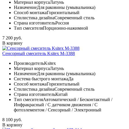
Материал корпуса
Латунь
Назначение
Для раковины (умывальника)
Способ монтажа
Горизонтальный
Стилистика дизайна
Современный стиль
Страна изготовитель
Россия
Тип смесителя
Порционно-нажимной
7 200 руб.
В корзину
Сенсорный смеситель Ksitex М-3388
Производитель
Ksitex
Материал корпуса
Латунь
Назначение
Для раковины (умывальника)
Система быстрого монтажа
Да
Способ монтажа
Горизонтальный
Стилистика дизайна
Современный стиль
Страна изготовитель
Китай
Тип смесителя
Автоматический / Бесконтактный /
Инфракрасный / С датчиком движения / С
фотоэлементом / Сенсорный / Электронный
8 100 руб.
В корзину