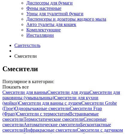
Диспесеры для бумаги
Фены настенные
Урны для туалетной бумаги
Диспенсеры и дозаторы жидкого мыла
Авто туалеты для кошек
Комплектующие
Инсталляции
Сантехстиль
Смесители
Смесители
Популярное в категории:
Показать все
Смесители для ванны
Смесители для душа
Смесители для
раковины (умывальника)
Смесители для кухни
(мойки)
Смесители для ванны с душем
Смесители Grohe
(Грое)
Однорычажные смесители
Смесители Frap
(Фрап)
Смесители с термостатом
Встраиваемые
смесители
Термостатические смесители
Сенсорные
смесители
Автоматические смесители
Бесконтактные
смесители
Инфракрасные смесители
Смесители с датчиком