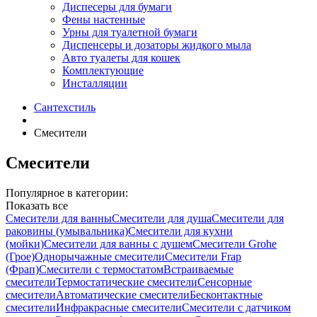
Диспесеры для бумаги
Фены настенные
Урны для туалетной бумаги
Диспенсеры и дозаторы жидкого мыла
Авто туалеты для кошек
Комплектующие
Инсталляции
Сантехстиль
Смесители
Смесители
Популярное в категории:
Показать все
Смесители для ванны
Смесители для душа
Смесители для
раковины (умывальника)
Смесители для кухни
(мойки)
Смесители для ванны с душем
Смесители Grohe
(Грое)
Однорычажные смесители
Смесители Frap
(Фрап)
Смесители с термостатом
Встраиваемые
смесители
Термостатические смесители
Сенсорные
смесители
Автоматические смесители
Бесконтактные
смесители
Инфракрасные смесители
Смесители с датчиком