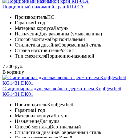
Порционный нажимной кран КП-01А
Производитель
ПС
Гарантия
1 год
Материал корпуса
Латунь
Назначение
Для раковины (умывальника)
Способ монтажа
Горизонтальный
Стилистика дизайна
Современный стиль
Страна изготовитель
Россия
Тип смесителя
Порционно-нажимной
7 200 руб.
В корзину
Стационарная душевая лейка с держателем Kopfgescheit
KG1431 DK01
Производитель
Kopfgescheit
Гарантия
1 год
Материал корпуса
Латунь
Назначение
Для душа
Способ монтажа
Вертикальный
Стилистика дизайна
Современный стиль
Страна изготовитель
Китай