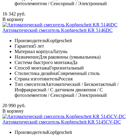
фотоэлементом / Сенсорный / Электронный
16 342 руб.
В корзину
Автоматический смеситель Kopfgescheit KR 5146DC
Производитель
Kopfgescheit
Гарантия
5 лет
Материал корпуса
Латунь
Назначение
Для раковины (умывальника)
Система быстрого монтажа
Да
Способ монтажа
Горизонтальный
Стилистика дизайна
Современный стиль
Страна изготовитель
Россия
Тип смесителя
Автоматический / Бесконтактный /
Инфракрасный / С датчиком движения / С
фотоэлементом / Сенсорный / Электронный
20 990 руб.
В корзину
Автоматический смеситель Kopfgescheit KR 5145CV-DC
Производитель
Kopfgescheit