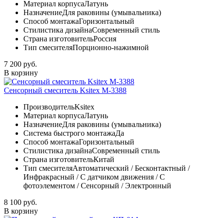
Материал корпуса
Латунь
Назначение
Для раковины (умывальника)
Способ монтажа
Горизонтальный
Стилистика дизайна
Современный стиль
Страна изготовитель
Россия
Тип смесителя
Порционно-нажимной
7 200 руб.
В корзину
Сенсорный смеситель Ksitex М-3388
Производитель
Ksitex
Материал корпуса
Латунь
Назначение
Для раковины (умывальника)
Система быстрого монтажа
Да
Способ монтажа
Горизонтальный
Стилистика дизайна
Современный стиль
Страна изготовитель
Китай
Тип смесителя
Автоматический / Бесконтактный /
Инфракрасный / С датчиком движения / С
фотоэлементом / Сенсорный / Электронный
8 100 руб.
В корзину