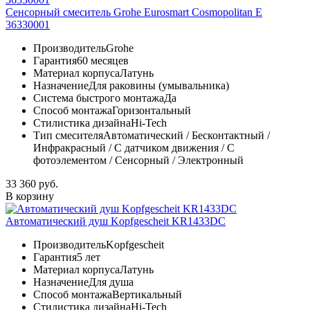
Сенсорный смеситель Grohe Eurosmart Cosmopolitan E
36330001
Производитель
Grohe
Гарантия
60 месяцев
Материал корпуса
Латунь
Назначение
Для раковины (умывальника)
Система быстрого монтажа
Да
Способ монтажа
Горизонтальный
Стилистика дизайна
Hi-Tech
Тип смесителя
Автоматический / Бесконтактный /
Инфракрасный / С датчиком движения / С
фотоэлементом / Сенсорный / Электронный
33 360 руб.
В корзину
Автоматический душ Kopfgescheit KR1433DC
Производитель
Kopfgescheit
Гарантия
5 лет
Материал корпуса
Латунь
Назначение
Для душа
Способ монтажа
Вертикальный
Стилистика дизайна
Hi-Tech