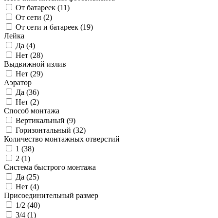
От батареек (
11
)
От сети (
2
)
От сети и батареек (
19
)
Лейка
Да (
4
)
Нет (
28
)
Выдвижной излив
Нет (
29
)
Аэратор
Да (
36
)
Нет (
2
)
Способ монтажа
Вертикальный (
9
)
Горизонтальный (
32
)
Количество монтажных отверстий
1 (
38
)
2 (
1
)
Система быстрого монтажа
Да (
25
)
Нет (
4
)
Присоединительный размер
1/2 (
40
)
3/4 (
1
)