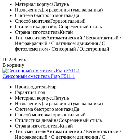
Материал корпуса
Латунь
Назначение
Для раковины (умывальника)
Система быстрого монтажа
Да
Способ монтажа
Горизонтальный
Стилистика дизайна
Современный стиль
Страна изготовитель
Китай
Тип смесителя
Автоматический / Бесконтактный /
Инфракрасный / С датчиком движения / С
фотоэлементом / Сенсорный / Электронный
16 228 руб.
В корзину
Сенсорный смеситель Frap F511-1
Производитель
Frap
Гарантия
1 год
Материал корпуса
Латунь
Назначение
Для раковины (умывальника)
Система быстрого монтажа
Да
Способ монтажа
Горизонтальный
Стилистика дизайна
Современный стиль
Страна изготовитель
Китай
Тип смесителя
Автоматический / Бесконтактный /
Инфракрасный / С датчиком движения / С