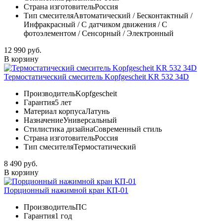
Страна изготовитель
Россия
Тип смесителя
Автоматический / Бесконтактный /
Инфракрасный / С датчиком движения / С
фотоэлементом / Сенсорный / Электронный
12 990 руб.
В корзину
Термостатический смеситель Kopfgescheit KR 532 34D
Производитель
Kopfgescheit
Гарантия
5 лет
Материал корпуса
Латунь
Назначение
Универсальный
Стилистика дизайна
Современный стиль
Страна изготовитель
Россия
Тип смесителя
Термостатический
8 490 руб.
В корзину
Порционный нажимной кран КП-01
Производитель
ПС
Гарантия
1 год