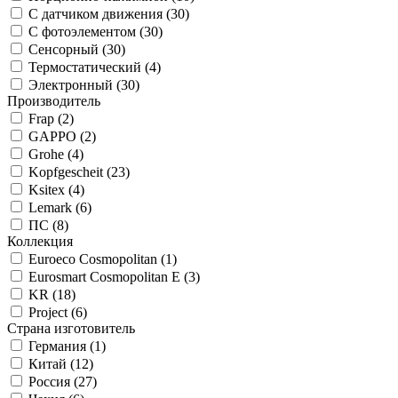
С датчиком движения (
30
)
С фотоэлементом (
30
)
Сенсорный (
30
)
Термостатический (
4
)
Электронный (
30
)
Производитель
Frap (
2
)
GAPPO (
2
)
Grohe (
4
)
Kopfgescheit (
23
)
Ksitex (
4
)
Lemark (
6
)
ПС (
8
)
Коллекция
Euroeco Cosmopolitan (
1
)
Eurosmart Cosmopolitan E (
3
)
KR (
18
)
Project (
6
)
Страна изготовитель
Германия (
1
)
Китай (
12
)
Россия (
27
)