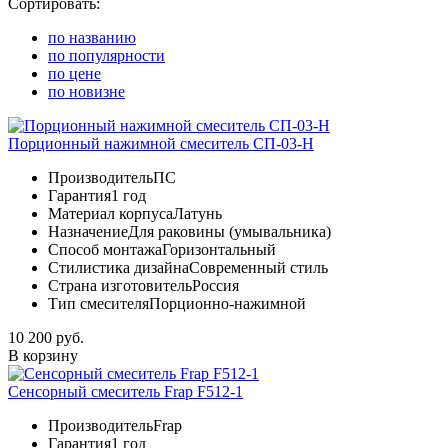
Сортировать:
по названию
по популярности
по цене
по новизне
Порционный нажимной смеситель СП-03-Н
Производитель
ПС
Гарантия
1 год
Материал корпуса
Латунь
Назначение
Для раковины (умывальника)
Способ монтажа
Горизонтальный
Стилистика дизайна
Современный стиль
Страна изготовитель
Россия
Тип смесителя
Порционно-нажимной
10 200 руб.
В корзину
Сенсорный смеситель Frap F512-1
Производитель
Frap
Гарантия
1 год