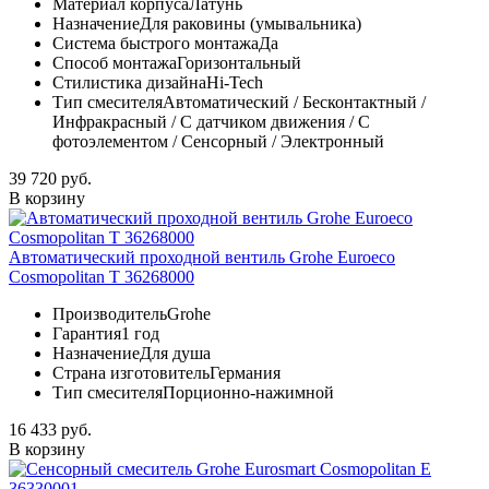
Материал корпуса
Латунь
Назначение
Для раковины (умывальника)
Система быстрого монтажа
Да
Способ монтажа
Горизонтальный
Стилистика дизайна
Hi-Tech
Тип смесителя
Автоматический / Бесконтактный /
Инфракрасный / С датчиком движения / С
фотоэлементом / Сенсорный / Электронный
39 720 руб.
В корзину
Автоматический проходной вентиль Grohe Euroeco
Cosmopolitan T 36268000
Производитель
Grohe
Гарантия
1 год
Назначение
Для душа
Страна изготовитель
Германия
Тип смесителя
Порционно-нажимной
16 433 руб.
В корзину