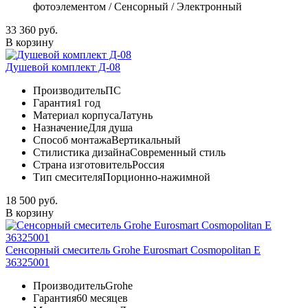
фотоэлементом / Сенсорный / Электронный
33 360 руб.
В корзину
Душевой комплект Д-08
Производитель
ПС
Гарантия
1 год
Материал корпуса
Латунь
Назначение
Для душа
Способ монтажа
Вертикальный
Стилистика дизайна
Современный стиль
Страна изготовитель
Россия
Тип смесителя
Порционно-нажимной
18 500 руб.
В корзину
Сенсорный смеситель Grohe Eurosmart Cosmopolitan E
36325001
Производитель
Grohe
Гарантия
60 месяцев