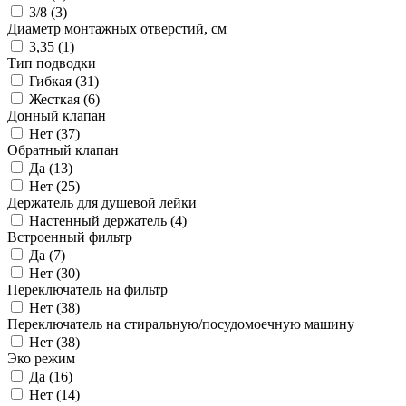
3/8 (
3
)
Диаметр монтажных отверстий, см
3,35 (
1
)
Тип подводки
Гибкая (
31
)
Жесткая (
6
)
Донный клапан
Нет (
37
)
Обратный клапан
Да (
13
)
Нет (
25
)
Держатель для душевой лейки
Настенный держатель (
4
)
Встроенный фильтр
Да (
7
)
Нет (
30
)
Переключатель на фильтр
Нет (
38
)
Переключатель на стиральную/посудомоечную машину
Нет (
38
)
Эко режим
Да (
16
)
Нет (
14
)