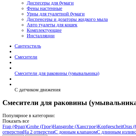
Диспесеры для бумаги
Фены настенные
Урны для туалетной бумаги
Диспенсеры и дозаторы жидкого мыла
Авто туалеты для кошек
Комплектующие
Инсталляции
Сантехстиль
Смесители
Смесители для раковины (умывальника)
С датчиком движения
Смесители для раковины (умывальника
Популярное в категории:
Показать все
Frap (Фрап)
Grohe (Грое)
Hansgrohe (Хансгрое)
Kopfgescheit
Oras (
отверстия
На 2 отверстия
С донным клапаном
С длинным излив