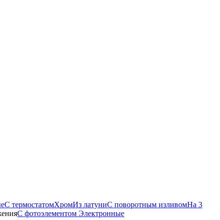
ые
С термостатом
Хром
Из латуни
С поворотным изливом
На 3
жения
С фотоэлементом
Электронные