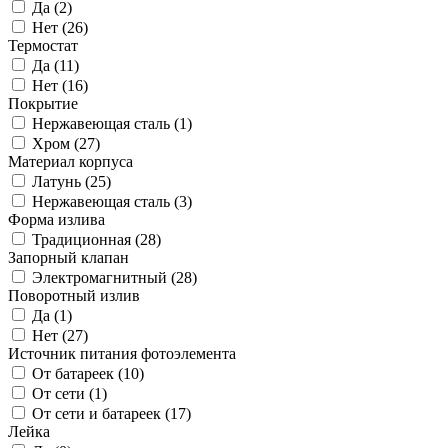
Да (
2
)
Нет (
26
)
Термостат
Да (
11
)
Нет (
16
)
Покрытие
Нержавеющая сталь (
1
)
Хром (
27
)
Материал корпуса
Латунь (
25
)
Нержавеющая сталь (
3
)
Форма излива
Традиционная (
28
)
Запорный клапан
Электромагнитный (
28
)
Поворотный излив
Да (
1
)
Нет (
27
)
Источник питания фотоэлемента
От батареек (
10
)
От сети (
1
)
От сети и батареек (
17
)
Лейка