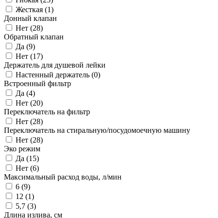
Жесткая (
1
)
Донный клапан
Нет (
28
)
Обратный клапан
Да (
9
)
Нет (
17
)
Держатель для душевой лейки
Настенный держатель (
0
)
Встроенный фильтр
Да (
4
)
Нет (
20
)
Переключатель на фильтр
Нет (
28
)
Переключатель на стиральную/посудомоечную машину
Нет (
28
)
Эко режим
Да (
15
)
Нет (
6
)
Максимальный расход воды, л/мин
6 (
9
)
12 (
1
)
5,7 (
3
)
Длина излива, см