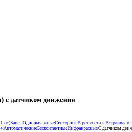
) с датчиком движения
Орас)
Sanela
Однорычажные
Сенсорные
В ретро стиле
Встраиваем
ом
Автоматические
Бесконтактные
Инфракрасные
С датчиком дви