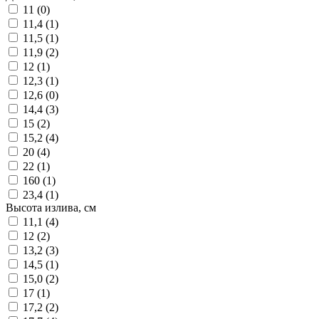
11 (
0
)
11,4 (
1
)
11,5 (
1
)
11,9 (
2
)
12 (
1
)
12,3 (
1
)
12,6 (
0
)
14,4 (
3
)
15 (
2
)
15,2 (
4
)
20 (
4
)
22 (
1
)
160 (
1
)
23,4 (
1
)
Высота излива, см
11,1 (
4
)
12 (
2
)
13,2 (
3
)
14,5 (
1
)
15,0 (
2
)
17 (
1
)
17,2 (
2
)