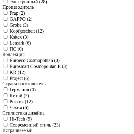
Электронный (
28
)
Производитель
Frap (
2
)
GAPPO (
2
)
Grohe (
3
)
Kopfgescheit (
12
)
Ksitex (
3
)
Lemark (
6
)
ПС (
0
)
Коллекция
Euroeco Cosmopolitan (
0
)
Eurosmart Cosmopolitan E (
3
)
KR (
12
)
Project (
6
)
Страна изготовитель
Германия (
0
)
Китай (
7
)
Россия (
12
)
Чехия (
6
)
Стилистика дизайна
Hi-Tech (
5
)
Современный стиль (
23
)
Встраиваемый