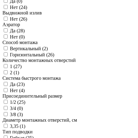
Да (
0
)
Нет (
24
)
Выдвижной излив
Нет (
26
)
Аэратор
Да (
28
)
Нет (
0
)
Способ монтажа
Вертикальный (
2
)
Горизонтальный (
26
)
Количество монтажных отверстий
1 (
27
)
2 (
1
)
Система быстрого монтажа
Да (
23
)
Нет (
4
)
Присоединительный размер
1/2 (
25
)
3/4 (
0
)
3/8 (
3
)
Диаметр монтажных отверстий, см
3,35 (
1
)
Тип подводки
Гибкая (
25
)