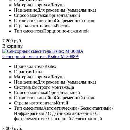
Материал корпуса
Латунь
Назначение
Для раковины (умывальника)
Способ монтажа
Горизонтальный
Стилистика дизайна
Современный стиль
Страна изготовитель
Россия
Тип смесителя
Порционно-нажимной
7 200 руб.
В корзину
Сенсорный смеситель Ksitex М-3088A
Производитель
Ksitex
Гарантия
1 год
Материал корпуса
Латунь
Назначение
Для раковины (умывальника)
Система быстрого монтажа
Да
Способ монтажа
Горизонтальный
Стилистика дизайна
Современный стиль
Страна изготовитель
Китай
Тип смесителя
Автоматический / Бесконтактный /
Инфракрасный / С датчиком движения / С
фотоэлементом / Сенсорный / Электронный
8 000 руб.