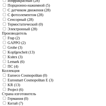
Инфракрасный (
28
)
Порционно-нажимной (
5
)
С датчиком движения (
28
)
С фотоэлементом (
28
)
Сенсорный (
28
)
Термостатический (
0
)
Электронный (
28
)
Производитель
Frap (
2
)
GAPPO (
2
)
Grohe (
3
)
Kopfgescheit (
13
)
Ksitex (
3
)
Lemark (
6
)
ПС (
4
)
Коллекция
Euroeco Cosmopolitan (
0
)
Eurosmart Cosmopolitan E (
3
)
KR (
13
)
Project (
6
)
Страна изготовитель
Германия (
0
)
Китай (
7
)