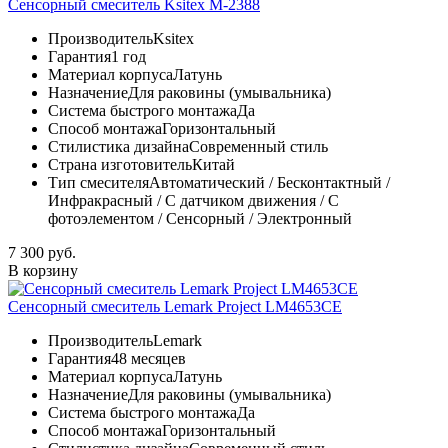
Сенсорный смеситель Ksitex М-2388
Производитель
Ksitex
Гарантия
1 год
Материал корпуса
Латунь
Назначение
Для раковины (умывальника)
Система быстрого монтажа
Да
Способ монтажа
Горизонтальный
Стилистика дизайна
Современный стиль
Страна изготовитель
Китай
Тип смесителя
Автоматический / Бесконтактный /
Инфракрасный / С датчиком движения / С
фотоэлементом / Сенсорный / Электронный
7 300 руб.
В корзину
Сенсорный смеситель Lemark Project LM4653CE
Производитель
Lemark
Гарантия
48 месяцев
Материал корпуса
Латунь
Назначение
Для раковины (умывальника)
Система быстрого монтажа
Да
Способ монтажа
Горизонтальный