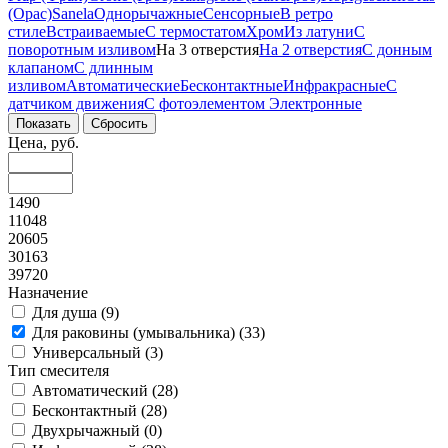
(Орас)
Sanela
Однорычажные
Сенсорные
В ретро
стиле
Встраиваемые
С термостатом
Хром
Из латуни
С
поворотным изливом
На 3 отверстия
На 2 отверстия
С донным
клапаном
С длинным
изливом
Автоматические
Бесконтактные
Инфракрасные
С
датчиком движения
С фотоэлементом
Электронные
Цена, руб.
1490
11048
20605
30163
39720
Назначение
Для душа (
9
)
Для раковины (умывальника) (
33
)
Универсальный (
3
)
Тип смесителя
Автоматический (
28
)
Бесконтактный (
28
)
Двухрычажный (
0
)