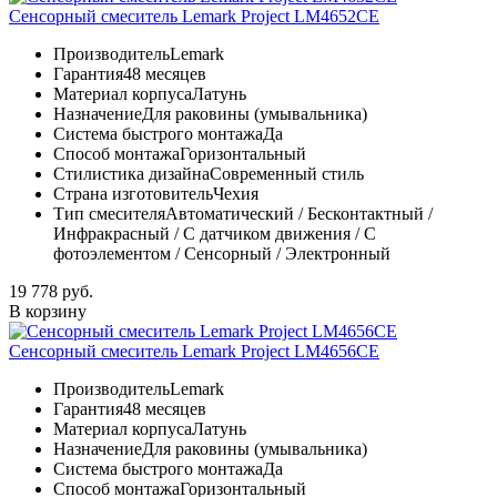
Сенсорный смеситель Lemark Project LM4652CE
Производитель
Lemark
Гарантия
48 месяцев
Материал корпуса
Латунь
Назначение
Для раковины (умывальника)
Система быстрого монтажа
Да
Способ монтажа
Горизонтальный
Стилистика дизайна
Современный стиль
Страна изготовитель
Чехия
Тип смесителя
Автоматический / Бесконтактный /
Инфракрасный / С датчиком движения / С
фотоэлементом / Сенсорный / Электронный
19 778 руб.
В корзину
Сенсорный смеситель Lemark Project LM4656CE
Производитель
Lemark
Гарантия
48 месяцев
Материал корпуса
Латунь
Назначение
Для раковины (умывальника)
Система быстрого монтажа
Да
Способ монтажа
Горизонтальный