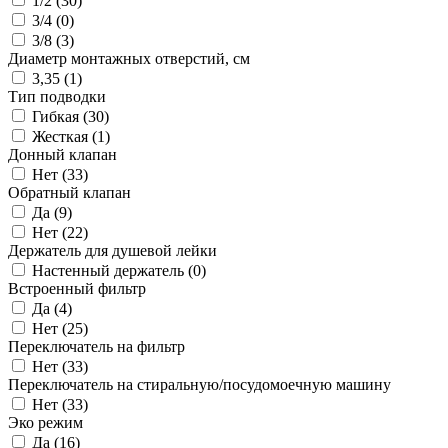
1/2 (
30
)
3/4 (
0
)
3/8 (
3
)
Диаметр монтажных отверстий, см
3,35 (
1
)
Тип подводки
Гибкая (
30
)
Жесткая (
1
)
Донный клапан
Нет (
33
)
Обратный клапан
Да (
9
)
Нет (
22
)
Держатель для душевой лейки
Настенный держатель (
0
)
Встроенный фильтр
Да (
4
)
Нет (
25
)
Переключатель на фильтр
Нет (
33
)
Переключатель на стиральную/посудомоечную машину
Нет (
33
)
Эко режим
Да (
16
)