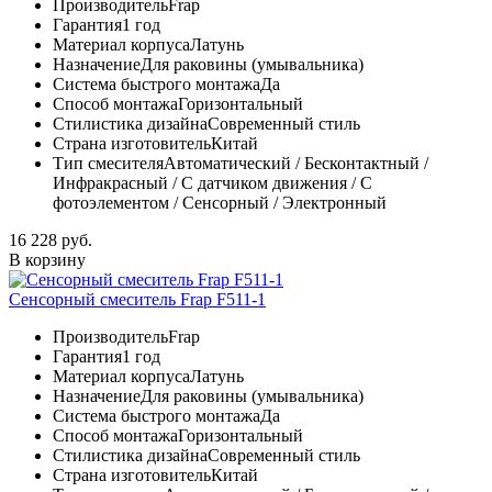
Производитель
Frap
Гарантия
1 год
Материал корпуса
Латунь
Назначение
Для раковины (умывальника)
Система быстрого монтажа
Да
Способ монтажа
Горизонтальный
Стилистика дизайна
Современный стиль
Страна изготовитель
Китай
Тип смесителя
Автоматический / Бесконтактный /
Инфракрасный / С датчиком движения / С
фотоэлементом / Сенсорный / Электронный
16 228 руб.
В корзину
Сенсорный смеситель Frap F511-1
Производитель
Frap
Гарантия
1 год
Материал корпуса
Латунь
Назначение
Для раковины (умывальника)
Система быстрого монтажа
Да
Способ монтажа
Горизонтальный
Стилистика дизайна
Современный стиль
Страна изготовитель
Китай