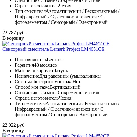
Стилистика дизайна
Современный стиль
Страна изготовитель
Чехия
Тип смесителя
Автоматический / Бесконтактный /
Инфракрасный / С датчиком движения / С
фотоэлементом / Сенсорный / Электронный
22 787 руб.
В корзину
Сенсорный смеситель Lemark Project LM4651CE
Производитель
Lemark
Гарантия
48 месяцев
Материал корпуса
Латунь
Назначение
Для раковины (умывальника)
Система быстрого монтажа
Нет
Способ монтажа
Вертикальный
Стилистика дизайна
Современный стиль
Страна изготовитель
Чехия
Тип смесителя
Автоматический / Бесконтактный /
Инфракрасный / С датчиком движения / С
фотоэлементом / Сенсорный / Электронный
22 022 руб.
В корзину