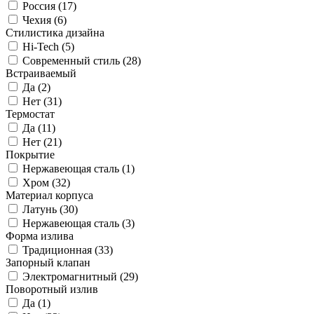
Россия (
17
)
Чехия (
6
)
Стилистика дизайна
Hi-Tech (
5
)
Современный стиль (
28
)
Встраиваемый
Да (
2
)
Нет (
31
)
Термостат
Да (
11
)
Нет (
21
)
Покрытие
Нержавеющая сталь (
1
)
Хром (
32
)
Материал корпуса
Латунь (
30
)
Нержавеющая сталь (
3
)
Форма излива
Традиционная (
33
)
Запорный клапан
Электромагнитный (
29
)
Поворотный излив
Да (
1
)