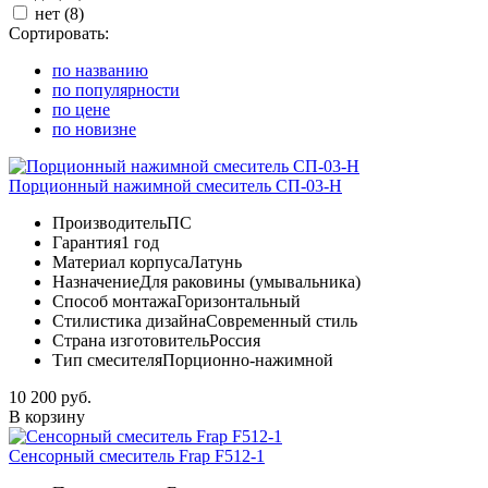
нет (
8
)
Сортировать:
по названию
по популярности
по цене
по новизне
Порционный нажимной смеситель СП-03-Н
Производитель
ПС
Гарантия
1 год
Материал корпуса
Латунь
Назначение
Для раковины (умывальника)
Способ монтажа
Горизонтальный
Стилистика дизайна
Современный стиль
Страна изготовитель
Россия
Тип смесителя
Порционно-нажимной
10 200 руб.
В корзину
Сенсорный смеситель Frap F512-1