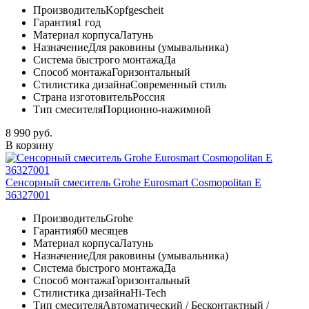
Производитель
Kopfgescheit
Гарантия
1 год
Материал корпуса
Латунь
Назначение
Для раковины (умывальника)
Система быстрого монтажа
Да
Способ монтажа
Горизонтальный
Стилистика дизайна
Современный стиль
Страна изготовитель
Россия
Тип смесителя
Порционно-нажимной
8 990 руб.
В корзину
Сенсорный смеситель Grohe Eurosmart Cosmopolitan E
36327001
Производитель
Grohe
Гарантия
60 месяцев
Материал корпуса
Латунь
Назначение
Для раковины (умывальника)
Система быстрого монтажа
Да
Способ монтажа
Горизонтальный
Стилистика дизайна
Hi-Tech
Тип смесителя
Автоматический / Бесконтактный /