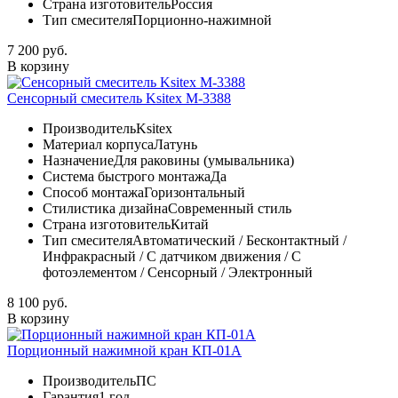
Страна изготовитель
Россия
Тип смесителя
Порционно-нажимной
7 200 руб.
В корзину
Сенсорный смеситель Ksitex М-3388
Производитель
Ksitex
Материал корпуса
Латунь
Назначение
Для раковины (умывальника)
Система быстрого монтажа
Да
Способ монтажа
Горизонтальный
Стилистика дизайна
Современный стиль
Страна изготовитель
Китай
Тип смесителя
Автоматический / Бесконтактный /
Инфракрасный / С датчиком движения / С
фотоэлементом / Сенсорный / Электронный
8 100 руб.
В корзину
Порционный нажимной кран КП-01А
Производитель
ПС
Гарантия
1 год