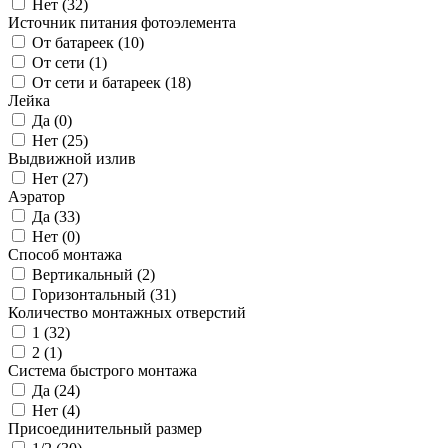
Нет (
32
)
Источник питания фотоэлемента
От батареек (
10
)
От сети (
1
)
От сети и батареек (
18
)
Лейка
Да (
0
)
Нет (
25
)
Выдвижной излив
Нет (
27
)
Аэратор
Да (
33
)
Нет (
0
)
Способ монтажа
Вертикальный (
2
)
Горизонтальный (
31
)
Количество монтажных отверстий
1 (
32
)
2 (
1
)
Система быстрого монтажа
Да (
24
)
Нет (
4
)
Присоединительный размер