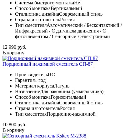
Система быстрого монтажа
Нет
Способ монтажа
Вертикальный
Стилистика дизайна
Современный стиль
Страна изготовитель
Россия
Тип смесителя
Автоматический / Бесконтактный /
Инфракрасный / С датчиком движения / С
фотоэлементом / Сенсорный / Электронный
12 990 руб.
В корзину
Порционный нажимной смеситель СП-87
Производитель
ПС
Гарантия
1 год
Материал корпуса
Латунь
Назначение
Для раковины (умывальника)
Способ монтажа
Горизонтальный
Стилистика дизайна
Современный стиль
Страна изготовитель
Россия
Тип смесителя
Порционно-нажимной
10 800 руб.
В корзину