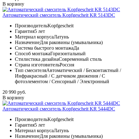
В корзину
Автоматический смеситель Kopfgescheit KR 5143DC
Производитель
Kopfgescheit
Гарантия
5 лет
Материал корпуса
Латунь
Назначение
Для раковины (умывальника)
Система быстрого монтажа
Да
Способ монтажа
Горизонтальный
Стилистика дизайна
Современный стиль
Страна изготовитель
Россия
Тип смесителя
Автоматический / Бесконтактный /
Инфракрасный / С датчиком движения / С
фотоэлементом / Сенсорный / Электронный
20 990 руб.
В корзину
Автоматический смеситель Kopfgescheit KR 5444DC
Производитель
Kopfgescheit
Гарантия
5 лет
Материал корпуса
Латунь
Назначение
Для раковины (умывальника)