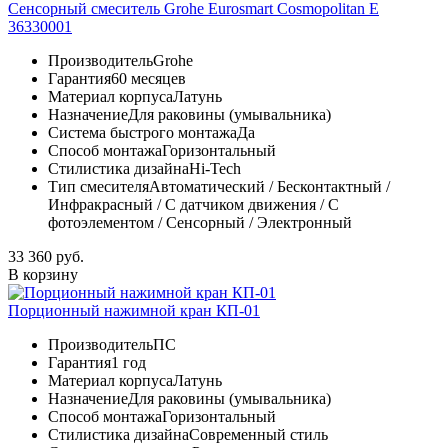
Сенсорный смеситель Grohe Eurosmart Cosmopolitan E
36330001
Производитель
Grohe
Гарантия
60 месяцев
Материал корпуса
Латунь
Назначение
Для раковины (умывальника)
Система быстрого монтажа
Да
Способ монтажа
Горизонтальный
Стилистика дизайна
Hi-Tech
Тип смесителя
Автоматический / Бесконтактный /
Инфракрасный / С датчиком движения / С
фотоэлементом / Сенсорный / Электронный
33 360 руб.
В корзину
Порционный нажимной кран КП-01
Производитель
ПС
Гарантия
1 год
Материал корпуса
Латунь
Назначение
Для раковины (умывальника)
Способ монтажа
Горизонтальный
Стилистика дизайна
Современный стиль