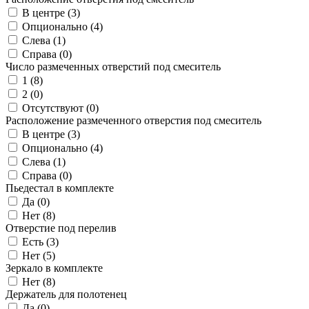
В центре (
3
)
Опционально (
4
)
Слева (
1
)
Справа (
0
)
Число размеченных отверстий под смеситель
1 (
8
)
2 (
0
)
Отсутствуют (
0
)
Расположение размеченного отверстия под смеситель
В центре (
3
)
Опционально (
4
)
Слева (
1
)
Справа (
0
)
Пьедестал в комплекте
Да (
0
)
Нет (
8
)
Отверстие под перелив
Есть (
3
)
Нет (
5
)
Зеркало в комплекте
Нет (
8
)
Держатель для полотенец
Да (
0
)