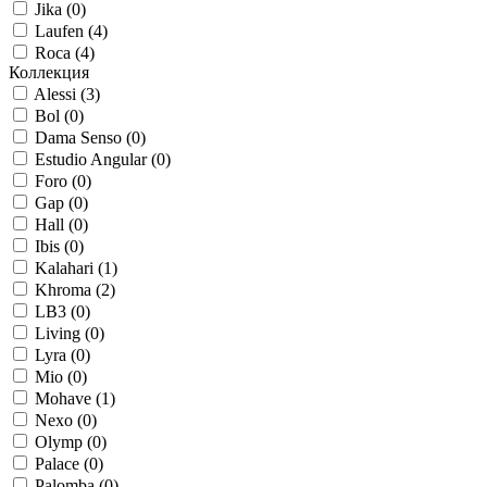
Jika (
0
)
Laufen (
4
)
Roca (
4
)
Коллекция
Alessi (
3
)
Bol (
0
)
Dama Senso (
0
)
Estudio Angular (
0
)
Foro (
0
)
Gap (
0
)
Hall (
0
)
Ibis (
0
)
Kalahari (
1
)
Khroma (
2
)
LB3 (
0
)
Living (
0
)
Lyra (
0
)
Mio (
0
)
Mohave (
1
)
Nexo (
0
)
Olymp (
0
)
Palace (
0
)
Palomba (
0
)