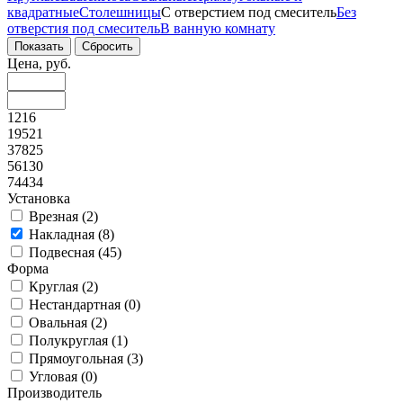
квадратные
Столешницы
С отверстием под смеситель
Без
отверстия под смеситель
В ванную комнату
Цена, руб.
1216
19521
37825
56130
74434
Установка
Врезная (
2
)
Накладная (
8
)
Подвесная (
45
)
Форма
Круглая (
2
)
Нестандартная (
0
)
Овальная (
2
)
Полукруглая (
1
)
Прямоугольная (
3
)
Угловая (
0
)
Производитель