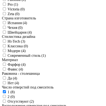
Pro (
1
)
Victoria (
0
)
Zeta (
0
)
Страна изготовитель
Испания (
4
)
Чехия (
0
)
Швейцария (
4
)
Стилистика дизайна
Hi-Tech (
3
)
Классика (
0
)
Модерн (
4
)
Современный стиль (
1
)
Материал
Фарфор (
4
)
Фаянс (
4
)
Раковина - столешница
Да (
4
)
Нет (
4
)
Число отверстий под смеситель
1 (
8
)
2 (
0
)
Отсутствуют (
2
)
Расположение отверстия под смеситель