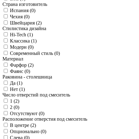
Страна изготовитель
Испания (
0
)
Чехия (
0
)
Швейцария (
2
)
Стилистика дизайна
Hi-Tech (
1
)
Классика (
1
)
Модерн (
0
)
Современный стиль (
0
)
Материал
Фарфор (
2
)
Фаянс (
0
)
Раковина - столешница
Да (
1
)
Нет (
1
)
Число отверстий под смеситель
1 (
2
)
2 (
0
)
Отсутствуют (
0
)
Расположение отверстия под смеситель
В центре (
2
)
Опционально (
0
)
Слева (
0
)