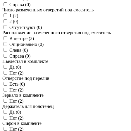
Справа (
0
)
Число размеченных отверстий под смеситель
1 (
2
)
2 (
0
)
Отсутствуют (
0
)
Расположение размеченного отверстия под смеситель
В центре (
2
)
Опционально (
0
)
Слева (
0
)
Справа (
0
)
Пьедестал в комплекте
Да (
0
)
Нет (
2
)
Отверстие под перелив
Есть (
0
)
Нет (
2
)
Зеркало в комплекте
Нет (
2
)
Держатель для полотенец
Да (
0
)
Нет (
2
)
Сифон в комплекте
Нет (
2
)