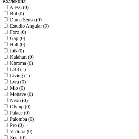
Коллекция
Alessi (
0
)
Bol (
0
)
Dama Senso (
0
)
Estudio Angular (
0
)
Foro (
0
)
Gap (
0
)
Hall (
0
)
Ibis (
0
)
Kalahari (
0
)
Khroma (
0
)
LB3 (
1
)
Living (
1
)
Lyra (
0
)
Mio (
0
)
Mohave (
0
)
Nexo (
0
)
Olymp (
0
)
Palace (
0
)
Palomba (
0
)
Pro (
0
)
Victoria (
0
)
Zeta (
0
)