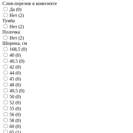
Слив-перелив в комплекте
Да (
0
)
Нет (
2
)
Тумба
Нет (
2
)
Полочка
Нет (
2
)
Ширина, см
168,5 (
0
)
40 (
0
)
40,5 (
0
)
42 (
0
)
44 (
0
)
45 (
0
)
48 (
0
)
49,5 (
0
)
50 (
0
)
52 (
0
)
55 (
0
)
56 (
0
)
58 (
0
)
60 (
0
)
65 (
1
)