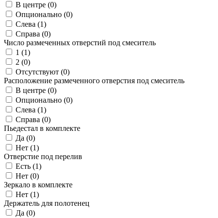
В центре (
0
)
Опционально (
0
)
Слева (
1
)
Справа (
0
)
Число размеченных отверстий под смеситель
1 (
1
)
2 (
0
)
Отсутствуют (
0
)
Расположение размеченного отверстия под смеситель
В центре (
0
)
Опционально (
0
)
Слева (
1
)
Справа (
0
)
Пьедестал в комплекте
Да (
0
)
Нет (
1
)
Отверстие под перелив
Есть (
1
)
Нет (
0
)
Зеркало в комплекте
Нет (
1
)
Держатель для полотенец
Да (
0
)