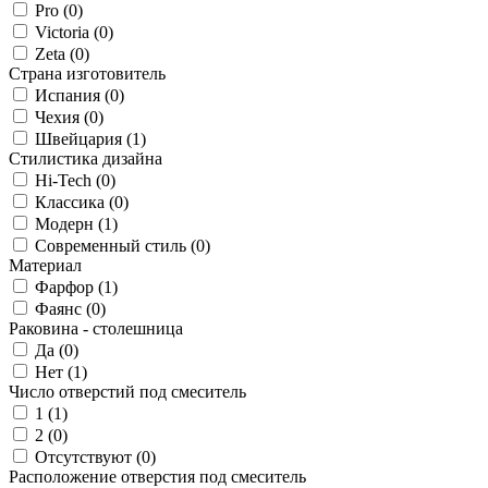
Pro (
0
)
Victoria (
0
)
Zeta (
0
)
Страна изготовитель
Испания (
0
)
Чехия (
0
)
Швейцария (
1
)
Стилистика дизайна
Hi-Tech (
0
)
Классика (
0
)
Модерн (
1
)
Современный стиль (
0
)
Материал
Фарфор (
1
)
Фаянс (
0
)
Раковина - столешница
Да (
0
)
Нет (
1
)
Число отверстий под смеситель
1 (
1
)
2 (
0
)
Отсутствуют (
0
)
Расположение отверстия под смеситель