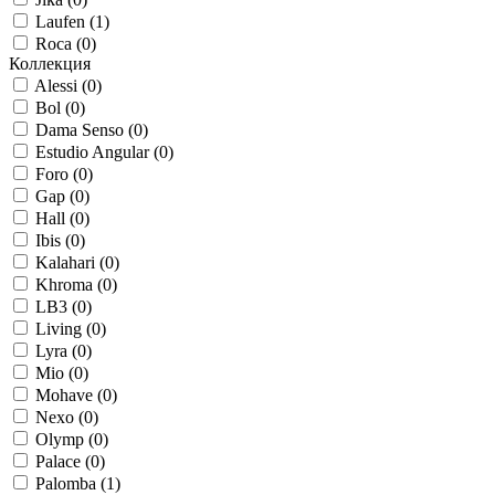
Laufen (
1
)
Roca (
0
)
Коллекция
Alessi (
0
)
Bol (
0
)
Dama Senso (
0
)
Estudio Angular (
0
)
Foro (
0
)
Gap (
0
)
Hall (
0
)
Ibis (
0
)
Kalahari (
0
)
Khroma (
0
)
LB3 (
0
)
Living (
0
)
Lyra (
0
)
Mio (
0
)
Mohave (
0
)
Nexo (
0
)
Olymp (
0
)
Palace (
0
)
Palomba (
1
)