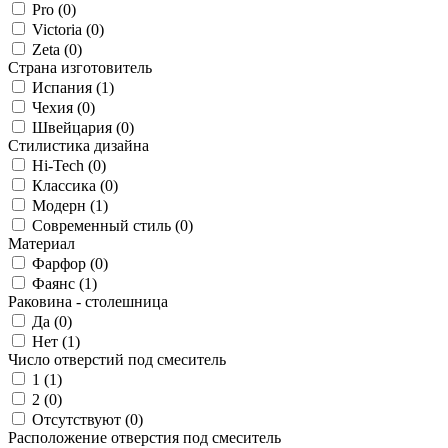
Pro (
0
)
Victoria (
0
)
Zeta (
0
)
Страна изготовитель
Испания (
1
)
Чехия (
0
)
Швейцария (
0
)
Стилистика дизайна
Hi-Tech (
0
)
Классика (
0
)
Модерн (
1
)
Современный стиль (
0
)
Материал
Фарфор (
0
)
Фаянс (
1
)
Раковина - столешница
Да (
0
)
Нет (
1
)
Число отверстий под смеситель
1 (
1
)
2 (
0
)
Отсутствуют (
0
)
Расположение отверстия под смеситель