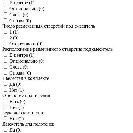
В центре (
1
)
Опционально (
0
)
Слева (
0
)
Справа (
0
)
Число размеченных отверстий под смеситель
1 (
1
)
2 (
0
)
Отсутствуют (
0
)
Расположение размеченного отверстия под смеситель
В центре (
1
)
Опционально (
0
)
Слева (
0
)
Справа (
0
)
Пьедестал в комплекте
Да (
0
)
Нет (
1
)
Отверстие под перелив
Есть (
0
)
Нет (
1
)
Зеркало в комплекте
Нет (
1
)
Держатель для полотенец
Да (
0
)