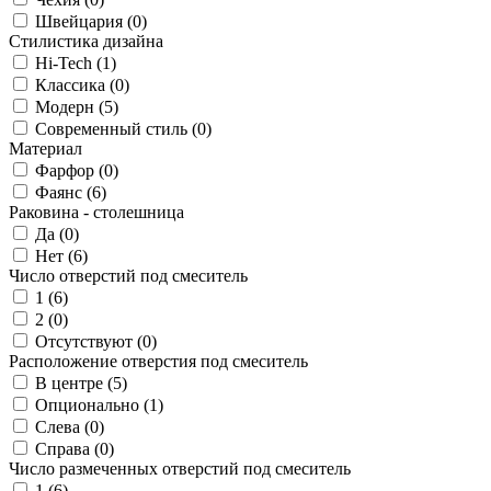
Швейцария (
0
)
Стилистика дизайна
Hi-Tech (
1
)
Классика (
0
)
Модерн (
5
)
Современный стиль (
0
)
Материал
Фарфор (
0
)
Фаянс (
6
)
Раковина - столешница
Да (
0
)
Нет (
6
)
Число отверстий под смеситель
1 (
6
)
2 (
0
)
Отсутствуют (
0
)
Расположение отверстия под смеситель
В центре (
5
)
Опционально (
1
)
Слева (
0
)
Справа (
0
)
Число размеченных отверстий под смеситель
1 (
6
)