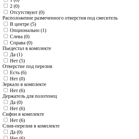
2 (
0
)
Отсутствуют (
0
)
Расположение размеченного отверстия под смеситель
В центре (
5
)
Опционально (
1
)
Слева (
0
)
Справа (
0
)
Пьедестал в комплекте
Да (
1
)
Нет (
5
)
Отверстие под перелив
Есть (
6
)
Нет (
0
)
Зеркало в комплекте
Нет (
6
)
Держатель для полотенец
Да (
0
)
Нет (
6
)
Сифон в комплекте
Нет (
6
)
Слив-перелив в комплекте
Да (
0
)
Нет (
6
)