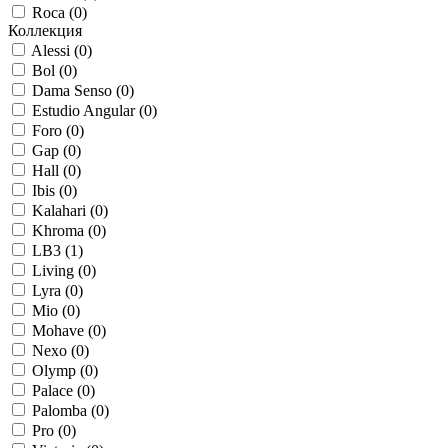
Roca (
0
)
Коллекция
Alessi (
0
)
Bol (
0
)
Dama Senso (
0
)
Estudio Angular (
0
)
Foro (
0
)
Gap (
0
)
Hall (
0
)
Ibis (
0
)
Kalahari (
0
)
Khroma (
0
)
LB3 (
1
)
Living (
0
)
Lyra (
0
)
Mio (
0
)
Mohave (
0
)
Nexo (
0
)
Olymp (
0
)
Palace (
0
)
Palomba (
0
)
Pro (
0
)