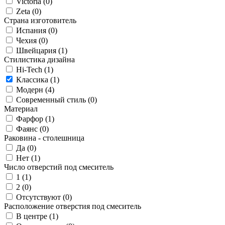
Victoria (
0
)
Zeta (
0
)
Страна изготовитель
Испания (
0
)
Чехия (
0
)
Швейцария (
1
)
Стилистика дизайна
Hi-Tech (
1
)
Классика (
1
)
Модерн (
4
)
Современный стиль (
0
)
Материал
Фарфор (
1
)
Фаянс (
0
)
Раковина - столешница
Да (
0
)
Нет (
1
)
Число отверстий под смеситель
1 (
1
)
2 (
0
)
Отсутствуют (
0
)
Расположение отверстия под смеситель
В центре (
1
)