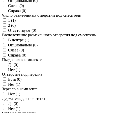
Опционально (
0
)
Слева (
0
)
Справа (
0
)
Число размеченных отверстий под смеситель
1 (
1
)
2 (
0
)
Отсутствуют (
0
)
Расположение размеченного отверстия под смеситель
В центре (
1
)
Опционально (
0
)
Слева (
0
)
Справа (
0
)
Пьедестал в комплекте
Да (
0
)
Нет (
1
)
Отверстие под перелив
Есть (
0
)
Нет (
1
)
Зеркало в комплекте
Нет (
1
)
Держатель для полотенец
Да (
0
)
Нет (
1
)