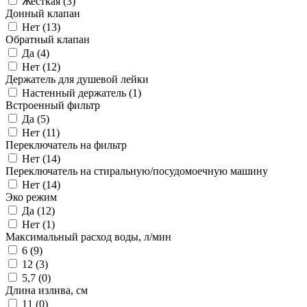
Жесткая (
3
)
Донный клапан
Нет (
13
)
Обратный клапан
Да (
4
)
Нет (
12
)
Держатель для душевой лейки
Настенный держатель (
1
)
Встроенный фильтр
Да (
5
)
Нет (
11
)
Переключатель на фильтр
Нет (
14
)
Переключатель на стиральную/посудомоечную машину
Нет (
14
)
Эко режим
Да (
12
)
Нет (
1
)
Максимальный расход воды, л/мин
6 (
9
)
12 (
3
)
5,7 (
0
)
Длина излива, см
11 (
0
)