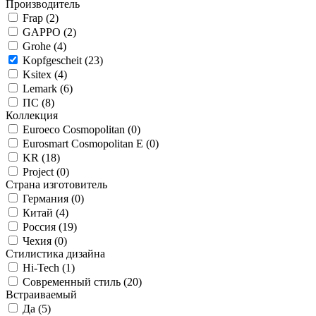
Производитель
Frap (
2
)
GAPPO (
2
)
Grohe (
4
)
Kopfgescheit (
23
)
Ksitex (
4
)
Lemark (
6
)
ПС (
8
)
Коллекция
Euroeco Cosmopolitan (
0
)
Eurosmart Cosmopolitan E (
0
)
KR (
18
)
Project (
0
)
Страна изготовитель
Германия (
0
)
Китай (
4
)
Россия (
19
)
Чехия (
0
)
Стилистика дизайна
Hi-Tech (
1
)
Современный стиль (
20
)
Встраиваемый
Да (
5
)