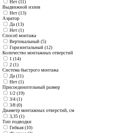
Нет (
11
)
Выдвижной излив
Нет (
13
)
Аэратор
Да (
13
)
Нет (
1
)
Способ монтажа
Вертикальный (
5
)
Горизонтальный (
12
)
Количество монтажных отверстий
1 (
14
)
2 (
1
)
Система быстрого монтажа
Да (
11
)
Нет (
1
)
Присоединительный размер
1/2 (
19
)
3/4 (
1
)
3/8 (
0
)
Диаметр монтажных отверстий, см
3,35 (
1
)
Тип подводки
Гибкая (
10
)