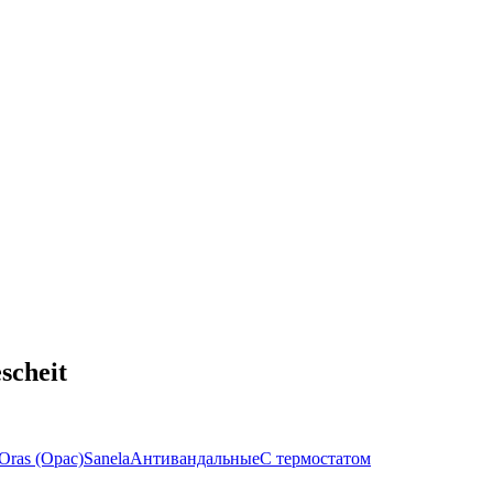
scheit
Oras (Орас)
Sanela
Антивандальные
С термостатом