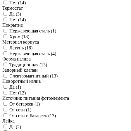
Нет (
14
)
Термостат
Да (
3
)
Нет (
14
)
Покрытие
Нержавеющая сталь (
1
)
Хром (
18
)
Материал корпуса
Латунь (
16
)
Нержавеющая сталь (
4
)
Форма излива
Традиционная (
13
)
Запорный клапан
Электромагнитный (
13
)
Поворотный излив
Да (
1
)
Нет (
12
)
Источник питания фотоэлемента
От батареек (
1
)
От сети (
1
)
От сети и батареек (
13
)
Лейка
Да (
2
)