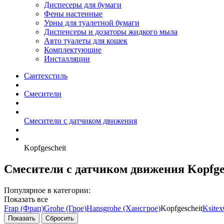
Диспесеры для бумаги
Фены настенные
Урны для туалетной бумаги
Диспенсеры и дозаторы жидкого мыла
Авто туалеты для кошек
Комплектующие
Инсталляции
Сантехстиль
Смесители
Смесители с датчиком движения
Kopfgescheit
Смесители с датчиком движения Kopfge
Популярное в категории:
Показать все
Frap (Фрап)
Grohe (Грое)
Hansgrohe (Хансгрое)
Kopfgescheit
Ksitex