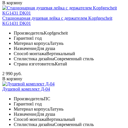
В корзину
Стационарная душевая лейка с держателем Kopfgescheit
KG1431 DK01
Производитель
Kopfgescheit
Гарантия
1 год
Материал корпуса
Латунь
Назначение
Для душа
Способ монтажа
Вертикальный
Стилистика дизайна
Современный стиль
Страна изготовитель
Китай
2 990 руб.
В корзину
Душевой комплект Д-04
Производитель
ПС
Гарантия
1 год
Материал корпуса
Латунь
Назначение
Для душа
Способ монтажа
Вертикальный
Стилистика дизайна
Современный стиль