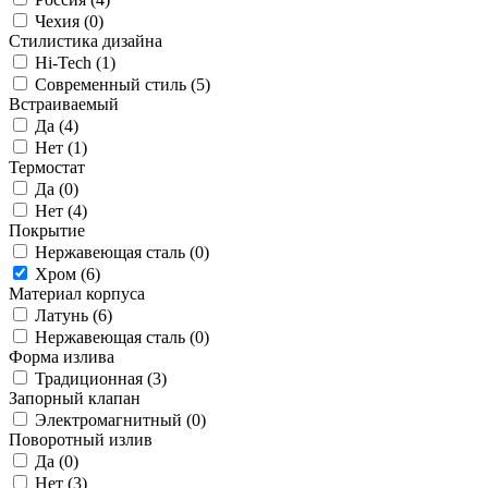
Чехия (
0
)
Стилистика дизайна
Hi-Tech (
1
)
Современный стиль (
5
)
Встраиваемый
Да (
4
)
Нет (
1
)
Термостат
Да (
0
)
Нет (
4
)
Покрытие
Нержавеющая сталь (
0
)
Хром (
6
)
Материал корпуса
Латунь (
6
)
Нержавеющая сталь (
0
)
Форма излива
Традиционная (
3
)
Запорный клапан
Электромагнитный (
0
)
Поворотный излив
Да (
0
)
Нет (
3
)