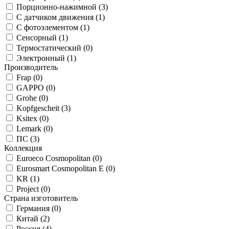
Порционно-нажимной (
3
)
С датчиком движения (
1
)
С фотоэлементом (
1
)
Сенсорный (
1
)
Термостатический (
0
)
Электронный (
1
)
Производитель
Frap (
0
)
GAPPO (
0
)
Grohe (
0
)
Kopfgescheit (
3
)
Ksitex (
0
)
Lemark (
0
)
ПС (
3
)
Коллекция
Euroeco Cosmopolitan (
0
)
Eurosmart Cosmopolitan E (
0
)
KR (
1
)
Project (
0
)
Страна изготовитель
Германия (
0
)
Китай (
2
)
Россия (
4
)