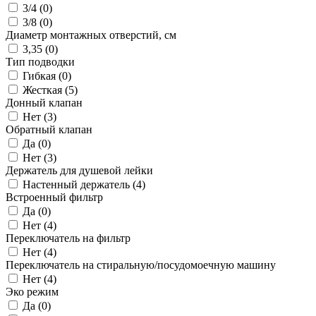
3/4 (
0
)
3/8 (
0
)
Диаметр монтажных отверстий, см
3,35 (
0
)
Тип подводки
Гибкая (
0
)
Жесткая (
5
)
Донный клапан
Нет (
3
)
Обратный клапан
Да (
0
)
Нет (
3
)
Держатель для душевой лейки
Настенный держатель (
4
)
Встроенный фильтр
Да (
0
)
Нет (
4
)
Переключатель на фильтр
Нет (
4
)
Переключатель на стиральную/посудомоечную машину
Нет (
4
)
Эко режим
Да (
0
)