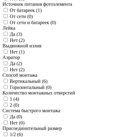
Источник питания фотоэлемента
От батареек (
1
)
От сети (
0
)
От сети и батареек (
0
)
Лейка
Да (
3
)
Нет (
2
)
Выдвижной излив
Нет (
1
)
Аэратор
Да (
2
)
Нет (
2
)
Способ монтажа
Вертикальный (
6
)
Горизонтальный (
0
)
Количество монтажных отверстий
1 (
4
)
2 (
0
)
Система быстрого монтажа
Да (
0
)
Нет (
0
)
Присоединительный размер
1/2 (
6
)