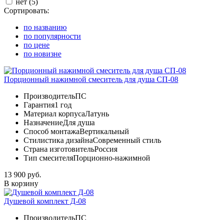
нет (
5
)
Сортировать:
по названию
по популярности
по цене
по новизне
Порционный нажимной смеситель для душа СП-08
Производитель
ПС
Гарантия
1 год
Материал корпуса
Латунь
Назначение
Для душа
Способ монтажа
Вертикальный
Стилистика дизайна
Современный стиль
Страна изготовитель
Россия
Тип смесителя
Порционно-нажимной
13 900 руб.
В корзину
Душевой комплект Д-08
Производитель
ПС