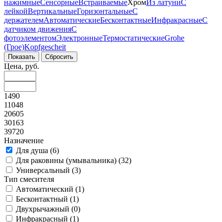
нажимные
Сенсорные
Встраиваемые
Хром
Из латуни
С
лейкой
Вертикальные
Горизонтальные
С
держателем
Автоматические
Бесконтактные
Инфракрасные
С
датчиком движения
С
фотоэлементом
Электронные
Термостатические
Grohe
(Грое)
Kopfgescheit
Цена, руб.
1490
11048
20605
30163
39720
Назначение
Для душа (
6
)
Для раковины (умывальника) (
32
)
Универсальный (
3
)
Тип смесителя
Автоматический (
1
)
Бесконтактный (
1
)
Двухрычажный (
0
)
Инфракрасный (
1
)