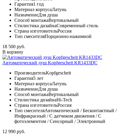
Гарантия
1 год
Материал корпуса
Латунь
Назначение
Для душа
Способ монтажа
Вертикальный
Стилистика дизайна
Современный стиль
Страна изготовитель
Россия
Тип смесителя
Порционно-нажимной
18 500 руб.
В корзину
Автоматический душ Kopfgescheit KR1433DC
Производитель
Kopfgescheit
Гарантия
5 лет
Материал корпуса
Латунь
Назначение
Для душа
Способ монтажа
Вертикальный
Стилистика дизайна
Hi-Tech
Страна изготовитель
Россия
Тип смесителя
Автоматический / Бесконтактный /
Инфракрасный / С датчиком движения / С
фотоэлементом / Сенсорный / Электронный
12 990 руб.