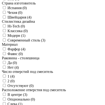
Страна изготовитель
Испания (
0
)
Чехия (
0
)
Швейцария (
4
)
Стилистика дизайна
Hi-Tech (
0
)
Классика (
0
)
Модерн (
1
)
Современный стиль (
3
)
Материал
Фарфор (
4
)
Фаянс (
0
)
Раковина - столешница
Да (
0
)
Нет (
4
)
Число отверстий под смеситель
1 (
4
)
2 (
0
)
Отсутствуют (
0
)
Расположение отверстия под смеситель
В центре (
3
)
Опционально (
0
)
Слева (
1
)