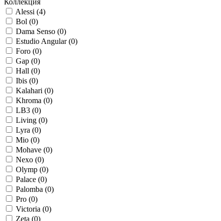
Коллекция
Alessi (
4
)
Bol (
0
)
Dama Senso (
0
)
Estudio Angular (
0
)
Foro (
0
)
Gap (
0
)
Hall (
0
)
Ibis (
0
)
Kalahari (
0
)
Khroma (
0
)
LB3 (
0
)
Living (
0
)
Lyra (
0
)
Mio (
0
)
Mohave (
0
)
Nexo (
0
)
Olymp (
0
)
Palace (
0
)
Palomba (
0
)
Pro (
0
)
Victoria (
0
)
Zeta (
0
)