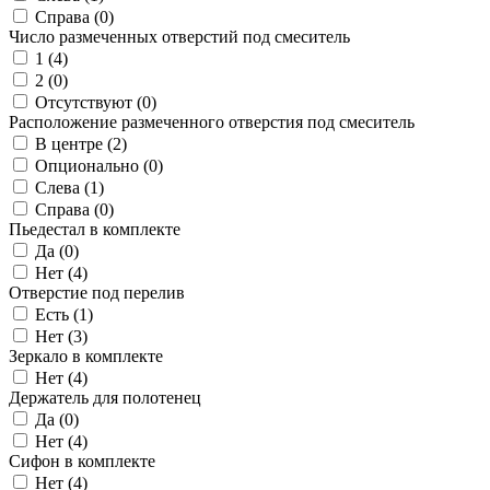
Справа (
0
)
Число размеченных отверстий под смеситель
1 (
4
)
2 (
0
)
Отсутствуют (
0
)
Расположение размеченного отверстия под смеситель
В центре (
2
)
Опционально (
0
)
Слева (
1
)
Справа (
0
)
Пьедестал в комплекте
Да (
0
)
Нет (
4
)
Отверстие под перелив
Есть (
1
)
Нет (
3
)
Зеркало в комплекте
Нет (
4
)
Держатель для полотенец
Да (
0
)
Нет (
4
)
Сифон в комплекте
Нет (
4
)