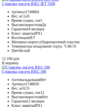
Сушилка для рук BXG JET 5500
Артикул
1749894
Вес, кг
3,45
Время сушки, сек
5
Высокоскоростная
Да
Гарантия
18 месяцев
Класс защиты
IPX1
Коллекция
JET
Материал корпуса
Ударопрочный пластик
Температура воздушной струи, °С
40-55
Цвет
Белый
12 100 руб.
В корзину
Сушилка для рук BXG 100
Антивальдальная
Нет
Артикул
1748050
Вес, кг
0,55
Время сушки, сек
12
Высокоскоростная
Нет
Гарантия
12 месяцев
Класс защиты
IPX1