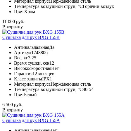
Материал корпуса
Нержавеющая сталь
Температура воздушной струи, °С
Горячий воздух
Цвет
Хром
11 000 руб.
В корзину
Сушилка для рук BXG 155B
Антивальдальная
Да
Артикул
1748806
Вес, кг
3,25
Время сушки, сек
12
Высокоскоростная
Нет
Гарантия
12 месяцев
Класс защиты
IPX1
Материал корпуса
Нержавеющая сталь
Температура воздушной струи, °С
40-54
Цвет
Белый
6 500 руб.
В корзину
Сушилка для рук BXG 155A
Антивальдальная
Нет