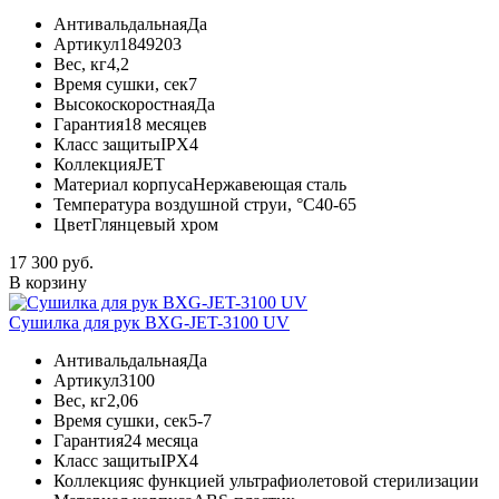
Антивальдальная
Да
Артикул
1849203
Вес, кг
4,2
Время сушки, сек
7
Высокоскоростная
Да
Гарантия
18 месяцев
Класс защиты
IPX4
Коллекция
JET
Материал корпуса
Нержавеющая сталь
Температура воздушной струи, °С
40-65
Цвет
Глянцевый хром
17 300 руб.
В корзину
Сушилка для рук BXG-JET-3100 UV
Антивальдальная
Да
Артикул
3100
Вес, кг
2,06
Время сушки, сек
5-7
Гарантия
24 месяца
Класс защиты
IPX4
Коллекция
с функцией ультрафиолетовой стерилизации