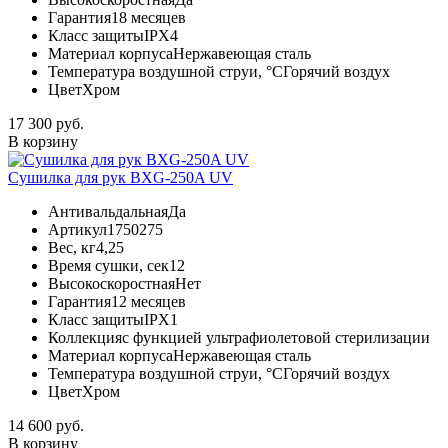
Гарантия
18 месяцев
Класс защиты
IPX4
Материал корпуса
Нержавеющая сталь
Температура воздушной струи, °С
Горячий воздух
Цвет
Хром
17 300 руб.
В корзину
Сушилка для рук BXG-250A UV
Антивальдальная
Да
Артикул
1750275
Вес, кг
4,25
Время сушки, сек
12
Высокоскоростная
Нет
Гарантия
12 месяцев
Класс защиты
IPX1
Коллекция
с функцией ультрафиолетовой стерилизации
Материал корпуса
Нержавеющая сталь
Температура воздушной струи, °С
Горячий воздух
Цвет
Хром
14 600 руб.
В корзину