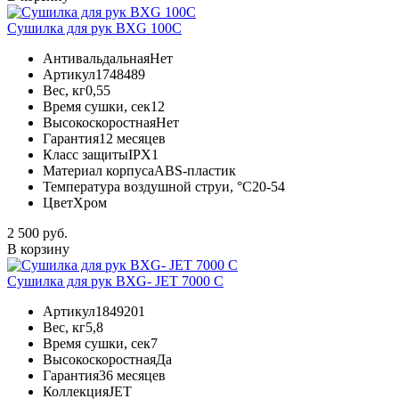
Сушилка для рук BXG 100C
Антивальдальная
Нет
Артикул
1748489
Вес, кг
0,55
Время сушки, сек
12
Высокоскоростная
Нет
Гарантия
12 месяцев
Класс защиты
IPX1
Материал корпуса
ABS-пластик
Температура воздушной струи, °С
20-54
Цвет
Хром
2 500 руб.
В корзину
Cушилка для рук BXG- JET 7000 C
Артикул
1849201
Вес, кг
5,8
Время сушки, сек
7
Высокоскоростная
Да
Гарантия
36 месяцев
Коллекция
JET