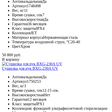
Антивальдальная
Да
Артикул
1748498
Вес, кг
11
Время сушки, сек
7
Высокоскоростная
Да
Гарантия
36 месяцев
Класс защиты
IPX4
Коллекция
JET
Материал корпуса
Нержавеющая сталь
Температура воздушной струи, °С
20-40
Цвет
Хром
50 800 руб.
В корзину
Сушилка для рук BXG-230A UV
Антивальдальная
Да
Артикул
1750253
Вес, кг
3
Время сушки, сек
12-15 сек.
Высокоскоростная
Нет
Гарантия
12 месяцев
Класс защиты
IPX1
Коллекция
с функцией ультрафиолетовой стерилизации