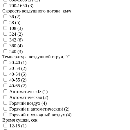
700-1650 (
3
)
Скорость воздушного потока, км/ч
36 (
2
)
58 (
5
)
108 (
3
)
324 (
2
)
342 (
6
)
360 (
4
)
540 (
3
)
Температура воздушной струи, °С
20-40 (
1
)
20-54 (
2
)
40-54 (
5
)
40-55 (
2
)
40-65 (
2
)
Автоматическfz (
1
)
Автоматическая (
2
)
Горячий воздух (
4
)
Горячий и автоматический (
2
)
Горячий и холодный воздух (
4
)
Время сушки, сек
12-15 (
1
)