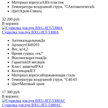
Материал корпуса
ABS-пластик
Температура воздушной струи, °С
Автоматическfz
Цвет
Хром-Глянец
32 200 руб.
В корзину
Сушилка для рук BXG-JET-5300A
Антивальдальная
Да
Артикул
1849203
Вес, кг
4,2
Время сушки, сек
7
Высокоскоростная
Да
Гарантия
18 месяцев
Класс защиты
IPX4
Коллекция
JET
Материал корпуса
Нержавеющая сталь
Температура воздушной струи, °С
40-65
Цвет
Матовый хром
17 300 руб.
В корзину
Сушилка для рук BXG-JET-5300AC