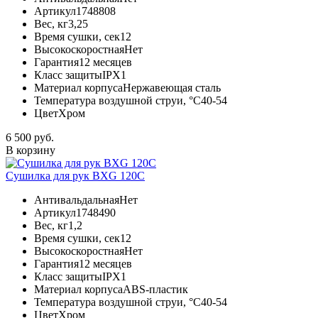
Артикул
1748808
Вес, кг
3,25
Время сушки, сек
12
Высокоскоростная
Нет
Гарантия
12 месяцев
Класс защиты
IPX1
Материал корпуса
Нержавеющая сталь
Температура воздушной струи, °С
40-54
Цвет
Хром
6 500 руб.
В корзину
Сушилка для рук BXG 120C
Антивальдальная
Нет
Артикул
1748490
Вес, кг
1,2
Время сушки, сек
12
Высокоскоростная
Нет
Гарантия
12 месяцев
Класс защиты
IPX1
Материал корпуса
ABS-пластик
Температура воздушной струи, °С
40-54
Цвет
Хром