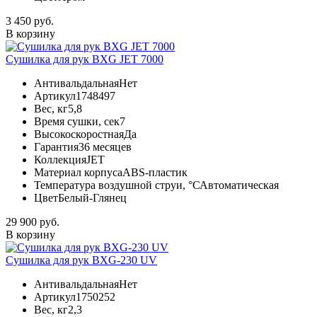
3 450 руб.
В корзину
Сушилка для рук BXG JET 7000
Антивальдальная
Нет
Артикул
1748497
Вес, кг
5,8
Время сушки, сек
7
Высокоскоростная
Да
Гарантия
36 месяцев
Коллекция
JET
Материал корпуса
ABS-пластик
Температура воздушной струи, °С
Автоматическая
Цвет
Белый-Глянец
29 900 руб.
В корзину
Сушилка для рук BXG-230 UV
Антивальдальная
Нет
Артикул
1750252
Вес, кг
2,3