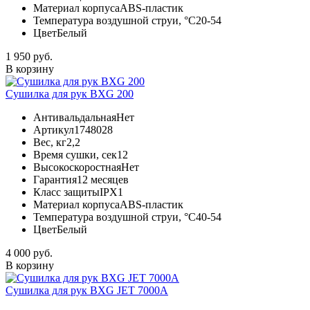
Материал корпуса
ABS-пластик
Температура воздушной струи, °С
20-54
Цвет
Белый
1 950 руб.
В корзину
Сушилка для рук BXG 200
Антивальдальная
Нет
Артикул
1748028
Вес, кг
2,2
Время сушки, сек
12
Высокоскоростная
Нет
Гарантия
12 месяцев
Класс защиты
IPX1
Материал корпуса
ABS-пластик
Температура воздушной струи, °С
40-54
Цвет
Белый
4 000 руб.
В корзину
Сушилка для рук BXG JET 7000A