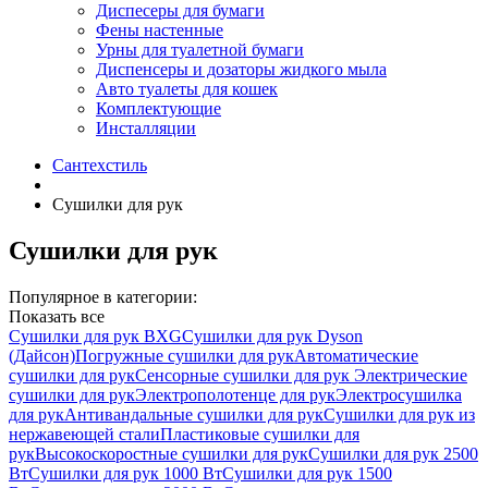
Диспесеры для бумаги
Фены настенные
Урны для туалетной бумаги
Диспенсеры и дозаторы жидкого мыла
Авто туалеты для кошек
Комплектующие
Инсталляции
Сантехстиль
Сушилки для рук
Сушилки для рук
Популярное в категории:
Показать все
Сушилки для рук BXG
Сушилки для рук Dyson
(Дайсон)
Погружные сушилки для рук
Автоматические
сушилки для рук
Сенсорные сушилки для рук
Электрические
сушилки для рук
Электрополотенце для рук
Электросушилка
для рук
Антивандальные сушилки для рук
Сушилки для рук из
нержавеющей стали
Пластиковые сушилки для
рук
Высокоскоростные сушилки для рук
Сушилки для рук 2500
Вт
Сушилки для рук 1000 Вт
Сушилки для рук 1500