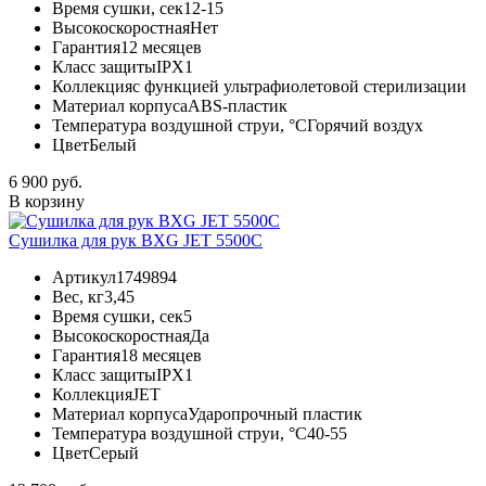
Время сушки, сек
12-15
Высокоскоростная
Нет
Гарантия
12 месяцев
Класс защиты
IPX1
Коллекция
с функцией ультрафиолетовой стерилизации
Материал корпуса
ABS-пластик
Температура воздушной струи, °С
Горячий воздух
Цвет
Белый
6 900 руб.
В корзину
Сушилка для рук BXG JET 5500C
Артикул
1749894
Вес, кг
3,45
Время сушки, сек
5
Высокоскоростная
Да
Гарантия
18 месяцев
Класс защиты
IPX1
Коллекция
JET
Материал корпуса
Ударопрочный пластик
Температура воздушной струи, °С
40-55
Цвет
Серый