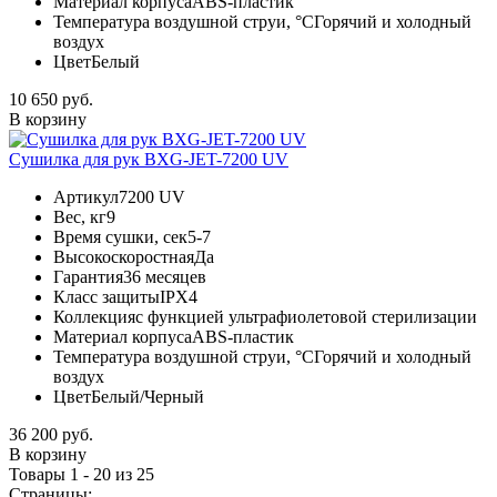
Материал корпуса
ABS-пластик
Температура воздушной струи, °С
Горячий и холодный
воздух
Цвет
Белый
10 650 руб.
В корзину
Сушилка для рук BXG-JET-7200 UV
Артикул
7200 UV
Вес, кг
9
Время сушки, сек
5-7
Высокоскоростная
Да
Гарантия
36 месяцев
Класс защиты
IPX4
Коллекция
с функцией ультрафиолетовой стерилизации
Материал корпуса
ABS-пластик
Температура воздушной струи, °С
Горячий и холодный
воздух
Цвет
Белый/Черный
36 200 руб.
В корзину
Товары 1 - 20 из 25
Страницы: