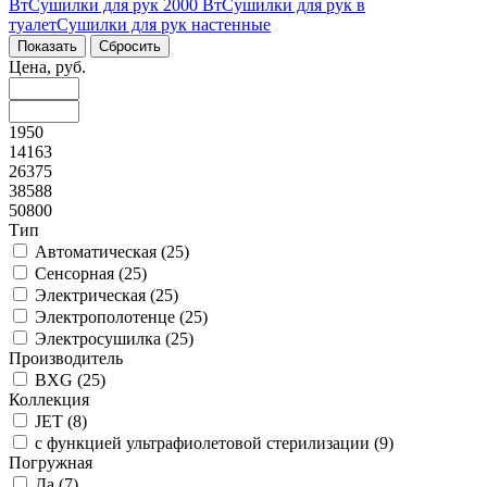
Вт
Сушилки для рук 2000 Вт
Сушилки для рук в
туалет
Сушилки для рук настенные
Цена, руб.
1950
14163
26375
38588
50800
Тип
Автоматическая (
25
)
Сенсорная (
25
)
Электрическая (
25
)
Электрополотенце (
25
)
Электросушилка (
25
)
Производитель
BXG (
25
)
Коллекция
JET (
8
)
с функцией ультрафиолетовой стерилизации (
9
)
Погружная
Да (
7
)