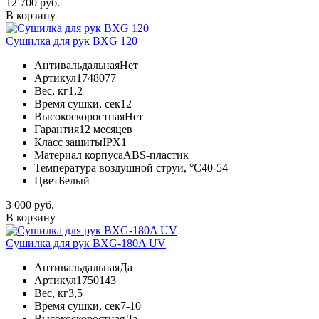
12 700 руб.
В корзину
Сушилка для рук BXG 120
Антивальдальная
Нет
Артикул
1748077
Вес, кг
1,2
Время сушки, сек
12
Высокоскоростная
Нет
Гарантия
12 месяцев
Класс защиты
IPX1
Материал корпуса
ABS-пластик
Температура воздушной струи, °С
40-54
Цвет
Белый
3 000 руб.
В корзину
Сушилка для рук BXG-180A UV
Антивальдальная
Да
Артикул
1750143
Вес, кг
3,5
Время сушки, сек
7-10
Высокоскоростная
Да