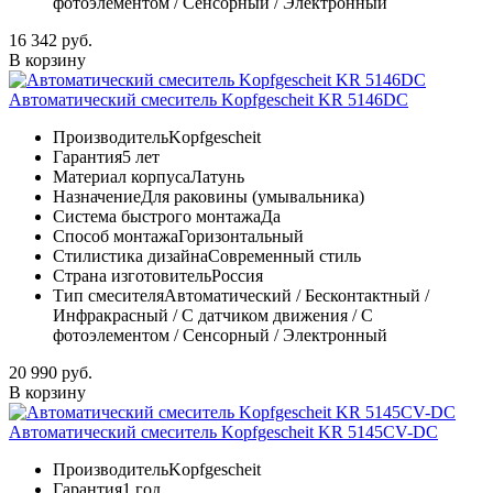
фотоэлементом / Сенсорный / Электронный
16 342 руб.
В корзину
Автоматический смеситель Kopfgescheit KR 5146DC
Производитель
Kopfgescheit
Гарантия
5 лет
Материал корпуса
Латунь
Назначение
Для раковины (умывальника)
Система быстрого монтажа
Да
Способ монтажа
Горизонтальный
Стилистика дизайна
Современный стиль
Страна изготовитель
Россия
Тип смесителя
Автоматический / Бесконтактный /
Инфракрасный / С датчиком движения / С
фотоэлементом / Сенсорный / Электронный
20 990 руб.
В корзину
Автоматический смеситель Kopfgescheit KR 5145CV-DC
Производитель
Kopfgescheit
Гарантия
1 год