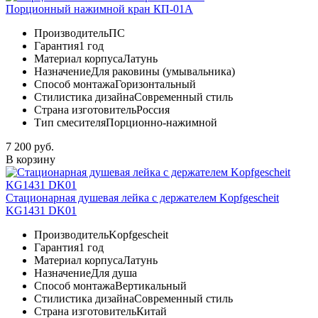
Порционный нажимной кран КП-01А
Производитель
ПС
Гарантия
1 год
Материал корпуса
Латунь
Назначение
Для раковины (умывальника)
Способ монтажа
Горизонтальный
Стилистика дизайна
Современный стиль
Страна изготовитель
Россия
Тип смесителя
Порционно-нажимной
7 200 руб.
В корзину
Стационарная душевая лейка с держателем Kopfgescheit
KG1431 DK01
Производитель
Kopfgescheit
Гарантия
1 год
Материал корпуса
Латунь
Назначение
Для душа
Способ монтажа
Вертикальный
Стилистика дизайна
Современный стиль
Страна изготовитель
Китай