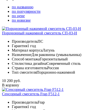
по названию
по популярности
по цене
по новизне
Порционный нажимной смеситель СП-03-Н
Производитель
ПС
Гарантия
1 год
Материал корпуса
Латунь
Назначение
Для раковины (умывальника)
Способ монтажа
Горизонтальный
Стилистика дизайна
Современный стиль
Страна изготовитель
Россия
Тип смесителя
Порционно-нажимной
10 200 руб.
В корзину
Сенсорный смеситель Frap F512-1
Производитель
Frap
Гарантия
1 год