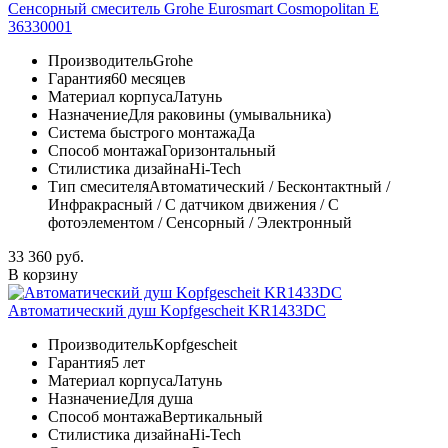
Сенсорный смеситель Grohe Eurosmart Cosmopolitan E
36330001
Производитель
Grohe
Гарантия
60 месяцев
Материал корпуса
Латунь
Назначение
Для раковины (умывальника)
Система быстрого монтажа
Да
Способ монтажа
Горизонтальный
Стилистика дизайна
Hi-Tech
Тип смесителя
Автоматический / Бесконтактный /
Инфракрасный / С датчиком движения / С
фотоэлементом / Сенсорный / Электронный
33 360 руб.
В корзину
Автоматический душ Kopfgescheit KR1433DC
Производитель
Kopfgescheit
Гарантия
5 лет
Материал корпуса
Латунь
Назначение
Для душа
Способ монтажа
Вертикальный
Стилистика дизайна
Hi-Tech