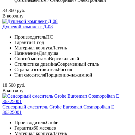
фотоэлементом / Сенсорный / Электронный
33 360 руб.
В корзину
Душевой комплект Д-08
Производитель
ПС
Гарантия
1 год
Материал корпуса
Латунь
Назначение
Для душа
Способ монтажа
Вертикальный
Стилистика дизайна
Современный стиль
Страна изготовитель
Россия
Тип смесителя
Порционно-нажимной
18 500 руб.
В корзину
Сенсорный смеситель Grohe Eurosmart Cosmopolitan E
36325001
Производитель
Grohe
Гарантия
60 месяцев
Материал корпуса
Латунь