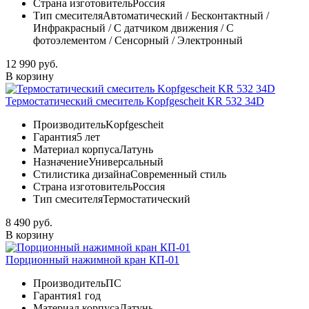
Страна изготовитель
Россия
Тип смесителя
Автоматический / Бесконтактный /
Инфракрасный / С датчиком движения / С
фотоэлементом / Сенсорный / Электронный
12 990 руб.
В корзину
Термостатический смеситель Kopfgescheit KR 532 34D
Производитель
Kopfgescheit
Гарантия
5 лет
Материал корпуса
Латунь
Назначение
Универсальный
Стилистика дизайна
Современный стиль
Страна изготовитель
Россия
Тип смесителя
Термостатический
8 490 руб.
В корзину
Порционный нажимной кран КП-01
Производитель
ПС
Гарантия
1 год
Материал корпуса
Латунь