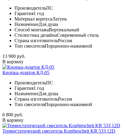
Производитель
ПС
Гарантия
1 год
Материал корпуса
Латунь
Назначение
Для душа
Способ монтажа
Вертикальный
Стилистика дизайна
Современный стиль
Страна изготовитель
Россия
Тип смесителя
Порционно-нажимной
13 900 руб.
В корзину
Кнопка-дозатор КД-05
Производитель
ПС
Гарантия
1 год
Назначение
Для душа
Страна изготовитель
Россия
Тип смесителя
Порционно-нажимной
6 800 руб.
В корзину
Термостатический смеситель Kopfgescheit KR 533 12D