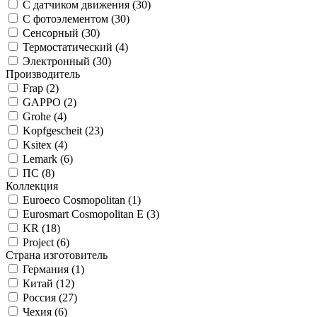
С датчиком движения (
30
)
С фотоэлементом (
30
)
Сенсорный (
30
)
Термостатический (
4
)
Электронный (
30
)
Производитель
Frap (
2
)
GAPPO (
2
)
Grohe (
4
)
Kopfgescheit (
23
)
Ksitex (
4
)
Lemark (
6
)
ПС (
8
)
Коллекция
Euroeco Cosmopolitan (
1
)
Eurosmart Cosmopolitan E (
3
)
KR (
18
)
Project (
6
)
Страна изготовитель
Германия (
1
)
Китай (
12
)
Россия (
27
)
Чехия (
6
)