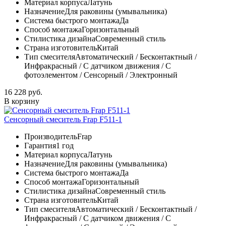
Материал корпуса
Латунь
Назначение
Для раковины (умывальника)
Система быстрого монтажа
Да
Способ монтажа
Горизонтальный
Стилистика дизайна
Современный стиль
Страна изготовитель
Китай
Тип смесителя
Автоматический / Бесконтактный /
Инфракрасный / С датчиком движения / С
фотоэлементом / Сенсорный / Электронный
16 228 руб.
В корзину
Сенсорный смеситель Frap F511-1
Производитель
Frap
Гарантия
1 год
Материал корпуса
Латунь
Назначение
Для раковины (умывальника)
Система быстрого монтажа
Да
Способ монтажа
Горизонтальный
Стилистика дизайна
Современный стиль
Страна изготовитель
Китай
Тип смесителя
Автоматический / Бесконтактный /
Инфракрасный / С датчиком движения / С