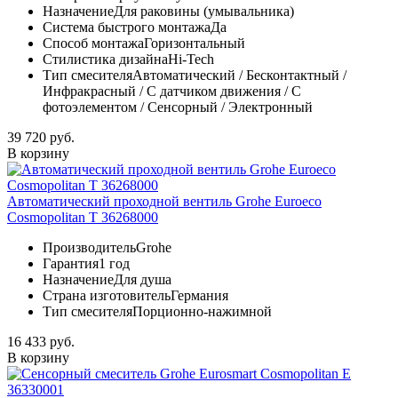
Назначение
Для раковины (умывальника)
Система быстрого монтажа
Да
Способ монтажа
Горизонтальный
Стилистика дизайна
Hi-Tech
Тип смесителя
Автоматический / Бесконтактный /
Инфракрасный / С датчиком движения / С
фотоэлементом / Сенсорный / Электронный
39 720 руб.
В корзину
Автоматический проходной вентиль Grohe Euroeco
Cosmopolitan T 36268000
Производитель
Grohe
Гарантия
1 год
Назначение
Для душа
Страна изготовитель
Германия
Тип смесителя
Порционно-нажимной
16 433 руб.
В корзину