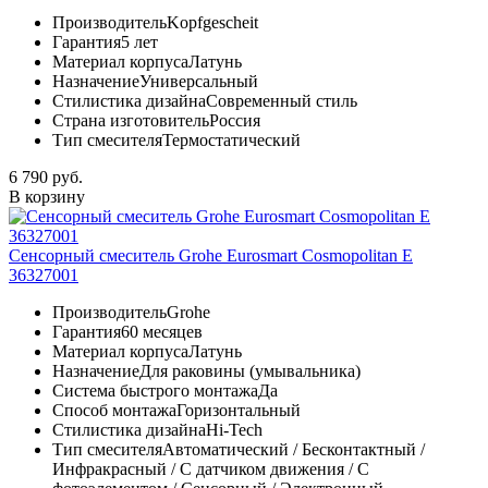
Производитель
Kopfgescheit
Гарантия
5 лет
Материал корпуса
Латунь
Назначение
Универсальный
Стилистика дизайна
Современный стиль
Страна изготовитель
Россия
Тип смесителя
Термостатический
6 790 руб.
В корзину
Сенсорный смеситель Grohe Eurosmart Cosmopolitan E
36327001
Производитель
Grohe
Гарантия
60 месяцев
Материал корпуса
Латунь
Назначение
Для раковины (умывальника)
Система быстрого монтажа
Да
Способ монтажа
Горизонтальный
Стилистика дизайна
Hi-Tech
Тип смесителя
Автоматический / Бесконтактный /
Инфракрасный / С датчиком движения / С