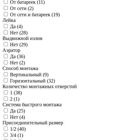
От батареек (
11
)
От сети (
2
)
От сети и батареек (
19
)
Лейка
Да (
4
)
Нет (
28
)
Выдвижной излив
Нет (
29
)
Аэратор
Да (
36
)
Нет (
2
)
Способ монтажа
Вертикальный (
9
)
Горизонтальный (
32
)
Количество монтажных отверстий
1 (
38
)
2 (
1
)
Система быстрого монтажа
Да (
25
)
Нет (
4
)
Присоединительный размер
1/2 (
40
)
3/4 (
1
)