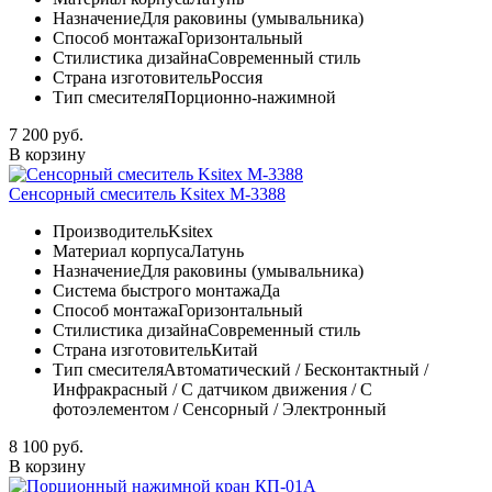
Назначение
Для раковины (умывальника)
Способ монтажа
Горизонтальный
Стилистика дизайна
Современный стиль
Страна изготовитель
Россия
Тип смесителя
Порционно-нажимной
7 200 руб.
В корзину
Сенсорный смеситель Ksitex М-3388
Производитель
Ksitex
Материал корпуса
Латунь
Назначение
Для раковины (умывальника)
Система быстрого монтажа
Да
Способ монтажа
Горизонтальный
Стилистика дизайна
Современный стиль
Страна изготовитель
Китай
Тип смесителя
Автоматический / Бесконтактный /
Инфракрасный / С датчиком движения / С
фотоэлементом / Сенсорный / Электронный
8 100 руб.
В корзину