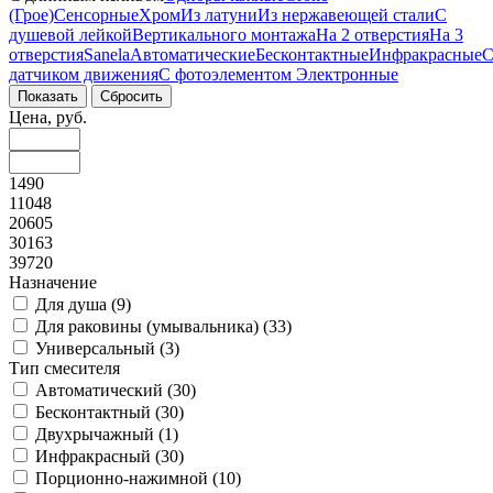
(Грое)
Сенсорные
Хром
Из латуни
Из нержавеющей стали
С
душевой лейкой
Вертикального монтажа
На 2 отверстия
На 3
отверстия
Sanela
Автоматические
Бесконтактные
Инфракрасные
датчиком движения
С фотоэлементом
Электронные
Цена, руб.
1490
11048
20605
30163
39720
Назначение
Для душа (
9
)
Для раковины (умывальника) (
33
)
Универсальный (
3
)
Тип смесителя
Автоматический (
30
)
Бесконтактный (
30
)
Двухрычажный (
1
)
Инфракрасный (
30
)
Порционно-нажимной (
10
)