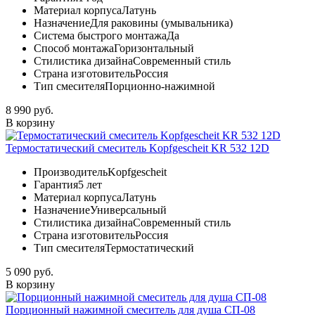
Материал корпуса
Латунь
Назначение
Для раковины (умывальника)
Система быстрого монтажа
Да
Способ монтажа
Горизонтальный
Стилистика дизайна
Современный стиль
Страна изготовитель
Россия
Тип смесителя
Порционно-нажимной
8 990 руб.
В корзину
Термостатический смеситель Kopfgescheit KR 532 12D
Производитель
Kopfgescheit
Гарантия
5 лет
Материал корпуса
Латунь
Назначение
Универсальный
Стилистика дизайна
Современный стиль
Страна изготовитель
Россия
Тип смесителя
Термостатический
5 090 руб.
В корзину
Порционный нажимной смеситель для душа СП-08