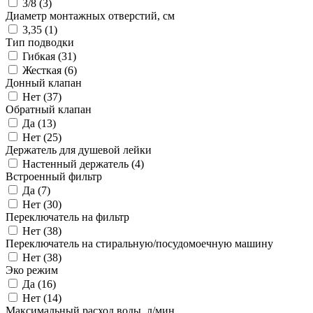
3/8 (
3
)
Диаметр монтажных отверстий, см
3,35 (
1
)
Тип подводки
Гибкая (
31
)
Жесткая (
6
)
Донный клапан
Нет (
37
)
Обратный клапан
Да (
13
)
Нет (
25
)
Держатель для душевой лейки
Настенный держатель (
4
)
Встроенный фильтр
Да (
7
)
Нет (
30
)
Переключатель на фильтр
Нет (
38
)
Переключатель на стиральную/посудомоечную машину
Нет (
38
)
Эко режим
Да (
16
)
Нет (
14
)
Максимальный расход воды, л/мин