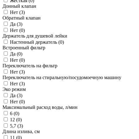
Жесткая (
0
)
Донный клапан
Нет (
3
)
Обратный клапан
Да (
3
)
Нет (
0
)
Держатель для душевой лейки
Настенный держатель (
0
)
Встроенный фильтр
Да (
0
)
Нет (
0
)
Переключатель на фильтр
Нет (
3
)
Переключатель на стиральную/посудомоечную машину
Нет (
3
)
Эко режим
Да (
3
)
Нет (
0
)
Максимальный расход воды, л/мин
6 (
0
)
12 (
0
)
5,7 (
3
)
Длина излива, см
11 (
0
)