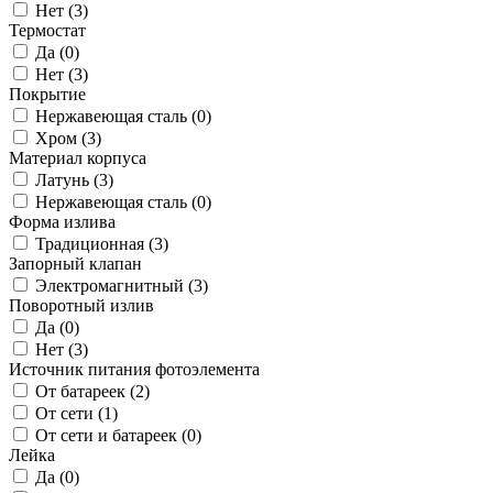
Нет (
3
)
Термостат
Да (
0
)
Нет (
3
)
Покрытие
Нержавеющая сталь (
0
)
Хром (
3
)
Материал корпуса
Латунь (
3
)
Нержавеющая сталь (
0
)
Форма излива
Традиционная (
3
)
Запорный клапан
Электромагнитный (
3
)
Поворотный излив
Да (
0
)
Нет (
3
)
Источник питания фотоэлемента
От батареек (
2
)
От сети (
1
)
От сети и батареек (
0
)
Лейка
Да (
0
)