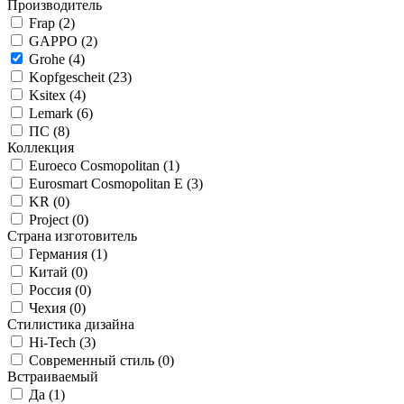
Производитель
Frap (
2
)
GAPPO (
2
)
Grohe (
4
)
Kopfgescheit (
23
)
Ksitex (
4
)
Lemark (
6
)
ПС (
8
)
Коллекция
Euroeco Cosmopolitan (
1
)
Eurosmart Cosmopolitan E (
3
)
KR (
0
)
Project (
0
)
Страна изготовитель
Германия (
1
)
Китай (
0
)
Россия (
0
)
Чехия (
0
)
Стилистика дизайна
Hi-Tech (
3
)
Современный стиль (
0
)
Встраиваемый
Да (
1
)