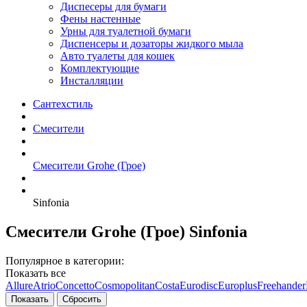
Диспесеры для бумаги
Фены настенные
Урны для туалетной бумаги
Диспенсеры и дозаторы жидкого мыла
Авто туалеты для кошек
Комплектующие
Инсталляции
Сантехстиль
Смесители
Смесители Grohe (Грое)
Sinfonia
Смесители Grohe (Грое) Sinfonia
Популярное в категории:
Показать все
Allure
Atrio
Concetto
Cosmopolitan
Costa
Eurodisc
Europlus
Freehander