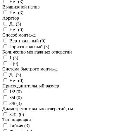
Нет (
3
)
Выдвижной излив
Нет (
3
)
Аэратор
Да (
3
)
Нет (
0
)
Способ монтажа
Вертикальный (
0
)
Горизонтальный (
3
)
Количество монтажных отверстий
1 (
3
)
2 (
0
)
Система быстрого монтажа
Да (
3
)
Нет (
0
)
Присоединительный размер
1/2 (
0
)
3/4 (
0
)
3/8 (
3
)
Диаметр монтажных отверстий, см
3,35 (
0
)
Тип подводки
Гибкая (
3
)