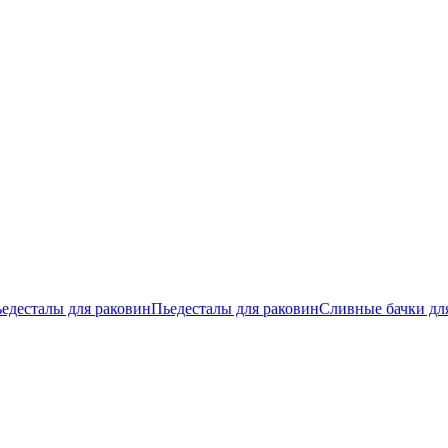
едесталы для раковин
Пьедесталы для раковин
Сливные бачки дл