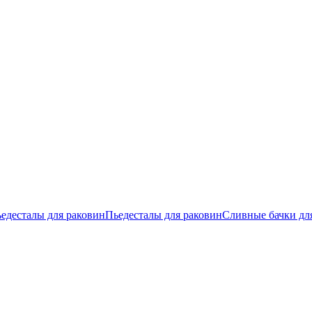
едесталы для раковин
Пьедесталы для раковин
Сливные бачки дл