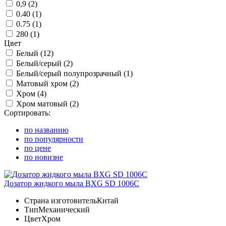
0,9 (
2
)
0.40 (
1
)
0.75 (
1
)
280 (
1
)
Цвет
Белый (
12
)
Белый/серый (
2
)
Белый/серый полупрозрачный (
1
)
Матовый хром (
2
)
Хром (
4
)
Хром матовый (
2
)
Сортировать:
по названию
по популярности
по цене
по новизне
Дозатор жидкого мыла BXG SD 1006C
Страна изготовитель
Китай
Тип
Механический
Цвет
Хром