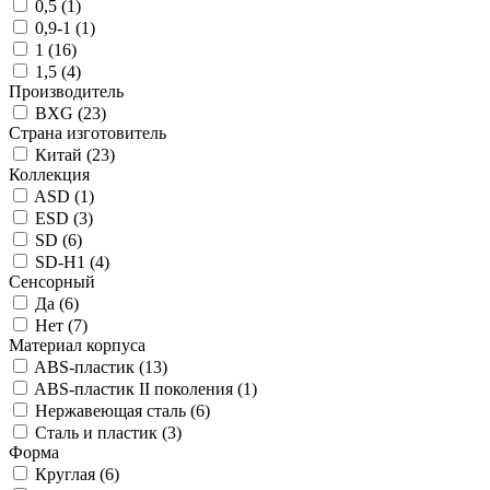
0,5 (
1
)
0,9-1 (
1
)
1 (
16
)
1,5 (
4
)
Производитель
BXG (
23
)
Страна изготовитель
Китай (
23
)
Коллекция
ASD (
1
)
ESD (
3
)
SD (
6
)
SD-H1 (
4
)
Сенсорный
Да (
6
)
Нет (
7
)
Материал корпуса
ABS-пластик (
13
)
ABS-пластик II поколения (
1
)
Нержавеющая сталь (
6
)
Сталь и пластик (
3
)
Форма
Круглая (
6
)